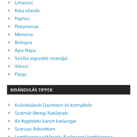
Limassol
Krka vízesés
Paphos
Platamonas
Menorca
Bologna
Ayia Napa
Szicília legszebb strandjai
Vilnius
Parga
KIRÁNDULÁS TIPPEK
Kirándulások Dachstein és környékén
Szatmár-Beregi Natúrpark
Az Aggteleki-karszt barlangjai
Szarvasi Arborétum
Lombkorona sétányok: 8 népszerű lombkorona