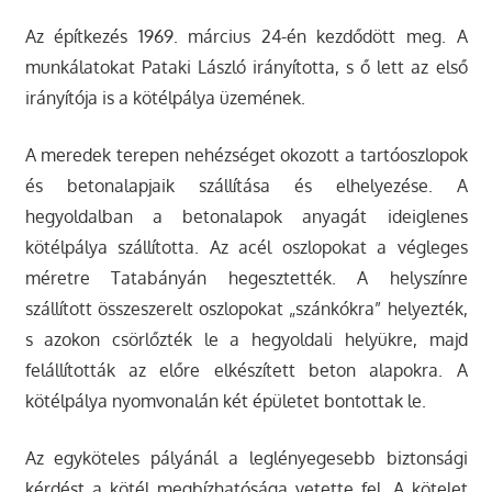
Az építkezés 1969. március 24-én kezdődött meg. A
munkálatokat Pataki László irányította, s ő lett az első
irányítója is a kötélpálya üzemének.
A meredek terepen nehézséget okozott a tartóoszlopok
és betonalapjaik szállítása és elhelyezése. A
hegyoldalban a betonalapok anyagát ideiglenes
kötélpálya szállította. Az acél oszlopokat a végleges
méretre Tatabányán hegesztették. A helyszínre
szállított összeszerelt oszlopokat „szánkókra” helyezték,
s azokon csörlőzték le a hegyoldali helyükre, majd
felállították az előre elkészített beton alapokra. A
kötélpálya nyomvonalán két épületet bontottak le.
Az egyköteles pályánál a leglényegesebb biztonsági
kérdést a kötél megbízhatósága vetette fel. A kötelet