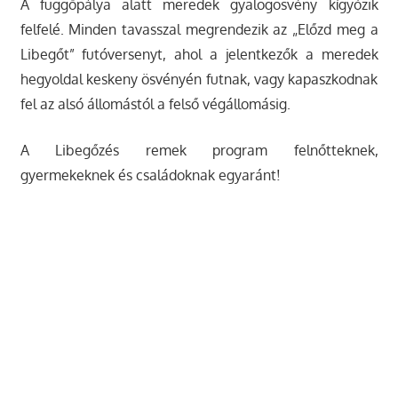
A függőpálya alatt meredek gyalogösvény kígyózik
felfelé. Minden tavasszal megrendezik az „Előzd meg a
Libegőt” futóversenyt, ahol a jelentkezők a meredek
hegyoldal keskeny ösvényén futnak, vagy kapaszkodnak
fel az alsó állomástól a felső végállomásig.
A Libegőzés remek program felnőtteknek,
gyermekeknek és családoknak egyaránt!