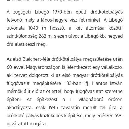
A zugligeti Libegő 1970-ben épült drótkötélpályás
felvonó, mely a János-hegyre visz fel minket. A Libegő
útvonala 1040 m hosszú, a két állomása közötti
szintkülönbség 262 m, s ezen távot a Libegő kb. negyed
óra alatt teszi meg.
Az első Bleichert-féle drótkötélpálya megszületése után
60 évvel Magyarországon is jelentkezett egy vállalkozó,
aki tervet dolgozott ki az első magyar drótkötélpályás
függővasút megépítésére. ’33-ban ifj. Hantos István
mérnök állt elő az ötlettel, hogy függővasutat szeretne
építeni. Az építkezést a II. világháború erősen
akadályozta, csak 1945 tavaszán merült fel újra a
drótkötélpályás közlekedés kiépítése, mely egészen ’69-
ig váratott magára.