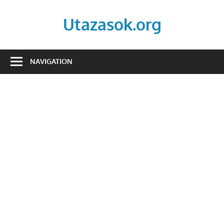
Skip
to
Utazasok.org
content
NAVIGATION