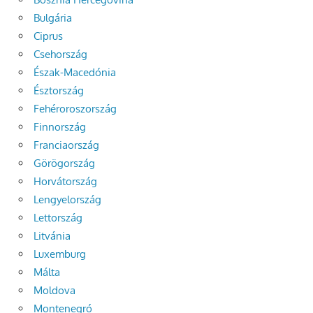
Bulgária
Ciprus
Csehország
Észak-Macedónia
Észtország
Fehéroroszország
Finnország
Franciaország
Görögország
Horvátország
Lengyelország
Lettország
Litvánia
Luxemburg
Málta
Moldova
Montenegró