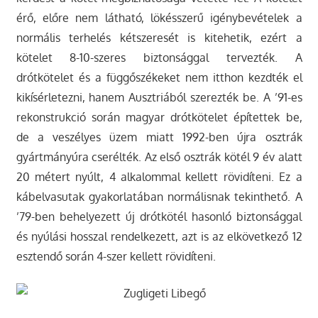
érő, előre nem látható, lökésszerű igénybevételek a
normális terhelés kétszeresét is kitehetik, ezért a
kötelet 8-10-szeres biztonsággal tervezték. A
drótkötelet és a függőszékeket nem itthon kezdték el
kikísérletezni, hanem Ausztriából szerezték be. A ’91-es
rekonstrukció során magyar drótkötelet építettek be,
de a veszélyes üzem miatt 1992-ben újra osztrák
gyártmányúra cserélték. Az első osztrák kötél 9 év alatt
20 métert nyúlt, 4 alkalommal kellett rövidíteni. Ez a
kábelvasutak gyakorlatában normálisnak tekinthető. A
’79-ben behelyezett új drótkötél hasonló biztonsággal
és nyúlási hosszal rendelkezett, azt is az elkövetkező 12
esztendő során 4-szer kellett rövidíteni.