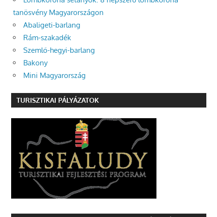
tanösvény Magyarországon
Abaligeti-barlang
Rám-szakadék
Szemlő-hegyi-barlang
Bakony
Mini Magyarország
TURISZTIKAI PÁLYÁZATOK