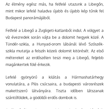
Az élmény egész más, ha felfelé utazunk a Libegőn,
mint mikor lefelé haladva újabb és újabb kép tűnik fel
Budapest panorámájából.
Felfelé a Libegő a Zugligeti-katlanból indul. A völgyet a
víz évezredek során vájta be a dolomit hegyek közé. A
Tündér-szikla, a Hunyad-orom lábánál lévő Szószék-
szikla mutatja a felszín közeli dolomit kitörését. Az első
métereket az erdőszélen teszi meg a Libegő, feljebb
magánkertek fölé érkezik.
Lefelé gyönyörű a kilátás a Hármashatárhegy
vonulatára, a Pilis csúcsaira, a budapesti városrészek
makettszerű látványára. Tiszta időben látszanak
szántóföldek, a gödöllői erdős dombok is.