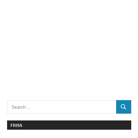
Search
SEARCH
for:
FRISS