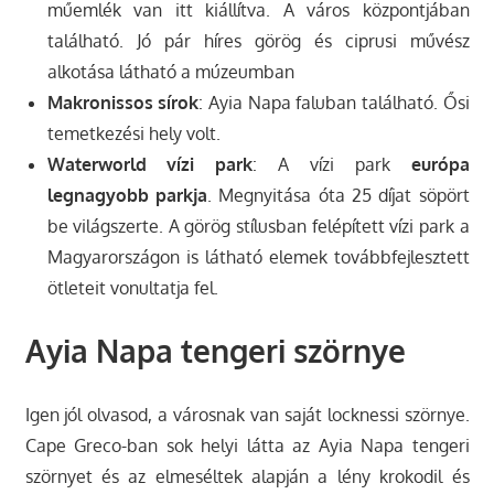
műemlék van itt kiállítva. A város központjában
található. Jó pár híres görög és ciprusi művész
alkotása látható a múzeumban
Makronissos sírok
: Ayia Napa faluban található. Ősi
temetkezési hely volt.
Waterworld vízi park
: A vízi park
európa
legnagyobb parkja
. Megnyitása óta 25 díjat söpört
be világszerte. A görög stílusban felépített vízi park a
Magyarországon is látható elemek továbbfejlesztett
ötleteit vonultatja fel.
Ayia Napa tengeri szörnye
Igen jól olvasod, a városnak van saját locknessi szörnye.
Cape Greco-ban sok helyi látta az Ayia Napa tengeri
szörnyet és az elmeséltek alapján a lény krokodil és