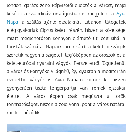
londoni garázs zene képviselői ellepték a várost, majd
később a skandináv országokban is megjelent a
Ayia
Napa
, a szállás ajánló oldalaknál. Libanoni látogatók
elég gyakoriak Ciprus keleti részén, hiszen a közelsége
miatt meglehetősen könnyen elérhető úti célt kínál a
turisták számára. Napjaikban inkább a keleti országok
szeretik nagyon a szigetet, legfőképpen az oroszok és a
kelet-európai nyaralni vágyók. Persze ettől függetlenül
a város és környéke világhírű, így gyakran a mediterrán
övezetbe vágyók is Ayia Napa-n kötnek ki, hiszen
gyönyörűen tiszta tengerpartja van, remek éjszakai
élettel. A város éppen csak megúszta a török
fennhatóságot, hiszen a zöld vonal pont a város határai
mellett húzódik.