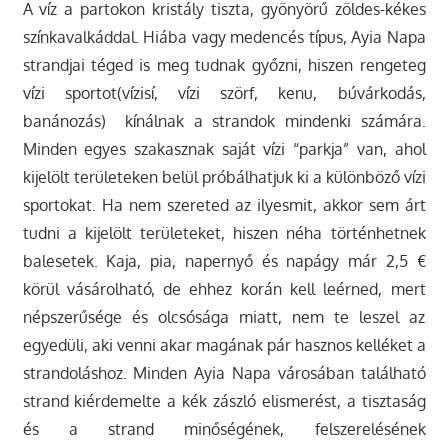
A víz a partokon kristály tiszta, gyönyörű zöldes-kékes
színkavalkáddal. Hiába vagy medencés típus, Ayia Napa
strandjai téged is meg tudnak győzni, hiszen rengeteg
vízi sportot(vízisí, vízi szörf, kenu, búvárkodás,
banánozás) kínálnak a strandok mindenki számára.
Minden egyes szakasznak saját vízi “parkja” van, ahol
kijelölt területeken belül próbálhatjuk ki a különböző vízi
sportokat. Ha nem szereted az ilyesmit, akkor sem árt
tudni a kijelölt területeket, hiszen néha történhetnek
balesetek. Kaja, pia, napernyő és napágy már 2,5 €
körül vásárolható, de ehhez korán kell leérned, mert
népszerűsége és olcsósága miatt, nem te leszel az
egyedüli, aki venni akar magának pár hasznos kelléket a
strandoláshoz. Minden Ayia Napa városában található
strand kiérdemelte a kék zászló elismerést, a tisztaság
és a strand minőségének, felszerelésének