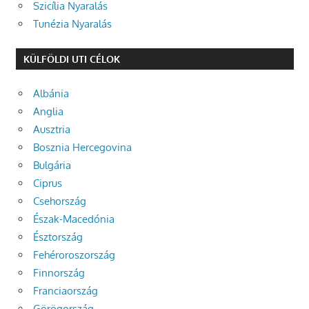
Szicília Nyaralás
Tunézia Nyaralás
KÜLFÖLDI UTI CÉLOK
Albánia
Anglia
Ausztria
Bosznia Hercegovina
Bulgária
Ciprus
Csehország
Észak-Macedónia
Észtország
Fehéroroszország
Finnország
Franciaország
Görögország