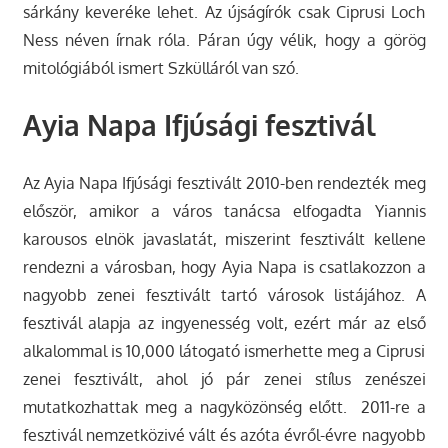
sárkány keveréke lehet. Az újságírók csak Ciprusi Loch
Ness néven írnak róla. Páran úgy vélik, hogy a görög
mitológiából ismert Szkülláról van szó.
Ayia Napa Ifjúsági fesztivál
Az Ayia Napa Ifjúsági fesztivált 2010-ben rendezték meg
először, amikor a város tanácsa elfogadta Yiannis
karousos elnök javaslatát, miszerint fesztivált kellene
rendezni a városban, hogy Ayia Napa is csatlakozzon a
nagyobb zenei fesztivált tartó városok listájához. A
fesztivál alapja az ingyenesség volt, ezért már az első
alkalommal is 10,000 látogató ismerhette meg a Ciprusi
zenei fesztivált, ahol jó pár zenei stílus zenészei
mutatkozhattak meg a nagyközönség előtt. 2011-re a
fesztivál nemzetközivé vált és azóta évről-évre nagyobb