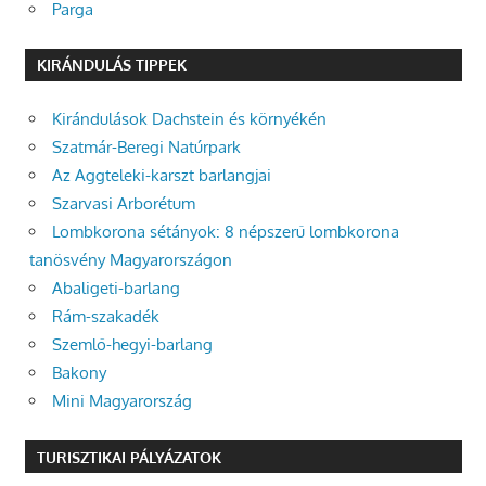
Parga
KIRÁNDULÁS TIPPEK
Kirándulások Dachstein és környékén
Szatmár-Beregi Natúrpark
Az Aggteleki-karszt barlangjai
Szarvasi Arborétum
Lombkorona sétányok: 8 népszerű lombkorona
tanösvény Magyarországon
Abaligeti-barlang
Rám-szakadék
Szemlő-hegyi-barlang
Bakony
Mini Magyarország
TURISZTIKAI PÁLYÁZATOK