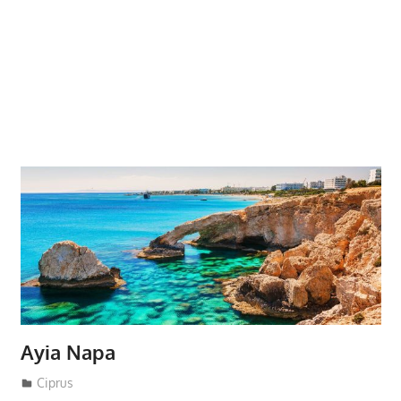
Ayia Napa
Utazasok.org
Ciprus