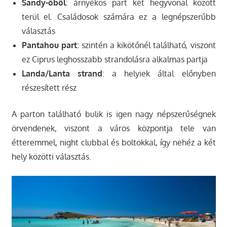
Sandy-öböl
: árnyékos part két hegyvonal között
terül el. Családosok számára ez a legnépszerűbb
választás
Pantahou part
: szintén a kikötőnél található, viszont
ez Ciprus leghosszabb strandolásra alkalmas partja
Landa/Lanta strand
: a helyiek által előnyben
részesített rész
A parton található bulik is igen nagy népszerűségnek
örvendenek, viszont a város központja tele van
étteremmel, night clubbal és boltokkal, így nehéz a két
hely közötti választás.