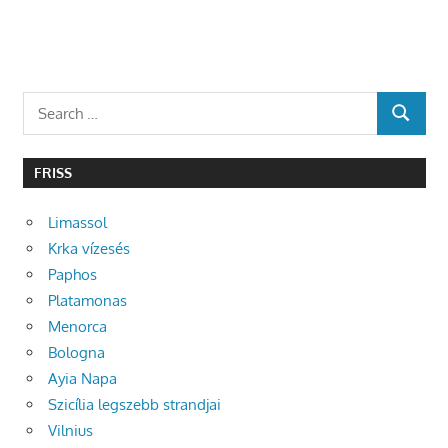
Search
SEARCH
for:
FRISS
Limassol
Krka vízesés
Paphos
Platamonas
Menorca
Bologna
Ayia Napa
Szicília legszebb strandjai
Vilnius