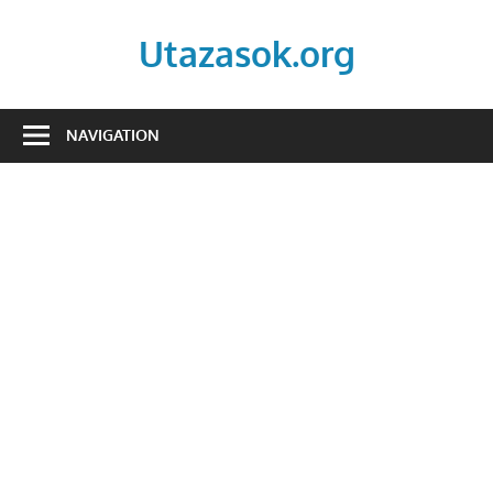
Skip
to
Utazasok.org
content
NAVIGATION