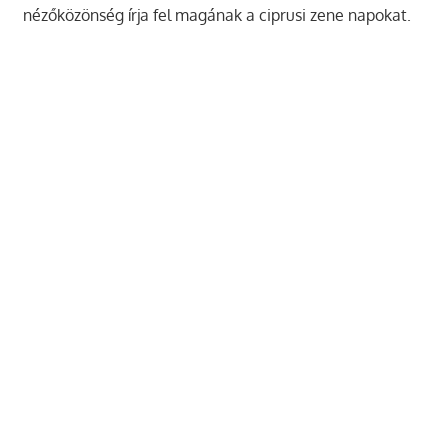
nézőközönség írja fel magának a ciprusi zene napokat.