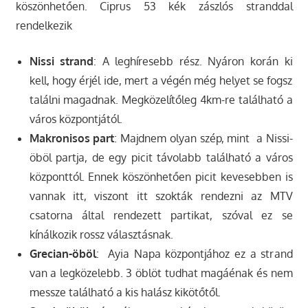
köszönhetően. Ciprus 53 kék zászlós stranddal
rendelkezik
Nissi strand
: A leghíresebb rész. Nyáron korán ki
kell, hogy érjél ide, mert a végén még helyet se fogsz
találni magadnak. Megközelítőleg 4km-re található a
város központjától.
Makronisos part
: Majdnem olyan szép, mint a Nissi-
öböl partja, de egy picit távolabb található a város
központtól. Ennek köszönhetően picit kevesebben is
vannak itt, viszont itt szokták rendezni az MTV
csatorna által rendezett partikat, szóval ez se
kínálkozik rossz választásnak.
Grecian-öböl
: Ayia Napa központjához ez a strand
van a legközelebb. 3 öblöt tudhat magáénak és nem
messze található a kis halász kikötőtől.