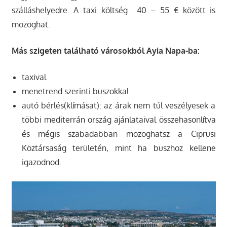
szálláshelyedre. A taxi költség 40 – 55 € között is
mozoghat.
Más szigeten található városokból Ayia Napa-ba:
taxival
menetrend szerinti buszokkal
autó bérlés(klímásat): az árak nem túl veszélyesek a
többi mediterrán ország ajánlataival összehasonlítva
és mégis szabadabban mozoghatsz a Ciprusi
Köztársaság területén, mint ha buszhoz kellene
igazodnod.