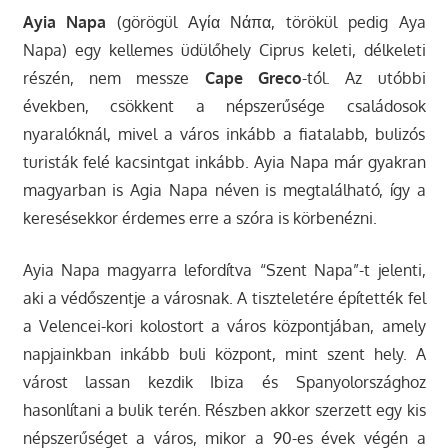
Ayia Napa
(görögül Αγία Νάπα, törökül pedig Aya
Napa) egy kellemes üdülőhely Ciprus keleti, délkeleti
részén, nem messze
Cape Greco
-tól. Az utóbbi
években, csökkent a népszerűsége családosok
nyaralóknál, mivel a város inkább a fiatalabb, bulizós
turisták felé kacsintgat inkább. Ayia Napa már gyakran
magyarban is Agia Napa néven is megtalálható, így a
keresésekkor érdemes erre a szóra is körbenézni.
Ayia Napa magyarra lefordítva “Szent Napa”-t jelenti,
aki a védőszentje a városnak. A tiszteletére építették fel
a Velencei-kori kolostort a város központjában, amely
napjainkban inkább buli központ, mint szent hely. A
várost lassan kezdik Ibiza és Spanyolországhoz
hasonlítani a bulik terén. Részben akkor szerzett egy kis
népszerűséget a város, mikor a 90-es évek végén a