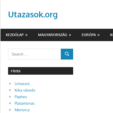
Skip
to
Utazasok.org
content
KEZDŐLAP
MAGYARORSZÁG
EURÓPA
K
Search
SEARCH
for:
FRISS
Limassol
Krka vízesés
Paphos
Platamonas
Menorca