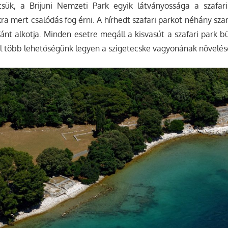
tsük, a Brijuni Nemzeti Park egyik látványossága a szafar
kra mert csalódás fog érni. A hírhedt szafari parkot néhány sza
ánt alkotja. Minden esetre megáll a kisvasút a szafari park b
l több lehetőségünk legyen a szigetecske vagyonának növelés