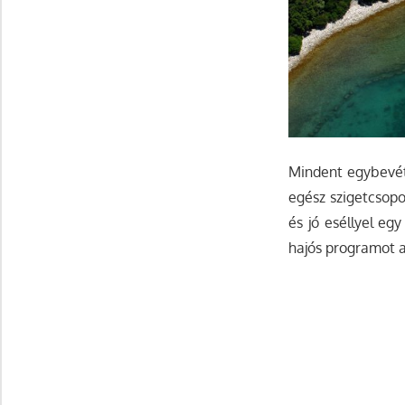
Mindent egybevétv
egész szigetcsopo
és jó eséllyel eg
hajós programot a