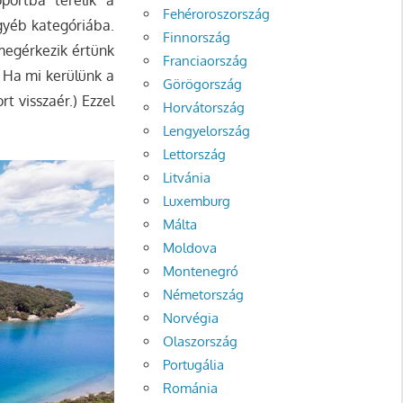
Fehéroroszország
gyéb kategóriába.
Finnország
megérkezik értünk
Franciaország
. Ha mi kerülünk a
Görögország
t visszaér.) Ezzel
Horvátország
Lengyelország
Lettország
Litvánia
Luxemburg
Málta
Moldova
Montenegró
Németország
Norvégia
Olaszország
Portugália
Románia