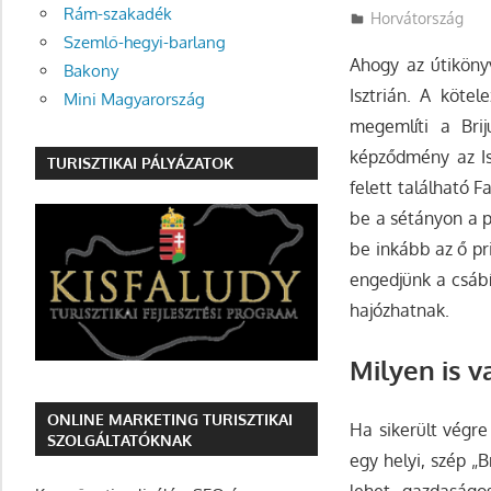
Rám-szakadék
Utazasok.org
Horvátország
Szemlő-hegyi-barlang
Ahogy az útiköny
Bakony
Isztrián. A köte
Mini Magyarország
megemlíti a Brij
képződmény az Is
TURISZTIKAI PÁLYÁZATOK
felett található F
be a sétányon a p
be inkább az ő pr
engedjünk a csábí
hajózhatnak.
Milyen is v
ONLINE MARKETING TURISZTIKAI
Ha sikerült végr
SZOLGÁLTATÓKNAK
egy helyi, szép „
lehet gazdaságo