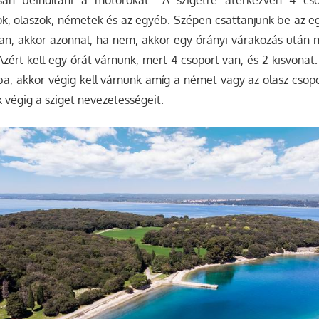
k, olaszok, németek és az egyéb. Szépen csattanjunk be az e
an, akkor azonnal, ha nem, akkor egy órányi várakozás után 
(Azért kell egy órát várnunk, mert 4 csoport van, és 2 kisvonat
a, akkor végig kell várnunk amíg a német vagy az olasz csopor
uk végig a sziget nevezetességeit.