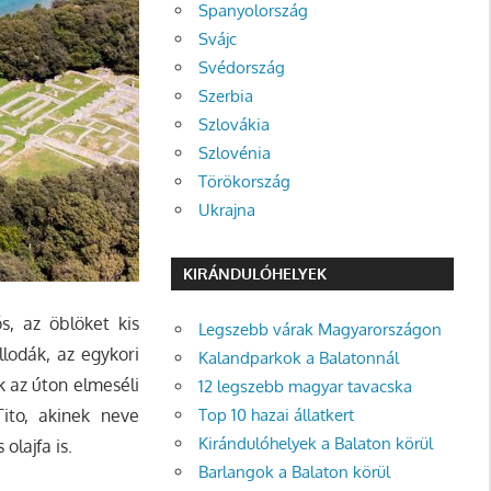
Spanyolország
Svájc
Svédország
Szerbia
Szlovákia
Szlovénia
Törökország
Ukrajna
KIRÁNDULÓHELYEK
s, az öblöket kis
Legszebb várak Magyarországon
llodák, az egykori
Kalandparkok a Balatonnál
k az úton elmeséli
12 legszebb magyar tavacska
Top 10 hazai állatkert
Tito, akinek neve
Kirándulóhelyek a Balaton körül
olajfa is.
Barlangok a Balaton körül