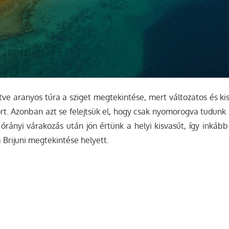
e aranyos túra a sziget megtekintése, mert változatos és kis
rt. Azonban azt se felejtsük el, hogy csak nyomorogva tudunk á
y órányi várakozás után jön értünk a helyi kisvasút, így inkáb
 Brijuni megtekintése helyett.