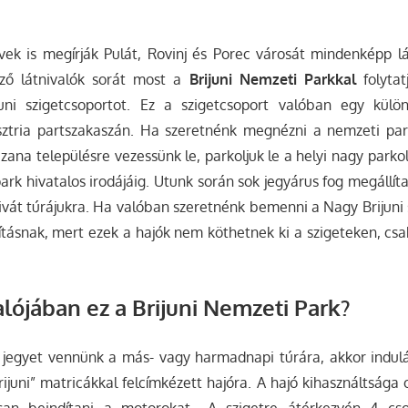
vek is megírják Pulát, Rovinj és Porec városát mindenképp 
lező látnivalók sorát most a
Brijuni Nemzeti Parkkal
folytat
uni szigetcsoportot. Ez a szigetcsoport valóban egy külö
ztria partszakaszán.
Ha szeretnénk megnézni a nemzeti park
azana településre vezessünk le, parkoljuk le a helyi nagy parko
ark hivatalos irodájáig. Utunk során sok jegyárus fog megállíta
ivát túrájukra. Ha valóban szeretnénk bemenni a Nagy Brijuni 
tásnak, mert ezek a hajók nem köthetnek ki a szigeteken, csa
alójában ez a Brijuni Nemzeti Park?
e jegyet vennünk a más- vagy harmadnapi túrára, akkor indul
Brijuni” matricákkal felcímkézett hajóra. A hajó kihasználtsága
san beindítani a motorokat.. A szigetre átérkezvén 4 cso