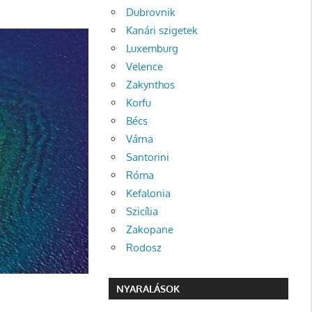
Dubrovnik
Kanári szigetek
Luxemburg
Velence
Zakynthos
Korfu
Bécs
Várna
Santorini
Róma
Kefalonia
Szicília
Zakopane
Rodosz
NYARALÁSOK