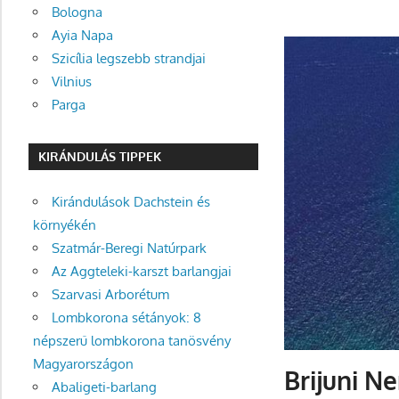
Bologna
Ayia Napa
Szicília legszebb strandjai
Vilnius
Parga
KIRÁNDULÁS TIPPEK
Kirándulások Dachstein és
környékén
Szatmár-Beregi Natúrpark
Az Aggteleki-karszt barlangjai
Szarvasi Arborétum
Lombkorona sétányok: 8
népszerű lombkorona tanösvény
Magyarországon
Brijuni N
Abaligeti-barlang