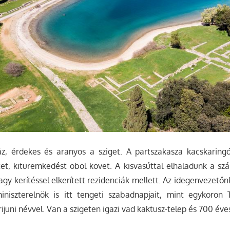
áz, érdekes és aranyos a sziget. A partszakasza kacskaringó
getet, kitüremkedést öböl követ. A kisvasúttal elhaladunk a szá
gy kerítéssel elkerített rezidenciák mellett. Az idegenvezetőn
niszterelnök is itt tengeti szabadnapjait, mint egykoron 
juni névvel. Van a szigeten igazi vad kaktusz-telep és 700 éves 