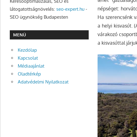
Keresőoptimalizálás, SEO és
népséget: horváto
látogatottságnövelés:
seo-expert.hu
-
Ha szerencsénk v
SEO ügynökség Budapesten
a helyi kisvasút. 
várakozó csoportb
MENÜ
a kisvasúttal járj
Kezdőlap
Kapcsolat
Médiaajánlat
Oladtérkép
Adatvédelmi Nyilatkozat