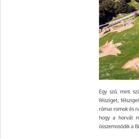
Egy szó, mint sz
félsziget, félszi
római romok és na
hogy a horvát mi
összemosódik a Bri