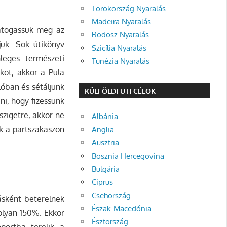
Törökország Nyaralás
Madeira Nyaralás
látogassuk meg az
Rodosz Nyaralás
juk. Sok útikönyv
Szicília Nyaralás
nleges természeti
Tunézia Nyaralás
ot, akkor a Pula
lóban és sétáljunk
KÜLFÖLDI UTI CÉLOK
ni, hogy fizessünk
szigetre, akkor ne
Albánia
k a partszakaszon
Anglia
Ausztria
Bosznia Hercegovina
Bulgária
Ciprus
Csehország
ásként beterelnek
Észak-Macedónia
 olyan 150%. Ekkor
Észtország
portba terelik a