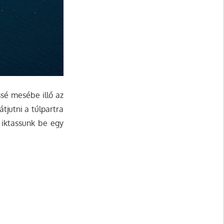
sé mesébe illő az
tjutni a túlpartra
b iktassunk be egy