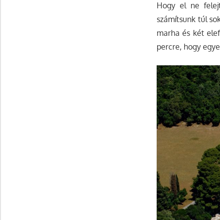
Hogy el ne felej
számítsunk túl so
marha és két elef
percre, hogy egye