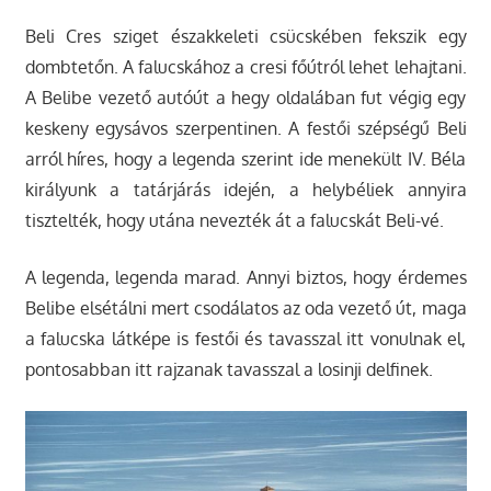
Beli Cres sziget északkeleti csücskében fekszik egy
dombtetőn. A falucskához a cresi főútról lehet lehajtani.
A Belibe vezető autóút a hegy oldalában fut végig egy
keskeny egysávos szerpentinen. A festői szépségű Beli
arról híres, hogy a legenda szerint ide menekült IV. Béla
királyunk a tatárjárás idején, a helybéliek annyira
tisztelték, hogy utána nevezték át a falucskát Beli-vé.
A legenda, legenda marad. Annyi biztos, hogy érdemes
Belibe elsétálni mert csodálatos az oda vezető út, maga
a falucska látképe is festői és tavasszal itt vonulnak el,
pontosabban itt rajzanak tavasszal a losinji delfinek.