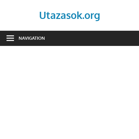
Skip
to
Utazasok.org
content
NAVIGATION