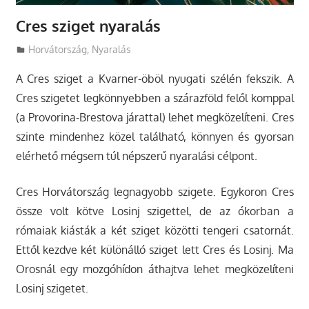
Cres sziget nyaralás
Utazasok.org
Horvátország
,
Nyaralás
A Cres sziget a Kvarner-öböl nyugati szélén fekszik. A
Cres szigetet legkönnyebben a szárazföld felől komppal
(a Provorina-Brestova járattal) lehet megközelíteni.
Cres
szinte mindenhez közel található, könnyen és gyorsan
elérhető mégsem túl népszerű nyaralási célpont.
Cres Horvátország legnagyobb szigete. Egykoron Cres
össze volt kötve Losinj szigettel, de az ókorban a
rómaiak kiásták a két sziget közötti tengeri csatornát.
Ettől kezdve két különálló sziget lett Cres és Losinj. Ma
Orosnál egy mozgóhídon áthajtva lehet megközelíteni
Losinj szigetet.