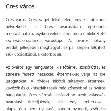
Cres város
Cres város, Cres sziget felső felén, egy kis öbölben
helyezkedik el. Cres óvárosában épségben
megtalálható az egykori velencei uralomra emlékeztető
szárnyas-oroszlános városkapú. Az óváros néhány
eredeti jellegében meghagyott és pár szépen felújított
szűk utcácskából, sikátorból áll.
Az óváros egy hangulatos, kis főtérrel, szökőkúttal és
színesre festett házakkal, éttermekkel várja az ide
látogatókat. A rövidke kikötői sétányon éttermek,
kávézók és cukrászdák teszik még színesebbé az óváros
hangulatát. Cres városát elsősorban azok válasszák
nyaralási úticéljuknak, akik egy emberközeli,
alapvetően nem nyüzsgő, hanem nyugodt, csöndes