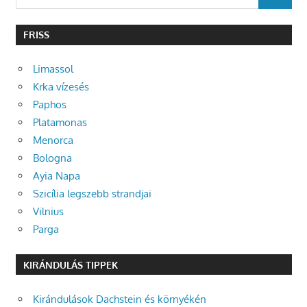
SEARCH
for:
FRISS
Limassol
Krka vízesés
Paphos
Platamonas
Menorca
Bologna
Ayia Napa
Szicília legszebb strandjai
Vilnius
Parga
KIRÁNDULÁS TIPPEK
Kirándulások Dachstein és környékén