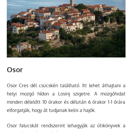
Osor
Osor Cres dél csücskén található. Itt lehet áthajtani a
helyi mozgó hídon a Losinj szigetre. A mozgóhidat
minden délelőtt 10 órakor és délután 6 órakor 1-1 órára
elforgatják, hogy át tudjanak kelni a hajók.
Osor falucskát rendszerint lehagyják az útikönyvek a