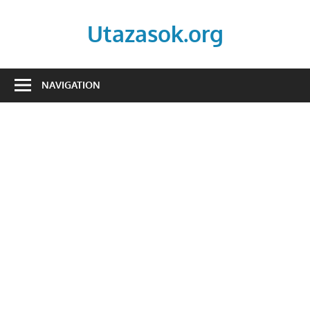
Skip
to
Utazasok.org
content
NAVIGATION