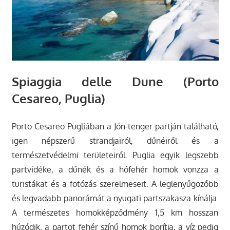
Spiaggia delle Dune (Porto
Cesareo, Puglia)
Porto Cesareo Pugliában a Jón-tenger partján található,
igen népszerű strandjairól, dűnéiről és a
természetvédelmi területeiről. Puglia egyik legszebb
partvidéke, a dűnék és a hófehér homok vonzza a
turistákat és a fotózás szerelmeseit. A leglenyűgözőbb
és legvadabb panorámát a nyugati partszakasza kínálja.
A természetes homokképződmény 1,5 km hosszan
húzódik, a partot fehér színű homok borítja, a víz pedig