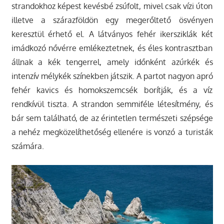
strandokhoz képest kevésbé zsúfolt, mivel csak vízi úton
illetve a szárazföldön egy megerőltető ösvényen
keresztül érhető el. A látványos fehér ikersziklák két
imádkozó nővérre emlékeztetnek, és éles kontrasztban
állnak a kék tengerrel, amely időnként azúrkék és
intenzív mélykék színekben játszik. A partot nagyon apró
fehér kavics és homokszemcsék borítják, és a víz
rendkívül tiszta. A strandon semmiféle létesítmény, és
bár sem található, de az érintetlen természeti szépsége
a nehéz megközelíthetőség ellenére is vonzó a turisták
számára.