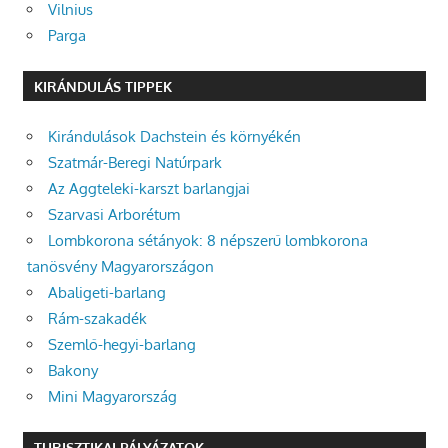
Vilnius
Parga
KIRÁNDULÁS TIPPEK
Kirándulások Dachstein és környékén
Szatmár-Beregi Natúrpark
Az Aggteleki-karszt barlangjai
Szarvasi Arborétum
Lombkorona sétányok: 8 népszerű lombkorona
tanösvény Magyarországon
Abaligeti-barlang
Rám-szakadék
Szemlő-hegyi-barlang
Bakony
Mini Magyarország
TURISZTIKAI PÁLYÁZATOK