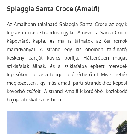
Spiaggia Santa Croce (Amalfi)
Az Amalfiban található Spiaggia Santa Croce az egyik
legszebb olasz strandok egyike. A nevét a Santa Croce
kápolnáról kapta, és ma is láthatók az ősi romok
maradványai. A strand egy kis öbölben található,
keskeny partját kavics borítja. Hátterében magas
sziklafalak állnak, és a sziklafalba épített meredek
lépcsőkön illetve a tenger felől érhető el. Mivel nehéz
megközelíteni, így más amalfi-parti strandokhoz képest
kevésbé zsúfolt. A strand Amalfi kikötőjéből közlekedő
hajójáratokkal is elérhető.