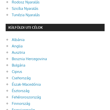
Rodosz Nyaralás
Szicília Nyaralás
Tunézia Nyaralás
KÜLFÖLDI UTI CÉLOK
Albánia
Anglia
Ausztria
Bosznia Hercegovina
Bulgária
Ciprus
Csehország
Észak-Macedónia
Észtország
Fehéroroszország
Finnország
Franciaország