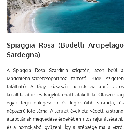
Spiaggia Rosa (Budelli Arcipelago
Sardegna)
A Spiaggia Rosa Szardínia szigetén, azon beül a
Maddaléna-szigetcsoporthoz tartozó Budelli-szigeten
található. A lágy rózsaszín homok az apró vörös
koralldarabok és kagylók miatt alakult ki. Olaszország
egyik legkülönlegesebb és legfestőibb strandja, és
népszerű fotó téma. A terület évek óta védett, a strand
állapotának megvédése érdekében tilos rajta átsétálni,
és a homokjából gyűjteni. Így a szépsége ma a vízről