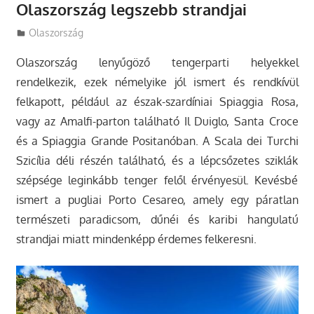
Olaszország legszebb strandjai
Utazasok.org
Olaszország
Olaszország lenyűgöző tengerparti helyekkel
rendelkezik, ezek némelyike jól ismert és rendkívül
felkapott, például az észak-szardíniai Spiaggia Rosa,
vagy az Amalfi-parton található Il Duiglo, Santa Croce
és a Spiaggia Grande Positanóban.
A Scala dei Turchi
Szicília déli részén található, és a lépcsőzetes sziklák
szépsége leginkább tenger felől érvényesül. Kevésbé
ismert a pugliai Porto Cesareo, amely egy páratlan
természeti paradicsom, dűnéi és karibi hangulatú
strandjai miatt mindenképp érdemes felkeresni.