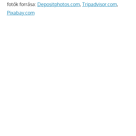
fotók forrása:
Depositphotos.com
,
Tripadvisor.com
,
Pixabay.com