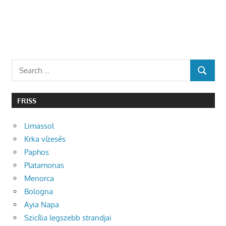
Search
SEARCH
for:
FRISS
Limassol
Krka vízesés
Paphos
Platamonas
Menorca
Bologna
Ayia Napa
Szicília legszebb strandjai