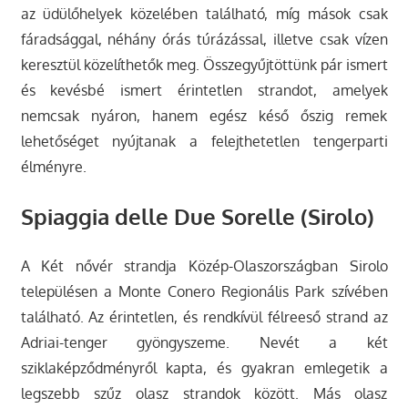
az üdülőhelyek közelében található, míg mások csak
fáradsággal, néhány órás túrázással, illetve csak vízen
keresztül közelíthetők meg. Összegyűjtöttünk pár ismert
és kevésbé ismert érintetlen strandot, amelyek
nemcsak nyáron, hanem egész késő őszig remek
lehetőséget nyújtanak a felejthetetlen tengerparti
élményre.
Spiaggia delle Due Sorelle (Sirolo)
A Két nővér strandja Közép-Olaszországban Sirolo
településen a Monte Conero Regionális Park szívében
található. Az érintetlen, és rendkívül félreeső strand az
Adriai-tenger gyöngyszeme. Nevét a két
sziklaképződményről kapta, és gyakran emlegetik a
legszebb szűz olasz strandok között. Más olasz