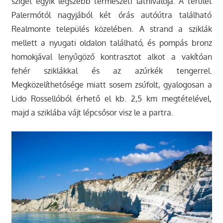
sziget egyik legszebb természeti látnivalója. A terület
Palermótól nagyjából két órás autóútra található
Realmonte település közelében. A strand a sziklák
mellett a nyugati oldalon található, és pompás bronz
homokjával lenyűgöző kontrasztot alkot a vakítóan
fehér sziklákkal és az azúrkék tengerrel.
Megközelíthetősége miatt sosem zsúfolt, gyalogosan a
Lido Rossellóból érhető el kb. 2,5 km megtételével,
majd a sziklába vájt lépcsősor visz le a partra.