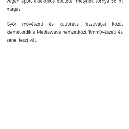
végén épült eklektikus épülete, melynek tornya 58 m
magas.
Győr művészeti és kulturális fesztiváljai közül
kiemelkedik a Mediawave nemzetközi filmművészeti és
zenei fesztivál.