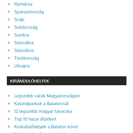
Románia
Spanyolország
Svájc
Svédország
Szerbia
Szlovákia
Szlovénia
Törökország
Ukrajna
KIRÁNDULÓHELYEK
Legszebb várak Magyarországon
Kalandparkok a Balatonnál
12 legszebb magyar tavacska
Top 10 hazai állatkert
Kirándulóhelyek a Balaton körül