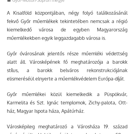
Utazasok.org
Győr-Moson-Sopron megye
A Kisalföld központjában, négy folyó találkozásánál
fekvő Győr műemlékek tekintetében nemcsak a régió
kiemelkedő városa de egyben Magyarország
műemlékekben egyik leggazdagabb városa is.
Győr óvárosának jelentős része műemléki védettség
alatt áll. Városképének fő meghatározója a barokk
stílus, a barokk belváros rekonstrukciójának
elismeréséül elnyerte a műemlékvédelem Európa-díját.
Győr műemlékei közül kiemelkedik a Püspökvár,
Karmelita és Szt. Ignác templomok, Zichy-palota, Ott-
ház, Magyar Ispota háza, Apátúrház.
Városképileg meghatározó a Városháza 19. század