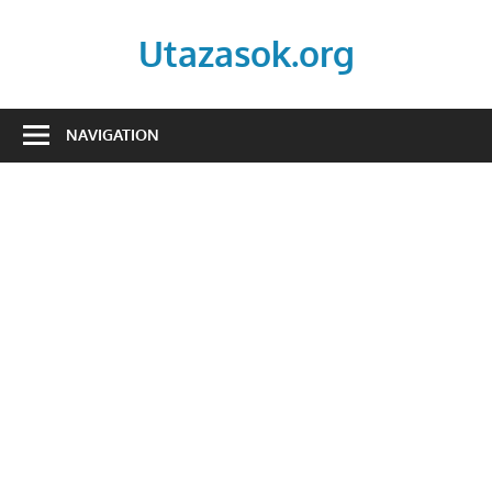
Skip
to
Utazasok.org
content
NAVIGATION