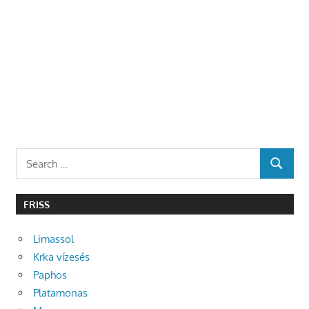
Search
SEARCH
for:
FRISS
Limassol
Krka vízesés
Paphos
Platamonas