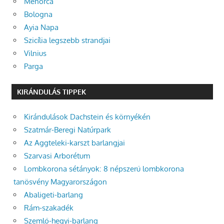
Menorca
Bologna
Ayia Napa
Szicília legszebb strandjai
Vilnius
Parga
KIRÁNDULÁS TIPPEK
Kirándulások Dachstein és környékén
Szatmár-Beregi Natúrpark
Az Aggteleki-karszt barlangjai
Szarvasi Arborétum
Lombkorona sétányok: 8 népszerű lombkorona
tanösvény Magyarországon
Abaligeti-barlang
Rám-szakadék
Szemlő-hegyi-barlang