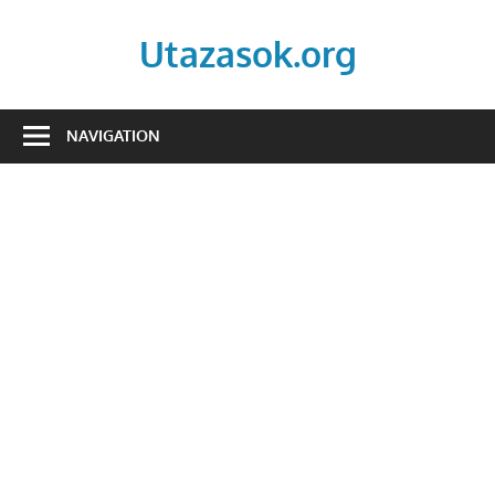
Skip
to
Utazasok.org
content
NAVIGATION