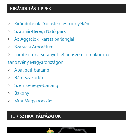
KIRÁNDULÁS TIPPEK
Kirándulások Dachstein és környékén
Szatmár-Beregi Natúrpark
Az Aggteleki-karszt barlangjai
Szarvasi Arborétum
Lombkorona sétányok: 8 népszerű lombkorona
tanösvény Magyarországon
Abaligeti-barlang
Rám-szakadék
Szemlő-hegyi-barlang
Bakony
Mini Magyarország
TURISZTIKAI PÁLYÁZATOK