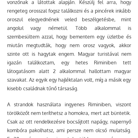
vonzónak a látottak alapján. Készülj fel arra, hogy
rengeteg orosszal fogsz találkozni és a pincérek inkább
oroszul elegyednének veled beszélgetésbe, mint
angolul vagy németül. Több alkalommal is
szembesültem azzal, hogy bementem egy üzletbe és
miután megtudták, hogy nem orosz vagyok, akkor
szinte ott is hagytak engem. Magyar turistával nem
igazán találkoztam, egy hetes Riminiben tett
látogatásom alatt 2 alkalommal hallottam magyar
szavakat. Az egyik egy hajléktalan volt, míg a másik egy
kisebb családnak tűnő társaság.
A strandok használata ingyenes Riminiben, viszont
törölközőt nem teríthetsz a homokra, mert azt büntetik.
Csak az ott rendelkezésre bocsájtott napágy, napernyő
kombóra pakolhatsz, ami persze nem olcsó mulatság.