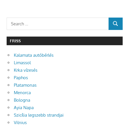
Search
SEARCH
for:
FRISS
Kalamata autóbérlés
Limassol
Krka vízesés
Paphos
Platamonas
Menorca
Bologna
Ayia Napa
Szicília legszebb strandjai
Vilnius