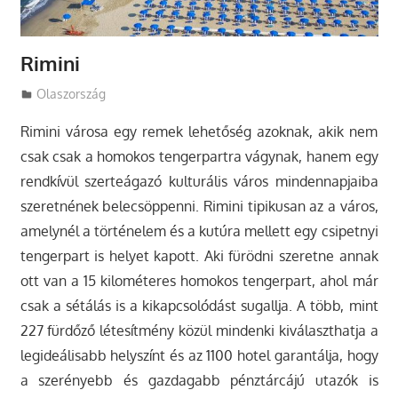
Rimini
Utazasok.org
Olaszország
Rimini városa egy remek lehetőség azoknak, akik nem
csak csak a homokos tengerpartra vágynak, hanem egy
rendkívül szerteágazó kulturális város mindennapjaiba
szeretnének belecsöppenni.
Rimini tipikusan az a város,
amelynél a történelem és a kutúra mellett egy csipetnyi
tengerpart is helyet kapott. Aki fürödni szeretne annak
ott van a 15 kilométeres homokos tengerpart, ahol már
csak a sétálás is a kikapcsolódást sugallja. A több, mint
227 fürdőző létesítmény közül mindenki kiválaszthatja a
legideálisabb helyszínt és az 1100 hotel garantálja, hogy
a szerényebb és gazdagabb pénztárcájú utazók is