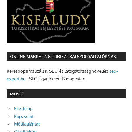
ONLINE MARKETING TURISZTIKAI SZOLGÁLTATÓKNAK
Keresőoptimalizálás, SEO és látogatottságnövelés:
seo-
expert.hu
- SEO ügynökség Budapesten
MENÜ
Kezdőlap
Kapcsolat
Médiaajánlat
Oladtérkép