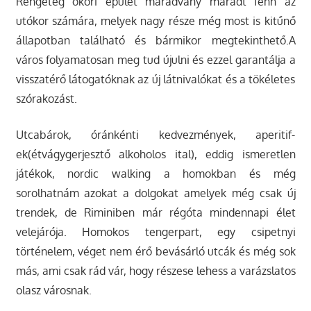
Rengeteg ókori épület maradvány maradt fenn az
utókor számára, melyek nagy része még most is kitűnő
állapotban található és bármikor megtekinthető.A
város folyamatosan meg tud újulni és ezzel garantálja a
visszatérő látogatóknak az új látnivalókat és a tökéletes
szórakozást.
Utcabárok, óránkénti kedvezmények, aperitif-
ek(étvágygerjesztő alkoholos ital), eddig ismeretlen
játékok, nordic walking a homokban és még
sorolhatnám azokat a dolgokat amelyek még csak új
trendek, de Riminiben már régóta mindennapi élet
velejárója. Homokos tengerpart, egy csipetnyi
történelem, véget nem érő bevásárló utcák és még sok
más, ami csak rád vár, hogy részese lehess a varázslatos
olasz városnak.