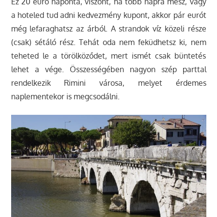
Ez 20 euró naponta, viszont, ha több napra mész, vagy
a hoteled tud adni kedvezmény kupont, akkor pár eurót
még lefaraghatsz az árból. A strandok víz közeli része
(csak) sétáló rész. Tehát oda nem feküdhetsz ki, nem
teheted le a törölköződet, mert ismét csak büntetés
lehet a vége. Összességében nagyon szép parttal
rendelkezik Rimini városa, melyet érdemes
naplementekor is megcsodálni.