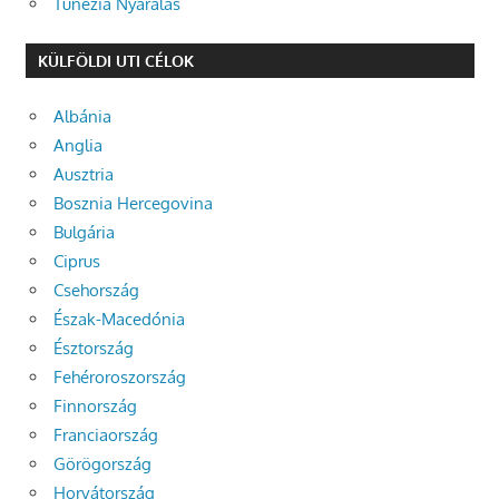
Tunézia Nyaralás
KÜLFÖLDI UTI CÉLOK
Albánia
Anglia
Ausztria
Bosznia Hercegovina
Bulgária
Ciprus
Csehország
Észak-Macedónia
Észtország
Fehéroroszország
Finnország
Franciaország
Görögország
Horvátország