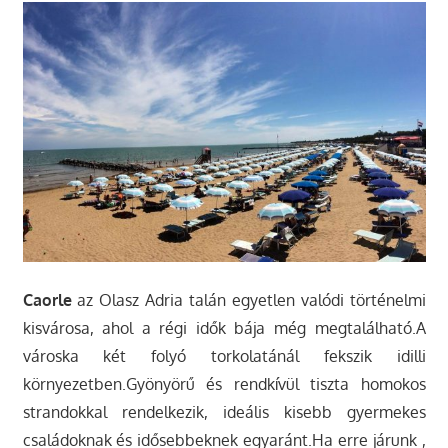
Caorle
az Olasz Adria talán egyetlen valódi történelmi
kisvárosa, ahol a régi idők bája még megtalálható.A
városka két folyó torkolatánál fekszik idilli
környezetben.Gyönyörű és rendkívül tiszta homokos
strandokkal rendelkezik, ideális kisebb gyermekes
családoknak és idősebbeknek egyaránt.Ha erre járunk ,