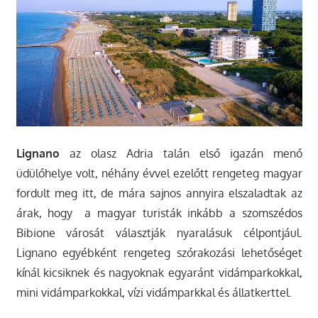
Lignano
az olasz Adria talán első igazán menő
üdülőhelye volt, néhány évvel ezelőtt rengeteg magyar
fordult meg itt, de mára sajnos annyira elszaladtak az
árak, hogy a magyar turisták inkább a szomszédos
Bibione városát választják nyaralásuk célpontjául.
Lignano egyébként rengeteg szórakozási lehetőséget
kínál kicsiknek és nagyoknak egyaránt vidámparkokkal,
mini vidámparkokkal, vízi vidámparkkal és állatkerttel.