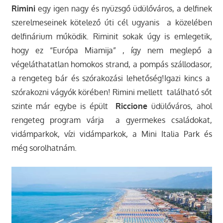
Rimini
egy igen nagy és nyüzsgő üdülőváros, a delfinek
szerelmeseinek kötelező úti cél ugyanis a közelében
delfinárium működik. Riminit sokak úgy is emlegetik,
hogy ez “Európa Miamija” , így nem meglepő a
végeláthatatlan homokos strand, a pompás szállodasor,
a rengeteg bár és szórakozási lehetőség!Igazi kincs a
szórakozni vágyók körében! Rimini mellett található sőt
szinte már egybe is épült
Riccione
üdülőváros, ahol
rengeteg program várja a gyermekes családokat,
vidámparkok, vízi vidámparkok, a Mini Italia Park és
még sorolhatnám.