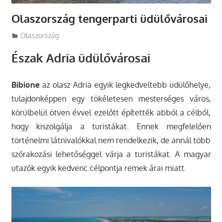
Olaszország tengerparti üdülővárosai
Utazasok.org
Olaszország
Észak Adria üdülővárosai
Bibione
az olasz Adria egyik legkedveltebb üdülőhelye,
tulajdonképpen egy tökéletesen mesterséges város,
körülbelül ötven évvel ezelőtt építették abból a célból,
hogy kiszolgálja a turistákat. Ennek megfelelően
történelmi látnivalókkal nem rendelkezik, de annál több
szórakozási lehetőséggel várja a turistákat. A magyar
utazók egyik kedvenc célpontja remek árai miatt.