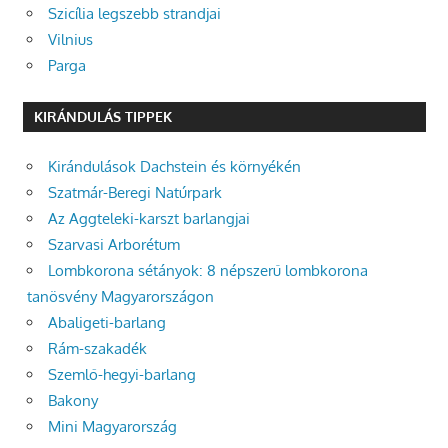
Szicília legszebb strandjai
Vilnius
Parga
KIRÁNDULÁS TIPPEK
Kirándulások Dachstein és környékén
Szatmár-Beregi Natúrpark
Az Aggteleki-karszt barlangjai
Szarvasi Arborétum
Lombkorona sétányok: 8 népszerű lombkorona
tanösvény Magyarországon
Abaligeti-barlang
Rám-szakadék
Szemlő-hegyi-barlang
Bakony
Mini Magyarország