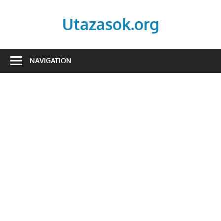
Skip
to
Utazasok.org
content
NAVIGATION