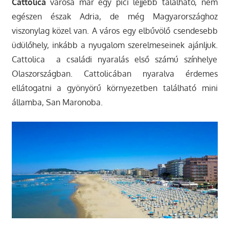
Cattolica
városa már egy pici lejjebb található, nem
egészen észak Adria, de még Magyarországhoz
viszonylag közel van. A város egy elbűvölő csendesebb
üdülőhely, inkább a nyugalom szerelmeseinek ajánljuk.
Cattolica a családi nyaralás első számú színhelye
Olaszországban. Cattolicában nyaralva érdemes
ellátogatni a gyönyörű környezetben található mini
államba, San Maronoba.