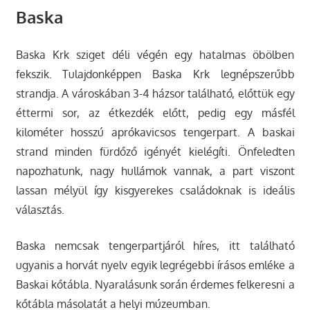
Baska
Baska Krk sziget déli végén egy hatalmas öbölben
fekszik. Tulajdonképpen Baska Krk legnépszerűbb
strandja. A városkában 3-4 házsor található, előttük egy
éttermi sor, az étkezdék előtt, pedig egy másfél
kilométer hosszú aprókavicsos tengerpart. A baskai
strand minden fürdőző igényét kielégíti. Önfeledten
napozhatunk, nagy hullámok vannak, a part viszont
lassan mélyül így kisgyerekes családoknak is ideális
választás.
Baska nemcsak tengerpartjáról híres, itt található
ugyanis a horvát nyelv egyik legrégebbi írásos emléke a
Baskai kőtábla. Nyaralásunk során érdemes felkeresni a
kőtábla másolatát a helyi múzeumban.