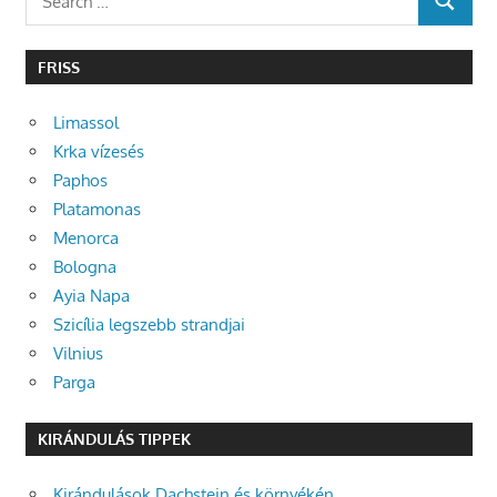
SEARCH
for:
FRISS
Limassol
Krka vízesés
Paphos
Platamonas
Menorca
Bologna
Ayia Napa
Szicília legszebb strandjai
Vilnius
Parga
KIRÁNDULÁS TIPPEK
Kirándulások Dachstein és környékén