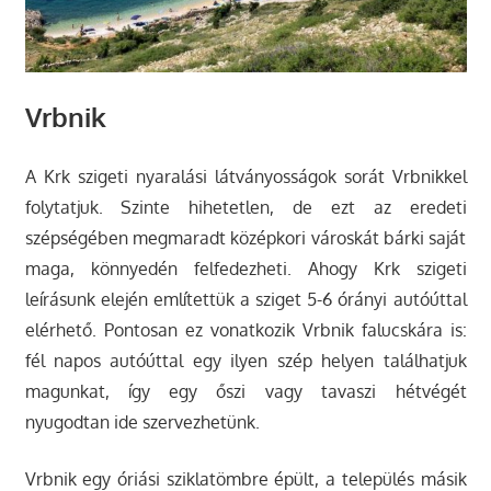
Vrbnik
A Krk szigeti nyaralási látványosságok sorát Vrbnikkel
folytatjuk. Szinte hihetetlen, de ezt az eredeti
szépségében megmaradt középkori városkát bárki saját
maga, könnyedén felfedezheti. Ahogy Krk szigeti
leírásunk elején említettük a sziget 5-6 órányi autóúttal
elérhető. Pontosan ez vonatkozik Vrbnik falucskára is:
fél napos autóúttal egy ilyen szép helyen találhatjuk
magunkat, így egy őszi vagy tavaszi hétvégét
nyugodtan ide szervezhetünk.
Vrbnik egy óriási sziklatömbre épült, a település másik