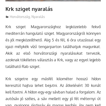
Krk sziget nyaralás
Utazasok.org
Horvátország
,
Nyaralás
Krk sziget Magyarországhoz legközelebb fekvő
mediterrán hangulatú sziget. Magyarországról könnyen
és jól megközelíthető.
Alig 5 és fél, 6 óra utazással egy
igazi mélykék vízű tengarparton találhatjuk magunkat.
Akik az első horvátországi nyaralásukat tervezik,
azoknak tökéletes választás a Krk, vagy az egyel lejjebb
található Rab sziget.
Krk szigetre egy másfél kilométer hosszú hídon
keresztül hajtva lehet bejutni. Az átkelésért 30 kunát
kell fizetni. A hídon egy-egy sávban halad a forgalom. Az
autósáv jó széles, a sáv mellett egy jó fél méternyi út
van, gyalogos járdasáv és magas kerítés, így nem kell