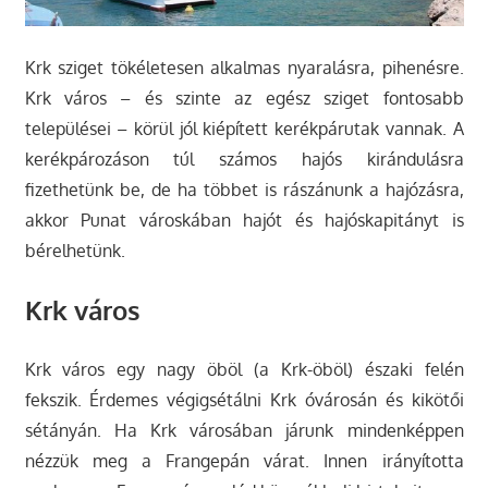
Krk sziget tökéletesen alkalmas nyaralásra, pihenésre.
Krk város – és szinte az egész sziget fontosabb
települései – körül jól kiépített kerékpárutak vannak. A
kerékpározáson túl számos hajós kirándulásra
fizethetünk be, de ha többet is rászánunk a hajózásra,
akkor Punat városkában hajót és hajóskapitányt is
bérelhetünk.
Krk város
Krk város egy nagy öböl (a Krk-öböl) északi felén
fekszik. Érdemes végigsétálni Krk óvárosán és kikötői
sétányán. Ha Krk városában járunk mindenképpen
nézzük meg a Frangepán várat. Innen irányította