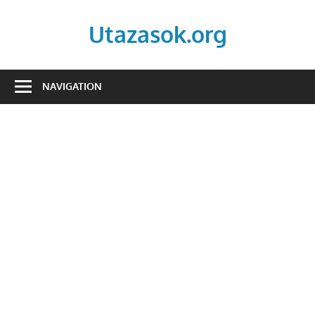
Skip
to
Utazasok.org
content
NAVIGATION