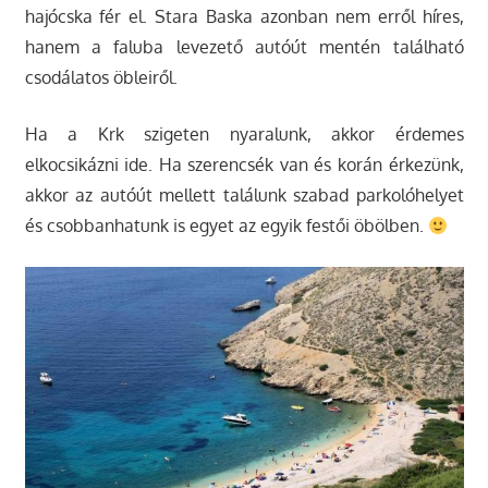
hajócska fér el. Stara Baska azonban nem erről híres,
hanem a faluba levezető autóút mentén található
csodálatos öbleiről.
Ha a Krk szigeten nyaralunk, akkor érdemes
elkocsikázni ide. Ha szerencsék van és korán érkezünk,
akkor az autóút mellett találunk szabad parkolóhelyet
és csobbanhatunk is egyet az egyik festői öbölben.