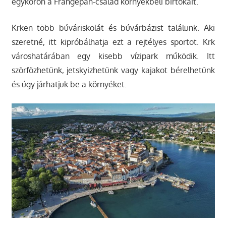
egykoron a Frangepán-család környékbeli birtokait.
Krken több búváriskolát és búvárbázist találunk. Aki
szeretné, itt kipróbálhatja ezt a rejtélyes sportot. Krk
városhatárában egy kisebb vízipark működik. Itt
szörfözhetünk, jetskyizhetünk vagy kajakot bérelhetünk
és úgy járhatjuk be a környéket.