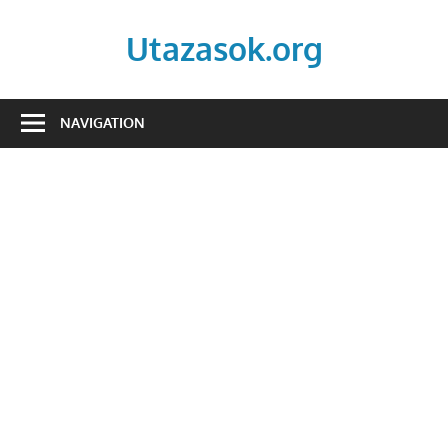
Skip
to
Utazasok.org
content
NAVIGATION