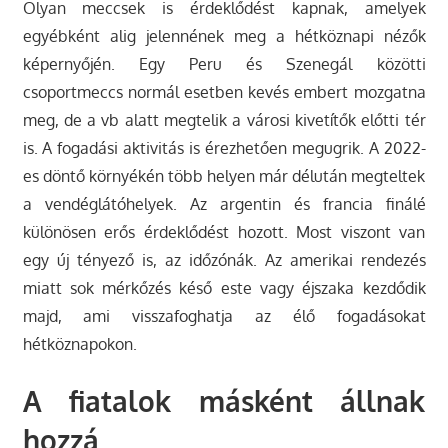
Olyan meccsek is érdeklődést kapnak, amelyek
egyébként alig jelennének meg a hétköznapi nézők
képernyőjén. Egy Peru és Szenegál közötti
csoportmeccs normál esetben kevés embert mozgatna
meg, de a vb alatt megtelik a városi kivetítők előtti tér
is. A fogadási aktivitás is érezhetően megugrik. A 2022-
es döntő környékén több helyen már délután megteltek
a vendéglátóhelyek. Az argentin és francia finálé
különösen erős érdeklődést hozott. Most viszont van
egy új tényező is, az időzónák. Az amerikai rendezés
miatt sok mérkőzés késő este vagy éjszaka kezdődik
majd, ami visszafoghatja az élő fogadásokat
hétköznapokon.
A fiatalok másként állnak
hozzá