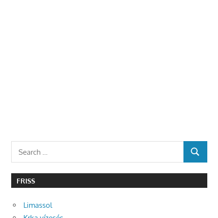
Search
SEARCH
for:
FRISS
Limassol
Krka vízesés