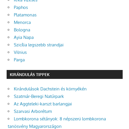
Paphos
Platamonas
Menorca
Bologna
Ayia Napa
Szicília legszebb strandjai
Vilnius
Parga
KIRÁNDULÁS TIPPEK
Kirándulások Dachstein és környékén
Szatmár-Beregi Natúrpark
Az Aggteleki-karszt barlangjai
Szarvasi Arborétum
Lombkorona sétányok: 8 népszerű lombkorona
tanösvény Magyarországon