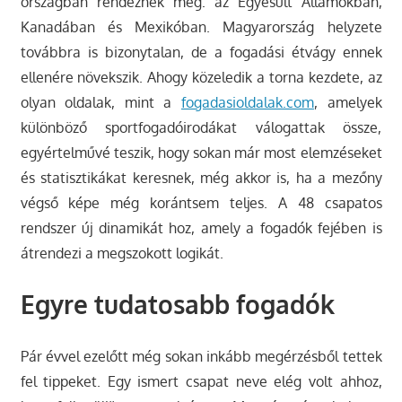
országban rendeznek meg: az Egyesült Államokban,
Kanadában és Mexikóban. Magyarország helyzete
továbbra is bizonytalan, de a fogadási étvágy ennek
ellenére növekszik. Ahogy közeledik a torna kezdete, az
olyan oldalak, mint a
fogadasioldalak.com
, amelyek
különböző sportfogadóirodákat válogattak össze,
egyértelművé teszik, hogy sokan már most elemzéseket
és statisztikákat keresnek, még akkor is, ha a mezőny
végső képe még korántsem teljes. A 48 csapatos
rendszer új dinamikát hoz, amely a fogadók fejében is
átrendezi a megszokott logikát.
Egyre tudatosabb fogadók
Pár évvel ezelőtt még sokan inkább megérzésből tettek
fel tippeket. Egy ismert csapat neve elég volt ahhoz,