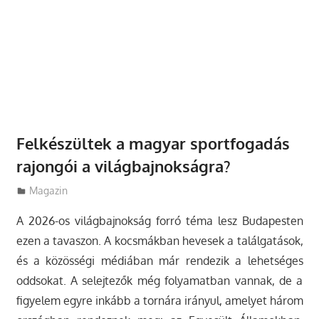
Felkészültek a magyar sportfogadás
rajongói a világbajnokságra?
Utazasok.org
Magazin
A 2026-os világbajnokság forró téma lesz Budapesten
ezen a tavaszon.
A kocsmákban hevesek a találgatások,
és a közösségi médiában már rendezik a lehetséges
oddsokat. A selejtezők még folyamatban vannak, de a
figyelem egyre inkább a tornára irányul, amelyet három