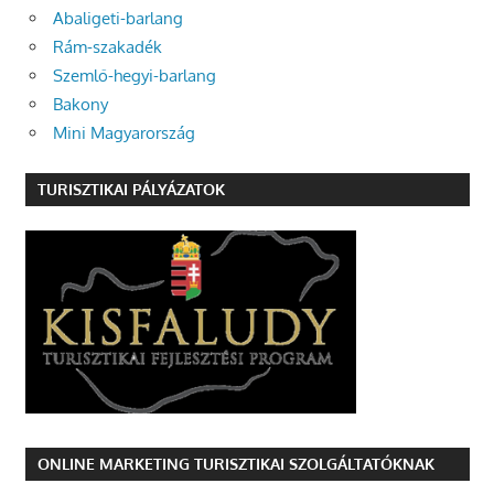
Abaligeti-barlang
Rám-szakadék
Szemlő-hegyi-barlang
Bakony
Mini Magyarország
TURISZTIKAI PÁLYÁZATOK
ONLINE MARKETING TURISZTIKAI SZOLGÁLTATÓKNAK