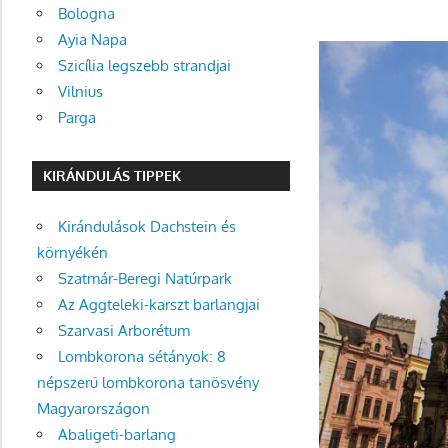
Bologna
Ayia Napa
Szicília legszebb strandjai
Vilnius
Parga
KIRÁNDULÁS TIPPEK
Kirándulások Dachstein és
környékén
Szatmár-Beregi Natúrpark
Az Aggteleki-karszt barlangjai
Szarvasi Arborétum
Lombkorona sétányok: 8
népszerű lombkorona tanösvény
Magyarországon
Abaligeti-barlang