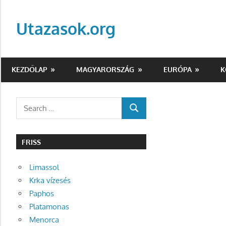
Skip
to
Utazasok.org
content
KEZDŐLAP
MAGYARORSZÁG
EURÓPA
K
Search
SEARCH
for:
FRISS
Limassol
Krka vízesés
Paphos
Platamonas
Menorca