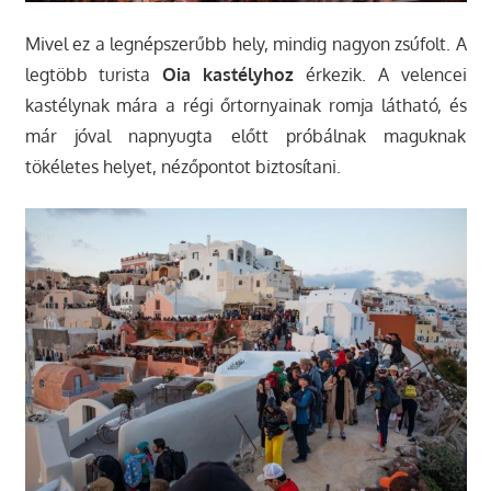
Mivel ez a legnépszerűbb hely, mindig nagyon zsúfolt. A
legtöbb turista
Oia kastélyhoz
érkezik. A velencei
kastélynak mára a régi őrtornyainak romja látható, és
már jóval napnyugta előtt próbálnak maguknak
tökéletes helyet, nézőpontot biztosítani.