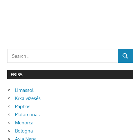
Search
SEARCH
for:
FRISS
Limassol
Krka vízesés
Paphos
Platamonas
Menorca
Bologna
Ayia Napa