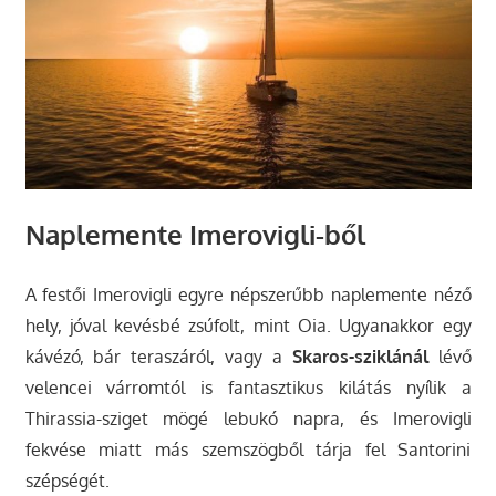
Naplemente Imerovigli-ből
A festői Imerovigli egyre népszerűbb naplemente néző
hely, jóval kevésbé zsúfolt, mint Oia. Ugyanakkor egy
kávézó, bár teraszáról, vagy a
Skaros-sziklánál
lévő
velencei várromtól is fantasztikus kilátás nyílik a
Thirassia-sziget mögé lebukó napra, és Imerovigli
fekvése miatt más szemszögből tárja fel Santorini
szépségét.