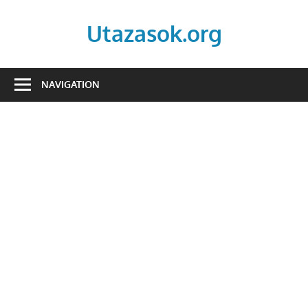
Skip
to
Utazasok.org
content
NAVIGATION