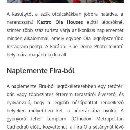
A kastélytól a szűk utcácskákban jobbra haladva, a
narancsszínű
Kastro Oia Houses
előtti lépcsőknél
szintén több száz turista várja az ikonikus naplementét
minden alkalommal, amely egyben Oia legnépszerűbb
Instagram-pontja. A korábbi Blue Dome Photo feliratú
hely mára magántulajdon áll.
Naplemente Fira-ból
A naplemente Fira-ból legtökéletesebben egy tetőtéri
bár, vagy többszintes étterem teraszáról élvezető, és
nyilvánvaló, hogy a legjobb nézőponttal rendelkező
helyeken mélyebben kell a pénztárcába nyúlni. A
gyönyörű fehér templom (Othodox Metropolitan
Cathedral) előtt, közvetlenül a Fira-Oia sétánynál lévő