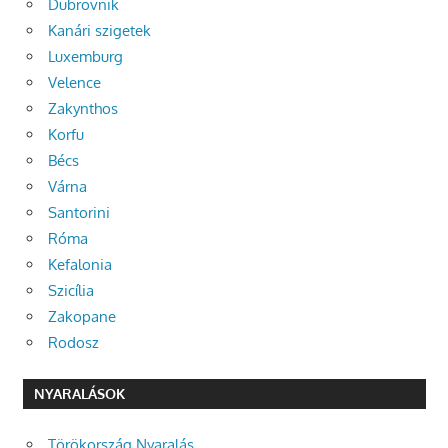
Dubrovnik
Kanári szigetek
Luxemburg
Velence
Zakynthos
Korfu
Bécs
Várna
Santorini
Róma
Kefalonia
Szicília
Zakopane
Rodosz
NYARALÁSOK
Törökország Nyaralás