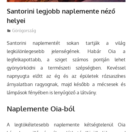
Santorini legjobb naplemente néző
helyei
Utazasok.org
Görögország
Santorini naplementét sokan tartják a világ
legkülönlegesebb jelenségének. Habár Oia a
legfelkapottabb, a sziget számos pontján lehet
gyönyörködni a természeti szépségben. Kevéssel
napnyugta előtt az ég és az épületek rózsaszínes
árnyalatban ragyognak, majd később a mécsesek és
lámpások fényében is lenyűgöző a látvány.
Naplemente Oia-ból
A legtökéletesebb naplemente kétségtelenül Oia