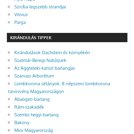
Szicília legszebb strandjai
Vilnius
Parga
KIRÁNDULÁS TIPPEK
Kirándulások Dachstein és környékén
Szatmár-Beregi Natúrpark
Az Aggteleki-karszt barlangjai
Szarvasi Arborétum
Lombkorona sétányok: 8 népszerű lombkorona
tanösvény Magyarországon
Abaligeti-barlang
Rám-szakadék
Szemlő-hegyi-barlang
Bakony
Mini Magyarország