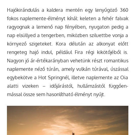
Hajókirándulás a kaldera mentén egy lenyűgöző 360
fokos naplemente-élményt kínál: keleten a fehér falvak
ragyognak a lemenő nap fényében, nyugaton pedig a
nap elsüllyed a tengerben, miközben sziluettbe vonja a
környező szigeteket. Kora délután az alkonyat előtt
rengeteg hajó indul, például Fira régi kikötőjéből is.
Nagyon jó ár-értékarányban vehetünk részt romantikus
naplemente néző túrán, amely vulkán túrával, úszással
egybekötve a Hot Springnél, illetve naplemente az Oia
alatti vizeken – időjárástól, hullámzástól függően-
mással össze sem hasonlítható élményt nyújt.