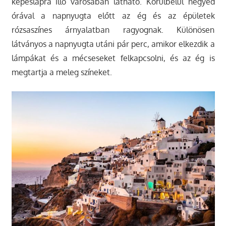
képeslapra illő városában látható. Körülbelül negyed
órával a napnyugta előtt az ég és az épületek
rózsaszínes árnyalatban ragyognak. Különösen
látványos a napnyugta utáni pár perc, amikor elkezdik a
lámpákat és a mécseseket felkapcsolni, és az ég is
megtartja a meleg színeket.