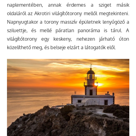
naplementében, annak érdemes a sziget másik
oldaláról az Akrotiri világítótorony mellől megtekinteni.
Napnyugtakor a torony masszív épületnek lenyűgöző a
sziluettje, és mellé páratlan panoráma is tárul. A
világítótorony egy keskeny, nehezen járható úton
közelíthető meg, és belseje elzárt a látogatók elől.