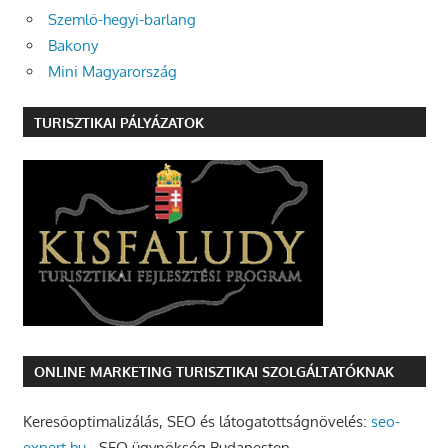
Szemlő-hegyi-barlang
Bakony
Mini Magyarország
TURISZTIKAI PÁLYÁZATOK
ONLINE MARKETING TURISZTIKAI SZOLGÁLTATÓKNAK
Keresőoptimalizálás, SEO és látogatottságnövelés:
seo-
expert.hu
- SEO ügynökség Budapesten