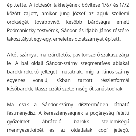
építtette. A földesúr lakhelyének bővítése 1767 és 1772
között zajlott, amikor Jung József az apjuk szellemi
örökségét továbbvivő, később báróságra emelt
Podmaniczky testvérek, Sándor és ifjabb János részére
lakosztályul egy-egy, emeletes oldalszárnyat épített.
A két szárnyat manzárdtetős, pavilonszerű szakasz zárja
le. A bal oldali Sándor-szárny szegmentíves ablakai
barokk-rokokó jelleget mutatnak, míg a János-szárny
egyenes vonalú, síkban tartott részletformái
későbarokk, klasszicizáló szellemiségről tanúskodnak.
Ma csak a Sándor-szárny dísztermében látható
festménydísz. A kereszténységnek a pogányság feletti
győzelmét ábrázoló barokk szellemiségű
mennyezetképét és az oldalfalak copf jellegű,