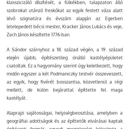
klasszicizáló díszítését, a fülkékben, talapzaton álló
szobrokat utánzó freskókat az egyik festett váza alatt
lévő szignatúra és évszám alapján az Egerben
letelepedett bécsi mester, Kracker János Lukács és veje,
Zach János készítette 1776-ban.
A Sándor szárnyhoz a 18. század végén, a 19. század
elején újabb, építészetileg önálló kastélyépületet
csatoltak. Ez a hagyomány szerint úgy keletkezett, hogy
midőn egyszer a két Podmaniczky testvér összeveszett,
az egyik, hogy fivérét bosszantsa, közvetlenül a régi
mellett, de külön bejárattal építtette fel maga
kastélyát.
Alaprajzi sajátosságai, helyiségbeosztása, amelyben a
geográfiai adottságok és az építtetők elvárásai kaptak