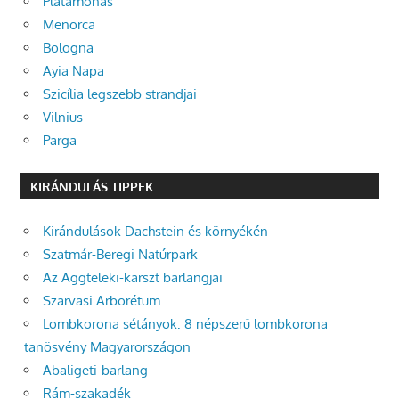
Platamonas
Menorca
Bologna
Ayia Napa
Szicília legszebb strandjai
Vilnius
Parga
KIRÁNDULÁS TIPPEK
Kirándulások Dachstein és környékén
Szatmár-Beregi Natúrpark
Az Aggteleki-karszt barlangjai
Szarvasi Arborétum
Lombkorona sétányok: 8 népszerű lombkorona
tanösvény Magyarországon
Abaligeti-barlang
Rám-szakadék