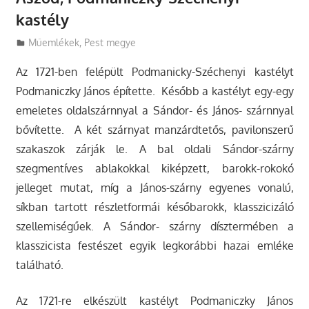
kastély
Utazasok.org
Műemlékek
,
Pest megye
Az 1721-ben felépült Podmanicky-Széchenyi kastélyt
Podmaniczky János építette. Később a kastélyt egy-egy
emeletes oldalszárnnyal a Sándor- és János- szárnnyal
bővítette. A két szárnyat manzárdtetős, pavilonszerű
szakaszok zárják le.
A bal oldali Sándor-szárny
szegmentíves ablakokkal kiképzett, barokk-rokokó
jelleget mutat, míg a János-szárny egyenes vonalú,
síkban tartott részletformái későbarokk, klasszicizáló
szellemiségűek. A Sándor- szárny dísztermében a
klasszicista festészet egyik legkorábbi hazai emléke
található.
Az 1721-re elkészült kastélyt Podmaniczky János