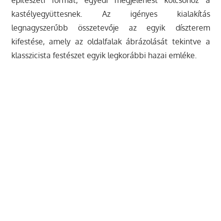
építészeti formát, egyedi megjelenést kölcsönöz a
kastélyegyüttesnek. Az igényes kialakítás
legnagyszerűbb összetevője az egyik díszterem
kifestése, amely az oldalfalak ábrázolását tekintve a
klasszicista festészet egyik legkorábbi hazai emléke.