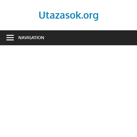
Skip
to
Utazasok.org
content
NAVIGATION