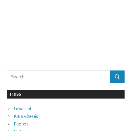
Search
SEARCH
for:
FRISS
Limassol
Krka vízesés
Paphos