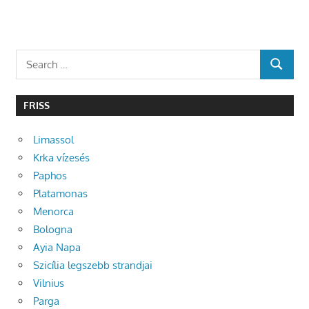
Search
SEARCH
for:
FRISS
Limassol
Krka vízesés
Paphos
Platamonas
Menorca
Bologna
Ayia Napa
Szicília legszebb strandjai
Vilnius
Parga