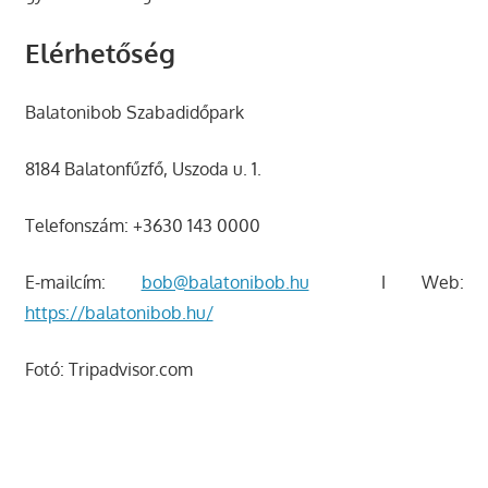
Elérhetőség
Balatonibob Szabadidőpark
8184 Balatonfűzfő, Uszoda u. 1.
Telefonszám: +3630 143 0000
E-mailcím:
bob@balatonibob.hu
I Web:
https://balatonibob.hu/
Fotó: Tripadvisor.com