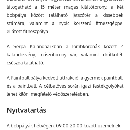
látogatható a 15 méter magas kilátótorony, a két
bobpálya között található játszótér a kissebbek
számára, valamint a nyolc korszerű fitneszgéppel
ellátott fitneszpálya.
A Serpa Kalandparkban a lombkoronák között 4
kalandösvény, mászótorony vár, valamint drótkötél-
csúszda található.
A Paintball pálya kedvelt attrakciói a gyermek paintball,
és a paintball. A célbalövés során igazi festékgolyókat
lehet kilőni megfelelő védőszerelésben.
Nyitvatartás
A bobpályák hétvégén: 09:00-20:00 között üzemelnek.