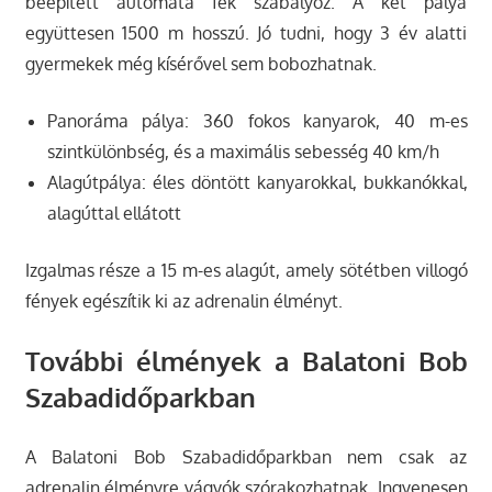
beépített automata fék szabályoz. A két pálya
együttesen 1500 m hosszú. Jó tudni, hogy 3 év alatti
gyermekek még kísérővel sem bobozhatnak.
Panoráma pálya: 360 fokos kanyarok, 40 m-es
szintkülönbség, és a maximális sebesség 40 km/h
Alagútpálya: éles döntött kanyarokkal, bukkanókkal,
alagúttal ellátott
Izgalmas része a 15 m-es alagút, amely sötétben villogó
fények egészítik ki az adrenalin élményt.
További élmények a Balatoni Bob
Szabadidőparkban
A Balatoni Bob Szabadidőparkban nem csak az
adrenalin élményre vágyók szórakozhatnak. Ingyenesen