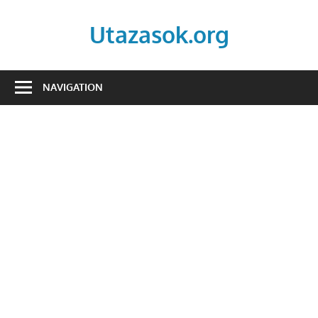
Skip
to
Utazasok.org
content
NAVIGATION