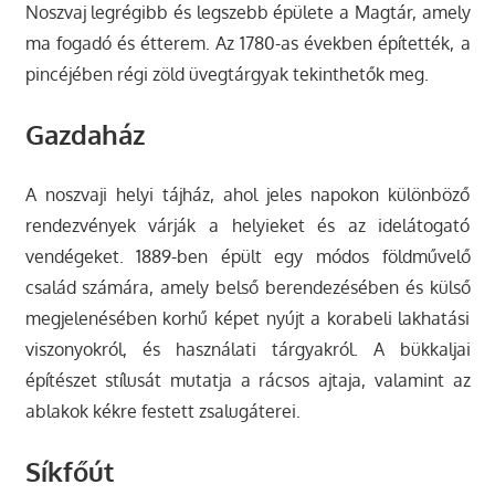
Noszvaj legrégibb és legszebb épülete a Magtár, amely
ma fogadó és étterem. Az 1780-as években építették, a
pincéjében régi zöld üvegtárgyak tekinthetők meg.
Gazdaház
A noszvaji helyi tájház, ahol jeles napokon különböző
rendezvények várják a helyieket és az idelátogató
vendégeket. 1889-ben épült egy módos földművelő
család számára, amely belső berendezésében és külső
megjelenésében korhű képet nyújt a korabeli lakhatási
viszonyokról, és használati tárgyakról. A bükkaljai
építészet stílusát mutatja a rácsos ajtaja, valamint az
ablakok kékre festett zsalugáterei.
Síkfőút