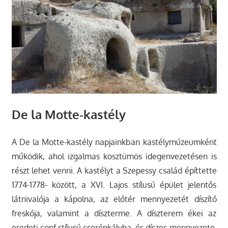
De la Motte-kastély
A De la Motte-kastély napjainkban kastélymúzeumként
működik, ahol izgalmas kosztümös idegenvezetésen is
részt lehet venni. A kastélyt a Szepessy család építtette
1774-1778- között, a XVI. Lajos stílusú épület jelentős
látnivalója a kápolna, az előtér mennyezetét díszítő
freskója, valamint a díszterme. A díszterem ékei az
eredeti copf stílusú cserépkályha, és díszes mennyezete,