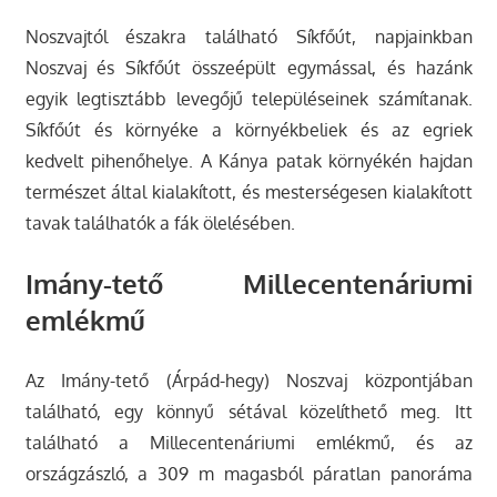
Noszvajtól északra található Síkfőút, napjainkban
Noszvaj és Síkfőút összeépült egymással, és hazánk
egyik legtisztább levegőjű településeinek számítanak.
Síkfőút és környéke a környékbeliek és az egriek
kedvelt pihenőhelye. A Kánya patak környékén hajdan
természet által kialakított, és mesterségesen kialakított
tavak találhatók a fák ölelésében.
Imány-tető Millecentenáriumi
emlékmű
Az Imány-tető (Árpád-hegy) Noszvaj központjában
található, egy könnyű sétával közelíthető meg. Itt
található a Millecentenáriumi emlékmű, és az
országzászló, a 309 m magasból páratlan panoráma