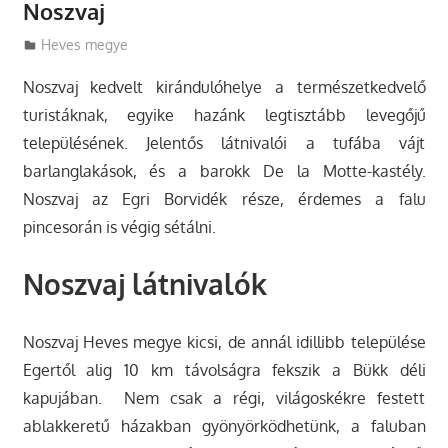
Noszvaj
Utazasok.org
Heves megye
Noszvaj kedvelt kirándulóhelye a természetkedvelő
turistáknak, egyike hazánk legtisztább levegőjű
településének. Jelentős látnivalói a tufába vájt
barlanglakások, és a barokk De la Motte-kastély.
Noszvaj az Egri Borvidék része, érdemes a falu
pincesorán is végig sétálni.
Noszvaj látnivalók
Noszvaj Heves megye kicsi, de annál idillibb települése
Egertől alig 10 km távolságra fekszik a Bükk déli
kapujában. Nem csak a régi, világoskékre festett
ablakkeretű házakban gyönyörködhetünk, a faluban