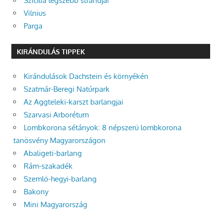
Szicília legszebb strandjai
Vilnius
Parga
KIRÁNDULÁS TIPPEK
Kirándulások Dachstein és környékén
Szatmár-Beregi Natúrpark
Az Aggteleki-karszt barlangjai
Szarvasi Arborétum
Lombkorona sétányok: 8 népszerű lombkorona
tanösvény Magyarországon
Abaligeti-barlang
Rám-szakadék
Szemlő-hegyi-barlang
Bakony
Mini Magyarország