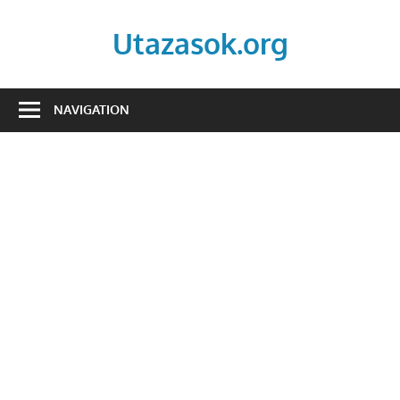
Skip
to
Utazasok.org
content
NAVIGATION