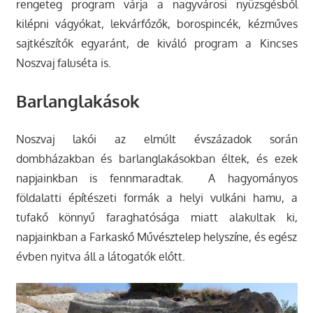
rengeteg program várja a nagyvárosi nyüzsgésből
kilépni vágyókat, lekvárfőzők, borospincék, kézműves
sajtkészítők egyaránt, de kiváló program a Kincses
Noszvaj faluséta is.
Barlanglakások
Noszvaj lakói az elmúlt évszázadok során
dombházakban és barlanglakásokban éltek, és ezek
napjainkban is fennmaradtak. A hagyományos
földalatti építészeti formák a helyi vulkáni hamu, a
tufakő könnyű faraghatósága miatt alakultak ki,
napjainkban a Farkaskő Művésztelep helyszíne, és egész
évben nyitva áll a látogatók előtt.