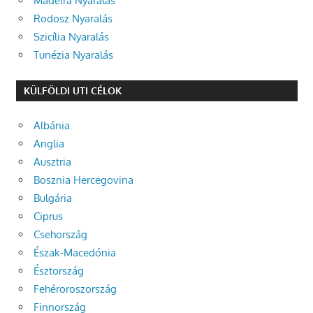
Madeira Nyaralás
Rodosz Nyaralás
Szicília Nyaralás
Tunézia Nyaralás
KÜLFÖLDI UTI CÉLOK
Albánia
Anglia
Ausztria
Bosznia Hercegovina
Bulgária
Ciprus
Csehország
Észak-Macedónia
Észtország
Fehéroroszország
Finnország