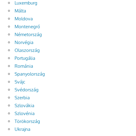
Luxemburg
Málta
Moldova
Montenegró
Németország
Norvégia
Olaszország
Portugália
Románia
Spanyolország
Svájc
Svédország
Szerbia
Szlovákia
Szlovénia
Törökország
Ukrajna