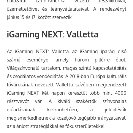
hálózatát Latin-Amerika vezető beszállítóival,
üzemeltetőivel és leányvállalataival. A rendezvényt
június 15 és 17. között szervezik.
iGaming NEXT: Valletta
Az iGaming NEXT: Valletta az iGaming iparág első
számú eseménye, amely három pillérre épül.
Világszínvonalú tartalom, magas szintű kapcsolatépítés
és csodálatos vendéglátás. A 2018-ban Európa kulturális
fővárosának nevezett Valletta szívében megrendezett
iGaming NEXT két napon keresztül több mint 4000
résztvevőt vár. A kiváló szakértők színvonalas
előadásainak köszönhetően, a jelenlévők
megismerkedhetnek a közeljövő legújabb irányzataival,
az ajánlott stratégiákkal és fókuszterületekkel.