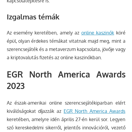
kapcsolatépítésre is.
Izgalmas témák
Az esemény keretében, amely az
online kaszinók
köré
épül, olyan érdekes témákat vitatnak majd meg, mint a
szerencsejáték és a metaverzum kapcsolata, jövője vagy
a kriptovalutás fizetés az online kaszinókban.
EGR North America Awards
2023
Az észak-amerikai online szerencsejátékiparban elért
kiválóságokat díjazzák az
EGR North America Awards
keretében, amelyre idén április 27-én kerül sor. Legyen
szó kereskedelmi sikerről, jelentős innovációról, vezető