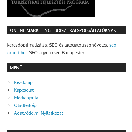
ONLINE MARKETING TURISZTIKAI SZOLGÁLTATÓKNAK
Keresőoptimalizálás, SEO és látogatottságnövelés:
seo-
expert.hu
- SEO ügynökség Budapesten
MENÜ
Kezdőlap
Kapcsolat
Médiaajánlat
Oladtérkép
Adatvédelmi Nyilatkozat