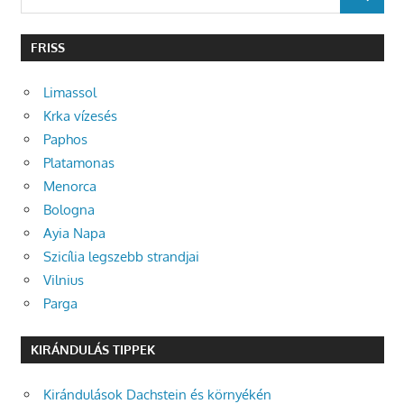
SEARCH
for:
FRISS
Limassol
Krka vízesés
Paphos
Platamonas
Menorca
Bologna
Ayia Napa
Szicília legszebb strandjai
Vilnius
Parga
KIRÁNDULÁS TIPPEK
Kirándulások Dachstein és környékén