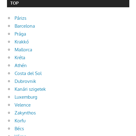
TOP
Párizs
Barcelona
Prága
Krakkó
Mallorca
Kréta
Athén
Costa del Sol
Dubrovnik
Kanári szigetek
Luxemburg
Velence
Zakynthos
Korfu
Bécs