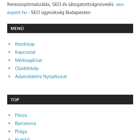
Keresőoptimalizálás, SEO és látogatottságnövelés:
seo-
expert.hu
- SEO ügynökség Budapesten
MENÜ
Kezdőlap
Kapcsolat
Médiaajánlat
Oladtérkép
Adatvédelmi Nyilatkozat
TOP
Párizs
Barcelona
Prága
Krakkó