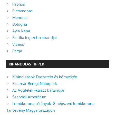
Paphos
Platamonas
Menorca
Bologna
Ayia Napa
Szicília legszebb strandjai
Vilnius
Parga
KIRÁNDULÁS TIPPEK
Kirándulások Dachstein és környékén
Szatmár-Beregi Natúrpark
Az Aggteleki-karszt barlangjai
Szarvasi Arborétum
Lombkorona sétányok: 8 népszerű lombkorona
tanösvény Magyarországon