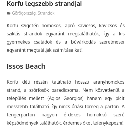
Korfu legszebb strandjai
Utazasok.org
Görögország
,
Strandok
Korfu szigetén homokos, apró kavicsos, kavicsos és
sziklás strandok egyaránt megtalálhatók, így a kis
gyermekes családok és a búvárkodás szerelmesei
egyaránt megtalálják számításaikat!
Issos
Beach
Korfu déli részén található hosszú aranyhomokos
strand, a szörfösök paradicsoma. Nem közvetlenül a
település mellett (Agios Georgios) hanem egy picit
messzebb található, így nincs óriási tömeg a parton. A
tengerparton nagyon érdekes homokkő szerű
képződmények találhatók, érdemes őket lefényképezni!