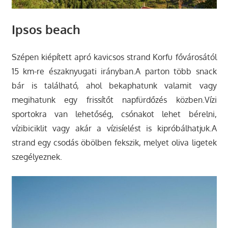
Ipsos beach
Szépen kiépített apró kavicsos strand Korfu fővárosától
15 km-re északnyugati irányban.A parton több snack
bár is található, ahol bekaphatunk valamit vagy
megihatunk egy frissítőt napfürdőzés közben.Vízi
sportokra van lehetőség, csónakot lehet bérelni,
vízibiciklit vagy akár a vízisíelést is kipróbálhatjuk.A
strand egy csodás öbölben fekszik, melyet oliva ligetek
szegélyeznek.