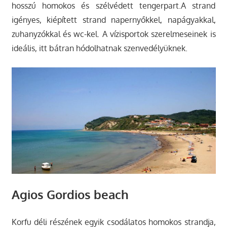
hosszú homokos és szélvédett tengerpart.A strand
igényes, kiépített strand napernyőkkel, napágyakkal,
zuhanyzókkal és wc-kel. A vízisportok szerelmeseinek is
ideális, itt bátran hódolhatnak szenvedélyüknek.
Agios Gordios beach
Korfu déli részének egyik csodálatos homokos strandja,