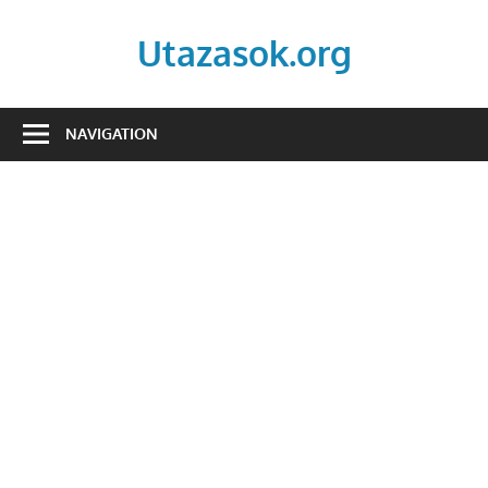
Skip
to
Utazasok.org
content
NAVIGATION