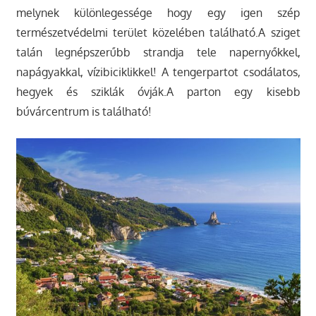
melynek különlegessége hogy egy igen szép
természetvédelmi terület közelében található.A sziget
talán legnépszerűbb strandja tele napernyőkkel,
napágyakkal, vízibiciklikkel! A tengerpartot csodálatos,
hegyek és sziklák óvják.A parton egy kisebb
búvárcentrum is található!