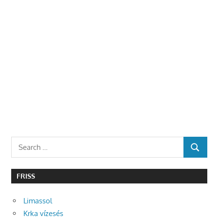
Search
SEARCH
for:
FRISS
Limassol
Krka vízesés