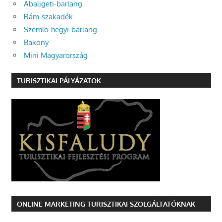
Abaligeti-barlang
Rám-szakadék
Szemlő-hegyi-barlang
Bakony
Mini Magyarország
TURISZTIKAI PÁLYÁZATOK
ONLINE MARKETING TURISZTIKAI SZOLGÁLTATÓKNAK