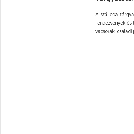
A szálloda tárgya
rendezvények és t
vacsorák, család