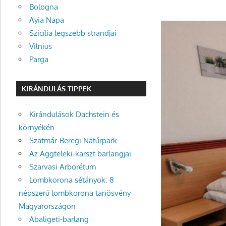
Bologna
Ayia Napa
Szicília legszebb strandjai
Vilnius
Parga
KIRÁNDULÁS TIPPEK
Kirándulások Dachstein és
környékén
Szatmár-Beregi Natúrpark
Az Aggteleki-karszt barlangjai
Szarvasi Arborétum
Lombkorona sétányok: 8
népszerű lombkorona tanösvény
Magyarországon
Abaligeti-barlang