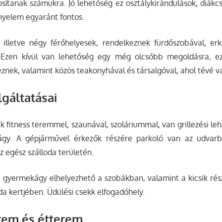
tosítanak számukra. Jó lehetőség ez osztálykirándulások, diák
ényelem egyaránt fontos.
illetve négy férőhelyesek, rendelkeznek fürdőszobával, erké
. Ezen kívül van lehetőség egy még olcsóbb megoldásra, e
eznek, valamint közös teakonyhával és társalgóval, ahol tévé v
lgáltatásai
ik fitness teremmel, szaunával, szoláriummal, van grillezési le
gy. A gépjárművel érkezők részére parkoló van az udvarba
z egész szálloda területén.
, gyermekágy elhelyezhető a szobákban, valamint a kicsik rés
oda kertjében. Üdülési csekk elfogadóhely.
rem és étterem