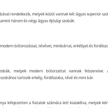
obával rendelkezik, melyek közül vannak két ágyas superior s
alamint három és négy ágyas ifjúsági szobák.
modern bútorozással, tévével, minibárral, erkéllyel és fürdősz
obák, melyek modern bútorzattal vannak felszerelve.
szobához tartozik erkély, fürdőszoba, tévé és mini bár.
rnya kifejezetten a fiatalok számára lett kialakítva, melyek k