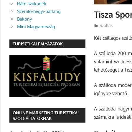
Rám-szakadék
Szemlő-hegyi-barlang
Tisza Spo
Bakony
Utazasok.org
Szállás
Mini Magyarország
Két csillagos szál
TURISZTIKAI PÁLYÁZATOK
A szálloda 200 m
valamint wellness
lehetőséget a Tis
A szálloda modern
igénybe vehető.
A szálloda nagymé
ONLINE MARKETING TURISZTIKAI
számukra is ideáli
SZOLGÁLTATÓKNAK