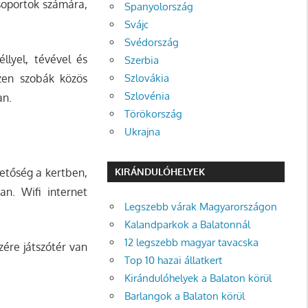
csoportok számára,
Spanyolország
Svájc
Svédország
llyel, tévével és
Szerbia
Szlovákia
zen szobák közös
Szlovénia
an.
Törökország
Ukrajna
hetőség a kertben,
KIRÁNDULÓHELYEK
n. Wifi internet
Legszebb várak Magyarországon
Kalandparkok a Balatonnál
12 legszebb magyar tavacska
zére játszótér van
Top 10 hazai állatkert
Kirándulóhelyek a Balaton körül
Barlangok a Balaton körül