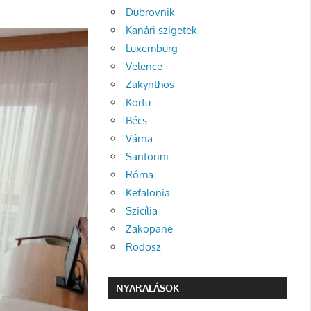
Dubrovnik
Kanári szigetek
Luxemburg
Velence
Zakynthos
Korfu
Bécs
Várna
Santorini
Róma
Kefalonia
Szicília
Zakopane
Rodosz
NYARALÁSOK