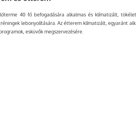
lóterme 40 fő befogadására alkalmas és klímatizált, tökélete
réningek lebonyolítására. Az étterem klímatizált, egyaránt alk
i programok, esküvők megszervezésére.