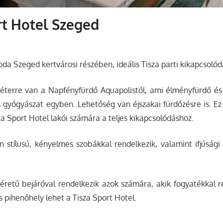
rt Hotel Szeged
loda Szeged kertvárosi részében, ideális Tisza parti kikapcsolód
éterre van a Napfényfürdő Aquapolistól, ami élményfürdő és 
 gyógyászat egyben. Lehetőség van éjszakai fürdőzésre is. Ez
za Sport Hotel lakói számára a teljes kikapcsolódáshoz.
 stílusú, kényelmes szobákkal rendelkezik, valamint ifjúsági 
retű bejáróval rendelkezik azok számára, akik fogyatékkal r
s pihenőhely lehet a Tisza Sport Hotel.