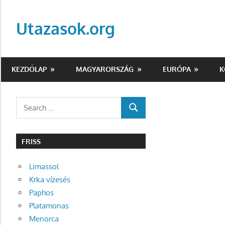
Skip
to
Utazasok.org
content
KEZDŐLAP
MAGYARORSZÁG
EURÓPA
K
Search
SEARCH
for:
FRISS
Limassol
Krka vízesés
Paphos
Platamonas
Menorca