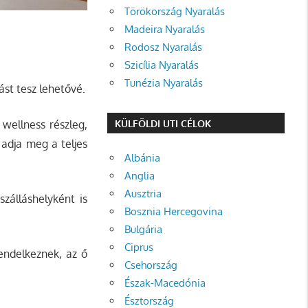
Törökország Nyaralás
Madeira Nyaralás
Rodosz Nyaralás
Szicília Nyaralás
Tunézia Nyaralás
ást tesz lehetővé.
KÜLFÖLDI UTI CÉLOK
wellness részleg,
 adja meg a teljes
Albánia
Anglia
Ausztria
szálláshelyként is
Bosznia Hercegovina
Bulgária
Ciprus
endelkeznek, az ő
Csehország
Észak-Macedónia
Észtország