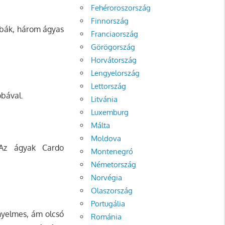
Fehéroroszország
Finnország
zobák, három ágyas
Franciaország
Görögország
Horvátország
Lengyelország
Lettország
obával.
Litvánia
Luxemburg
Málta
Moldova
 Az ágyak Cardo
Montenegró
Németország
Norvégia
Olaszország
Portugália
ényelmes, ám olcsó
Románia