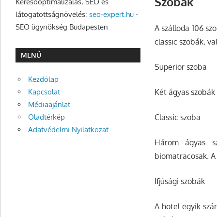
Szobák
Keresőoptimalizálás, SEO és
látogatottságnövelés:
seo-expert.hu
-
SEO ügynökség Budapesten
A szálloda 106 sz
classic szobák, v
MENÜ
Superior szoba
Kezdőlap
Két ágyas szobák 
Kapcsolat
Médiaajánlat
Classic szoba
Oladtérkép
Adatvédelmi Nyilatkozat
Három ágyas sz
biomatracosak. A 
Ifjúsági szobák
A hotel egyik szá