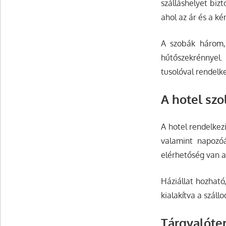
szálláshelyet biz
ahol az ár és a k
A szobák három, 
hűtőszekrénnyel
tusolóval rendelk
A hotel szo
A hotel rendelkez
valamint napozóá
elérhetőség van a
Háziállat hozható
kialakítva a száll
Tárgyalóte