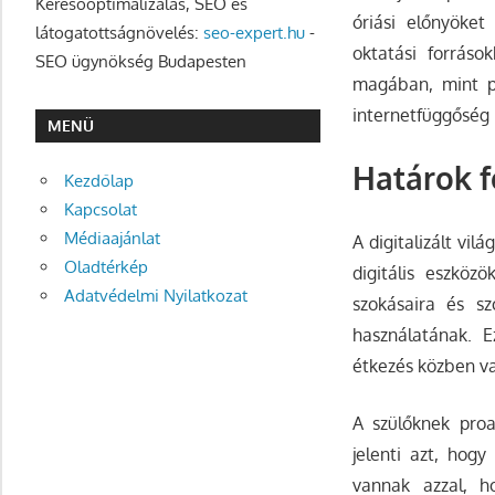
Keresőoptimalizálás, SEO és
óriási előnyöket
látogatottságnövelés:
seo-expert.hu
-
oktatási forráso
SEO ügynökség Budapesten
magában, mint pé
internetfüggőség 
MENÜ
Határok f
Kezdőlap
Kapcsolat
Médiaajánlat
A digitalizált vi
Oladtérkép
digitális eszköz
Adatvédelmi Nyilatkozat
szokásaira és sz
használatának. E
étkezés közben vag
A szülőknek proak
jelenti azt, ho
vannak azzal, h