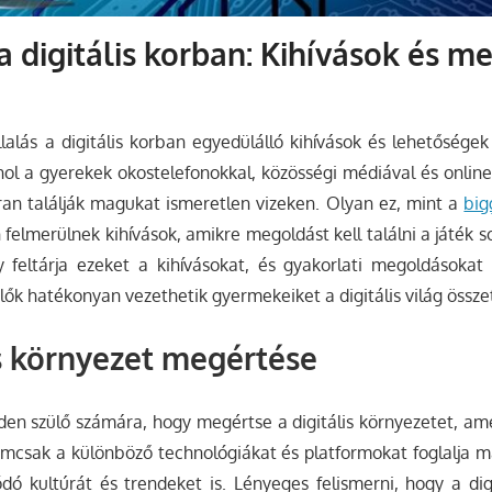
a digitális korban: Kihívások és 
llalás a digitális korban egyedülálló kihívások és lehetőségek 
hol a gyerekek okostelefonokkal, közösségi médiával és onlin
kran találják magukat ismeretlen vizeken.
Olyan ez, mint a
big
n felmerülnek kihívások, amikre megoldást kell találni a játék 
y feltárja ezeket a kihívásokat, és gyakorlati megoldásokat 
ülők hatékonyan vezethetik gyermekeiket a digitális világ össze
is környezet megértése
den szülő számára, hogy megértse a digitális környezetet, a
emcsak a különböző technológiákat és platformokat foglalja
dó kultúrát és trendeket is. Lényeges felismerni, hogy a dig