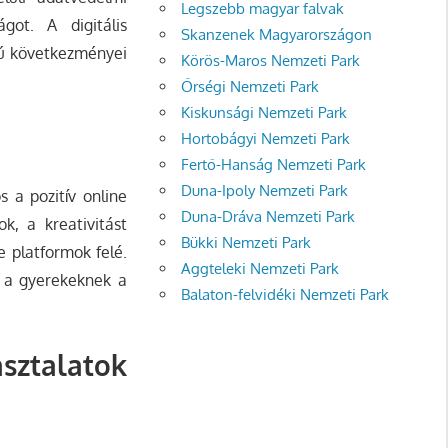
Legszebb magyar falvak
got. A digitális
Skanzenek Magyarországon
vú következményei
Körös-Maros Nemzeti Park
Őrségi Nemzeti Park
Kiskunsági Nemzeti Park
Hortobágyi Nemzeti Park
Fertő-Hanság Nemzeti Park
Duna-Ipoly Nemzeti Park
s a pozitív online
Duna-Dráva Nemzeti Park
k, a kreativitást
Bükki Nemzeti Park
e platformok felé.
Aggteleki Nemzeti Park
t a gyerekeknek a
Balaton-felvidéki Nemzeti Park
sztalatok