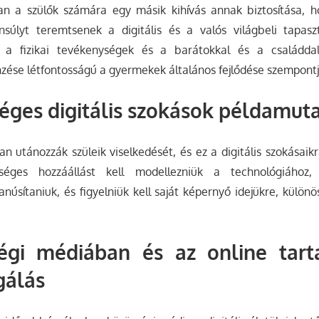
gban a szülők számára egy másik kihívás annak biztosítása,
súlyt teremtsenek a digitális és a valós világbeli tapasz
k, a fizikai tevékenységek és a barátokkal és a családda
nzése létfontosságú a gyermekek általános fejlődése szempontj
éges digitális szokások példamut
n utánozzák szüleik viselkedését, és ez a digitális szokásaikr
séges hozzáállást kell modellezniük a technológiához, 
tanúsítaniuk, és figyelniük kell saját képernyő idejükre, külö
égi médiában és az online tar
gálás