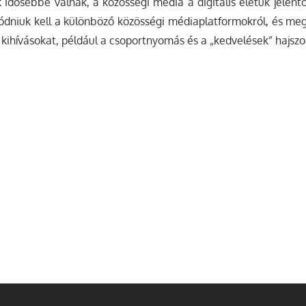
idősebbé válnak, a közösségi média a digitális életük jelentő
ódniuk kell a különböző közösségi médiaplatformokról, és meg
 kihívásokat, például a csoportnyomás és a „kedvelések” hajszo