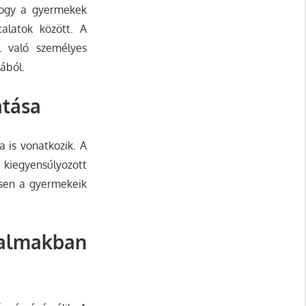
 hogy a gyermekek
talatok között. A
l való személyes
ából.
atása
a is vonatkozik. A
kiegyensúlyozott
nösen a gyermekeik
talmakban