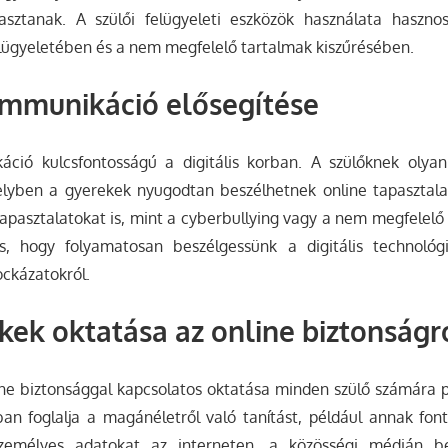
asztanak. A szülői felügyeleti eszközök használata haszno
lügyeletében és a nem megfelelő tartalmak kiszűrésében.
ommunikáció elősegítése
áció kulcsfontosságú a digitális korban. A szülőknek olyan
lyben a gyerekek nyugodtan beszélhetnek online tapasztalat
tapasztalatokat is, mint a cyberbullying vagy a nem megfelelő
os, hogy folyamatosan beszélgessünk a digitális technológ
ockázatokról.
ek oktatása az online biztonságr
e biztonsággal kapcsolatos oktatása minden szülő számára pri
an foglalja a magánéletről való tanítást, például annak fon
emélyes adatokat az interneten, a közösségi médián be