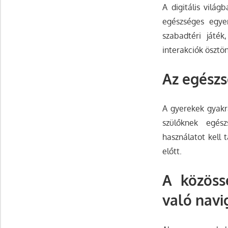
A digitális vilá
egészséges egyen
szabadtéri játé
interakciók ösztö
Az egészs
A gyerekek gyakra
szülőknek egész
használatot kell 
előtt.
A közöss
való navi