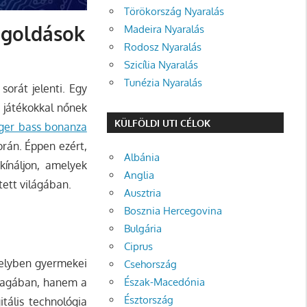
Törökország Nyaralás
megoldások
Madeira Nyaralás
Rodosz Nyaralás
Szicília Nyaralás
Tunézia Nyaralás
sorát jelenti. Egy
e játékokkal nőnek
KÜLFÖLDI UTI CÉLOK
ger bass bonanza
során. Éppen ezért,
Albánia
kínáljon, amelyek
Anglia
tett világában.
Ausztria
Bosznia Hercegovina
Bulgária
Ciprus
melyben gyermekei
Csehország
Észak-Macedónia
 magában, hanem a
Észtország
itális technológia