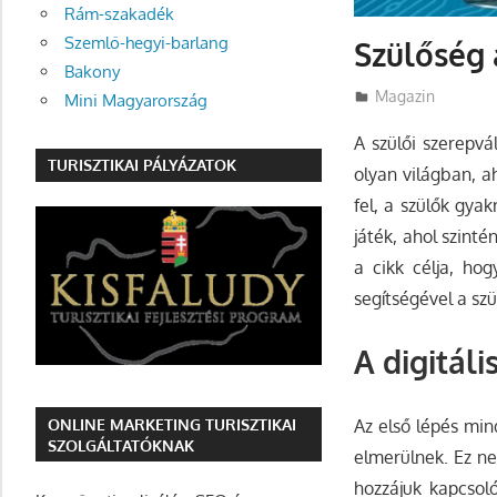
Rám-szakadék
Szemlő-hegyi-barlang
Szülőség 
Bakony
Utazasok.org
Magazin
Mini Magyarország
A szülői szerepvá
TURISZTIKAI PÁLYÁZATOK
olyan világban, a
fel, a szülők gya
játék, ahol szinté
a cikk célja, hog
segítségével a sz
A digitál
ONLINE MARKETING TURISZTIKAI
Az első lépés min
SZOLGÁLTATÓKNAK
elmerülnek. Ez n
hozzájuk kapcsoló