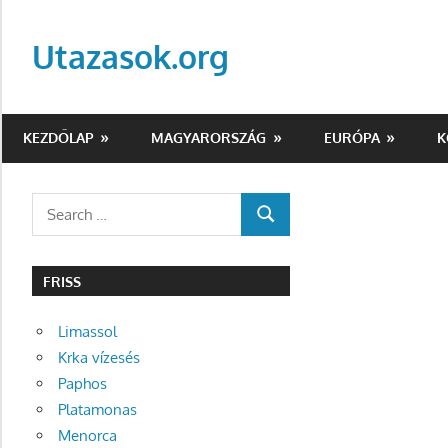
Skip
to
Utazasok.org
content
KEZDŐLAP
MAGYARORSZÁG
EURÓPA
K
Search
SEARCH
for:
FRISS
Limassol
Krka vízesés
Paphos
Platamonas
Menorca