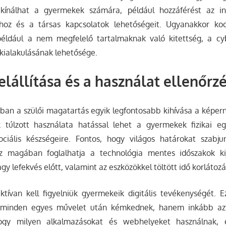
 kínálhat a gyermekek számára, például hozzáférést az in
khoz és a társas kapcsolatok lehetőségeit. Ugyanakkor koc
ldául a nem megfelelő tartalmaknak való kitettség, a cyb
kialakulásának lehetősége.
elállítása és a használat ellenőrz
lágban a szülői magatartás egyik legfontosabb kihívása a képer
ök túlzott használata hatással lehet a gyermekek fizikai eg
ociális készségeire. Fontos, hogy világos határokat szabj
z magában foglalhatja a technológia mentes időszakok kij
y lefekvés előtt, valamint az eszközökkel töltött idő korlátozá
tívan kell figyelniük gyermekeik digitális tevékenységét. E
gy minden egyes művelet után kémkednek, hanem inkább azt
ogy milyen alkalmazásokat és webhelyeket használnak, 