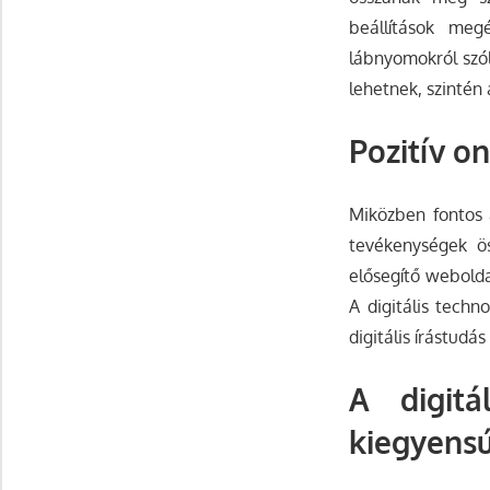
beállítások meg
lábnyomokról szól
lehetnek, szintén
Pozitív o
Miközben fontos a
tevékenységek ös
elősegítő webolda
A digitális techn
digitális írástud
A digitá
kiegyens