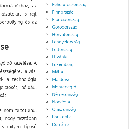
Fehéroroszország
formációkhoz, az
Finnország
kázatokat is rejt
Franciaország
erbullying és az
Görögország
Horvátország
Lengyelország
ése
Lettország
Litvánia
nyőidő kezelése. A
Luxemburg
észségére, alvási
Málta
unk a technológia
Moldova
Montenegró
elölését, például
Németország
sát.
Norvégia
Olaszország
z nem feltétlenül
Portugália
, hogy tisztában
Románia
és milyen típusú