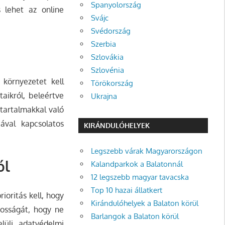
Spanyolország
s lehet az online
Svájc
Svédország
Szerbia
Szlovákia
Szlovénia
 környezetet kell
Törökország
aikról, beleértve
Ukrajna
 tartalmakkal való
iával kapcsolatos
KIRÁNDULÓHELYEK
Legszebb várak Magyarországon
ól
Kalandparkok a Balatonnál
12 legszebb magyar tavacska
Top 10 hazai állatkert
oritás kell, hogy
Kirándulóhelyek a Balaton körül
tosságát, hogy ne
Barlangok a Balaton körül
lüli adatvédelmi