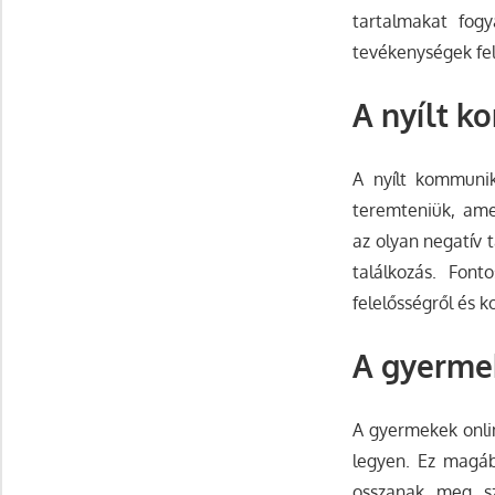
tartalmakat fogy
tevékenységek fe
A nyílt k
A nyílt kommunik
teremteniük, ame
az olyan negatív 
találkozás. Font
felelősségről és k
A gyermek
A gyermekek onlin
legyen. Ez magáb
osszanak meg sz