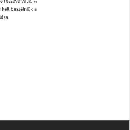
s részévé válik. A
 kell beszélniük a
lása.