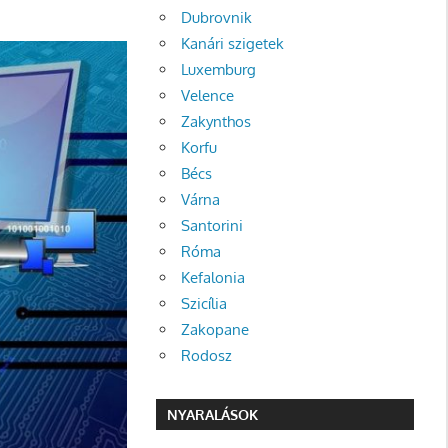
Dubrovnik
Kanári szigetek
Luxemburg
Velence
Zakynthos
Korfu
Bécs
Várna
Santorini
Róma
Kefalonia
Szicília
Zakopane
Rodosz
NYARALÁSOK