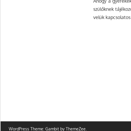
Ahogy a gyerekek 
szülőknek tájékoz
velük kapcsolatos
WordPress Theme: Gambit by ThemeZee.