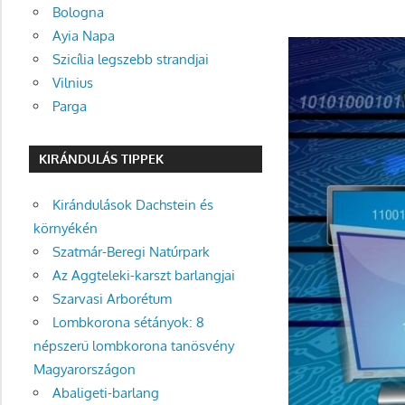
Bologna
Ayia Napa
Szicília legszebb strandjai
Vilnius
Parga
KIRÁNDULÁS TIPPEK
Kirándulások Dachstein és
környékén
Szatmár-Beregi Natúrpark
Az Aggteleki-karszt barlangjai
Szarvasi Arborétum
Lombkorona sétányok: 8
népszerű lombkorona tanösvény
Magyarországon
Abaligeti-barlang