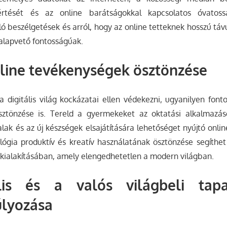
értését és az online barátságokkal kapcsolatos óvatossá
ó beszélgetések és arról, hogy az online tetteknek hosszú tá
 alapvető fontosságúak.
nline tevékenységek ösztönzése
 digitális világ kockázatai ellen védekezni, ugyanilyen fonto
ztönzése is. Tereld a gyermekeket az oktatási alkalmazáso
lak és az új készségek elsajátítására lehetőséget nyújtó onlin
ológia produktív és kreatív használatának ösztönzése segíthe
ás kialakításában, amely elengedhetetlen a modern világban.
lis és a valós világbeli tapa
úlyozása