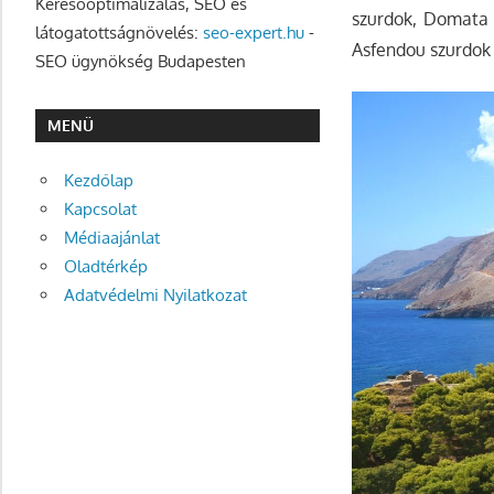
Keresőoptimalizálás, SEO és
szurdok, Domata s
látogatottságnövelés:
seo-expert.hu
-
Asfendou szurdok é
SEO ügynökség Budapesten
MENÜ
Kezdőlap
Kapcsolat
Médiaajánlat
Oladtérkép
Adatvédelmi Nyilatkozat