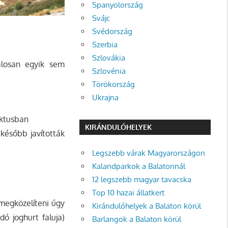
Spanyolország
Svájc
Svédország
Szerbia
Szlovákia
alosan egyik sem
Szlovénia
Törökország
Ukrajna
ektusban
KIRÁNDULÓHELYEK
 később javították
Legszebb várak Magyarországon
Kalandparkok a Balatonnál
12 legszebb magyar tavacska
Top 10 hazai állatkert
 megközelíteni úgy
Kirándulóhelyek a Balaton körül
dó joghurt faluja)
Barlangok a Balaton körül