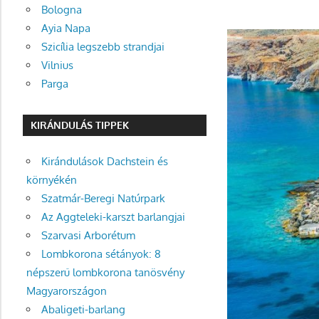
Bologna
Ayia Napa
Szicília legszebb strandjai
Vilnius
Parga
KIRÁNDULÁS TIPPEK
Kirándulások Dachstein és
környékén
Szatmár-Beregi Natúrpark
Az Aggteleki-karszt barlangjai
Szarvasi Arborétum
Lombkorona sétányok: 8
népszerű lombkorona tanösvény
Magyarországon
Abaligeti-barlang