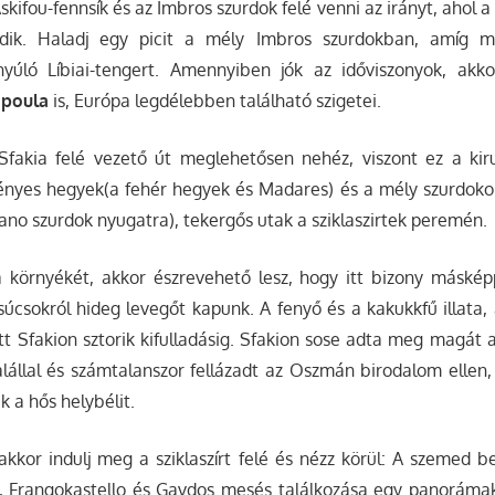
skifou-fennsík és az Imbros szurdok felé venni az irányt, ahol a
ődik. Haladj egy picit a mély Imbros szurdokban, amíg
nyúló Líbiai-tengert. Amennyiben jók az időviszonyok, akko
poula
is, Európa legdélebben található szigetei.
Sfakia felé vezető út meglehetősen nehéz, viszont ez a ki
ényes hegyek(a fehér hegyek és Madares) és a mély szurdoko
iano szurdok nyugatra), tekergős utak a sziklaszirtek peremén.
 környékét, akkor észrevehető lesz, hogy itt bizony másképp
csokról hideg levegőt kapunk. A fenyő és a kakukkfű illata,
tt Sfakion sztorik kifulladásig. Sfakion sose adta meg magát
lállal és számtalanszor fellázadt az Oszmán birodalom ellen, 
ik a hős helybélit.
akkor indulj meg a sziklaszírt felé és nézz körül: A szemed b
o, Frangokastello és Gavdos mesés találkozása egy panorám