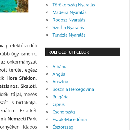
Törökország Nyaralás
Madeira Nyaralás
Rodosz Nyaralás
Szicília Nyaralás
Tunézia Nyaralás
ia prefektúra déli
KÜLFÖLDI UTI CÉLOK
nkább úgy ismerik,
z az önkormányzat
Albánia
kott terület egész
Anglia
zik
Hora Sfakion
,
Ausztria
atsianos
,
Skaloti
,
Bosznia Hercegovina
déki tájjal, mesés
Bulgária
ét is birtokolja,
Ciprus
sználom. Ez a két
Csehország
ok Nemzeti Park
Észak-Macedónia
környéken: Klados
Észtország