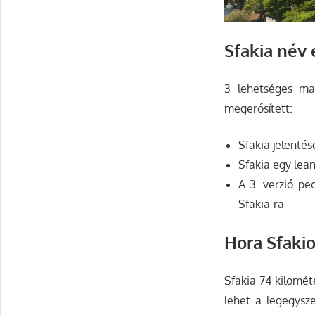
Sfakia név
3 lehetséges ma
megerősített:
Sfakia jelentés
Sfakia egy lean
A 3. verzió pe
Sfakia-ra
Hora Sfaki
Sfakia 74 kilomét
lehet a legegys