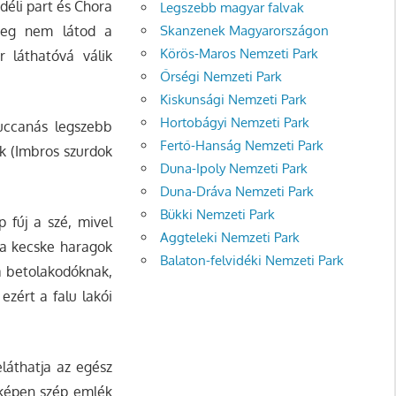
 déli part és Chora
Legszebb magyar falvak
Skanzenek Magyarországon
 meg nem látod a
Körös-Maros Nemzeti Park
r láthatóvá válik
Őrségi Nemzeti Park
Kiskunsági Nemzeti Park
Hortobágyi Nemzeti Park
ruccanás legszebb
Fertő-Hanság Nemzeti Park
k (Imbros szurdok
Duna-Ipoly Nemzeti Park
Duna-Dráva Nemzeti Park
Bükki Nemzeti Park
 fúj a szé, mivel
Aggteleki Nemzeti Park
 a kecske haragok
Balaton-felvidéki Nemzeti Park
 a betolakodóknak,
ezért a falu lakói
eláthatja az egész
aképen szép emlék