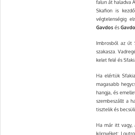
falun át haladva A
Skafion is kezd
végtelenségig el
Gavdos
és
Gavdo
Imbrosból az út 
szakasza. Vadreg
kelet felé és Sfak
Ha elértük Sfakia
magasabb hegycsú
hangja, és emelle
szembeszállt a ha
tisztelik és becsül
Ha már itt vagy, 
környéket: Loutr