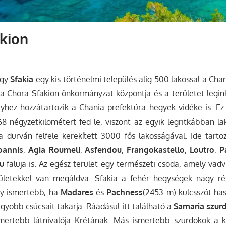
kion
gy
Sfakia
egy kis történelmi település alig 500 lakossal a Chan
u a Chora Sfakion önkormányzat központja és a területet legi
lyhez hozzátartozik a Chania prefektúra hegyek vidéke is. E
8 négyzetkilométert fed le, viszont az egyik legritkábban la
 durván felfele kerekített 3000 fős lakosságával.
Ide tarto
oannis
,
Agia Roumeli
,
Asfendou
,
Frangokastello
,
Loutro
,
P
ou
faluja is. Az egész terület egy természeti csoda, amely vadvi
rületekkel van megáldva. Sfakia a fehér hegységek nagy rész
gy ismertebb, ha
Madares
és
Pachness
(2453 m) kulcsszót ha
agyobb csúcsait takarja. Ráadásul itt található a
Samaria
szurd
ismertebb látnivalója Krétának. Más ismertebb szurdokok a 