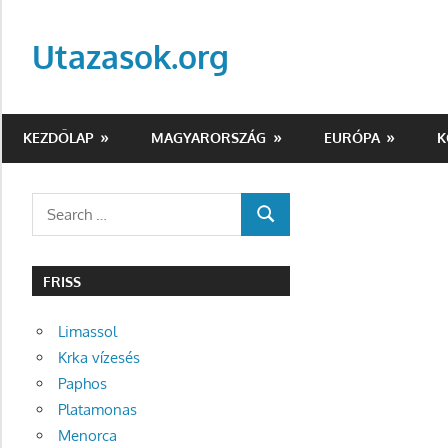
Skip
to
Utazasok.org
content
KEZDŐLAP
MAGYARORSZÁG
EURÓPA
K
Search
SEARCH
for:
FRISS
Limassol
Krka vízesés
Paphos
Platamonas
Menorca