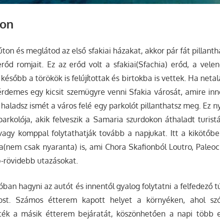
ion
úton és meglátod az első sfakiai házakat, akkor pár fát pillant
rőd romjait. Ez az erőd volt a sfakiai(Sfachia) erőd, a vele
 később a törökök is felújítottak és birtokba is vettek. Ha net
rdemes egy kicsit szemügyre venni Sfakia városát, amire inn
y haladsz ismét a város felé egy parkolót pillanthatsz meg. Ez 
parkolója, akik felveszik a Samaria szurdokon áthaladt turis
vagy komppal folytathatják tovább a napjukat. Itt a kikötőbe
a(nem csak nyaranta) is, ami Chora Skafionból Loutro, Paleo
b-rövidebb utazásokat.
ban hagyni az autót és innentől gyalog folytatni a felfedező t
rost. Számos étterem kapott helyet a környéken, ahol sz
tték a másik étterem bejáratát, köszönhetően a napi több e