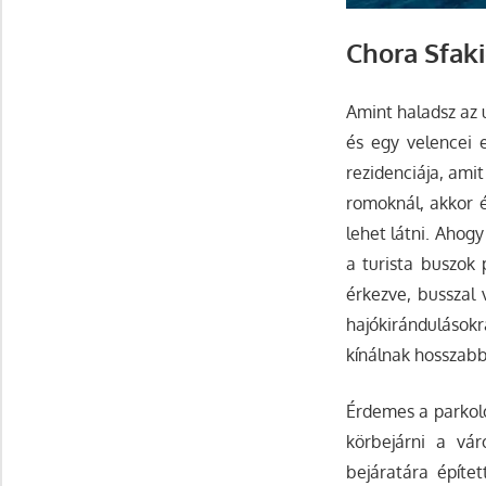
Chora Sfak
Amint haladsz az 
és egy velencei e
rezidenciája, amit
romoknál, akkor é
lehet látni. Ahog
a turista buszok 
érkezve, busszal 
hajókirándulásokr
kínálnak hosszab
Érdemes a parkoló
körbejárni a vá
bejáratára építe