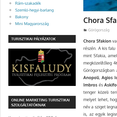
Rám-szakadék
Szemlő-hegyi-barlang
Bakony
Chora Sfa
Mini Magyarország
Utazasok.org
Görögország
TURISZTIKAI PÁLYÁZATOK
Chora Sfakion
va
részén. A kis fal
mint Sfakia, ame
megközelítőleg 46
Görögországban a
Anopoli
,
Agios I
Imbros
és
Askif
tenger közeli te
melyet lehet, ho
ONLINE MARKETING TURISZTIKAI
SZOLGÁLTATÓKNAK
név a sziget legn
is, az egyik leg