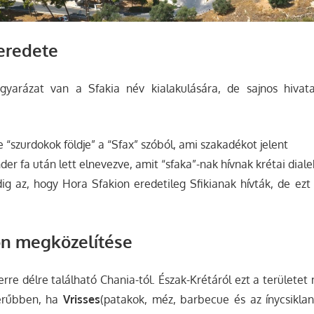
 eredete
gyarázat van a Sfakia név kialakulására, de sajnos hivat
e “szurdokok földje” a “Sfax” szóból, ami szakadékot jelent
der fa után lett elnevezve, amit “sfaka”-nak hívnak krétai dial
dig az, hogy Hora Sfakion eredetileg Sfikianak hívták, de ezt
on megközelítése
erre délre található Chania-tól. Észak-Krétáról ezt a területet
zerűbben, ha
Vrisses
(patakok, méz, barbecue és az ínycsiklan