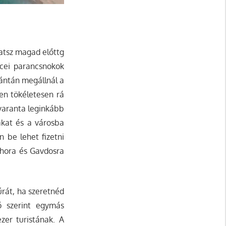
hatsz magad előttg
ncei parancsnokok
alántán megállnál a
en tökéletesen rá
nyaranta leginkább
tákat és a városba
n be lehet fizetni
chora és Gavdosra
úrát, ha szeretnéd
ó szerint egymás
zer turistának. A