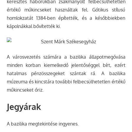
keresztes háborúkban zsákmányolt felbecsülhetetlen
értékű műkincseket használtak fel. Gótikus stílusú
homlokzatát 1384-ben építették, és a későbbiekben
kápolnákkal bővítették ki.
A városvezetés számára a bazilika állapotmegóvása
minden korban kiemelkedő jelentőséggel bírt, ezért
hatalmas pénzösszegeket szántak rá. A bazilika
múzeuma és kincstára további felbecsülhetetlen értékű
műkincseket őriz.
Jegyárak
A bazilika megtekintése ingyenes.