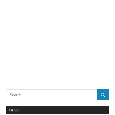
Search
SEARCH
for:
FRISS