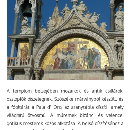
A templom belsejében mozaikok és antik csillárok,
oszlopfők díszelegnek. Szószéke márványból készült, és
a főoltárát a Pala d’ Oro, az aranytábla díszíti, amely
világhírű ötvösmű. A műremek bizánci és velencei
gótikus mesterek közös alkotása. A belső díszítéséhez a