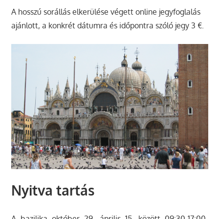
A hosszú sorállás elkerülése végett online jegyfoglalás
ajánlott, a konkrét dátumra és időpontra szóló jegy 3 €.
Nyitva tartás
A bazilika október 29- április 15. között 09:30-17:00,