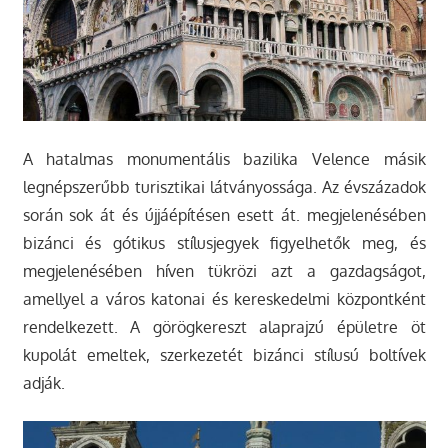
A hatalmas monumentális bazilika Velence másik
legnépszerűbb turisztikai látványossága. Az évszázadok
során sok át és újjáépítésen esett át. megjelenésében
bizánci és gótikus stílusjegyek figyelhetők meg, és
megjelenésében híven tükrözi azt a gazdagságot,
amellyel a város katonai és kereskedelmi központként
rendelkezett. A görögkereszt alaprajzú épületre öt
kupolát emeltek, szerkezetét bizánci stílusú boltívek
adják.