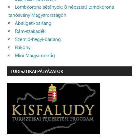
Lombkorona sétányok: 8 népszerű lombkorona
tanösvény Magyarországon
Abaligeti-barlang
Rám-szakadék
Szemlő-hegyi-barlang
Bakony
Mini Magyarország
TURISZTIKAI PÁLYÁZATOK