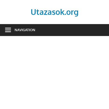
Skip
to
Utazasok.org
content
NAVIGATION