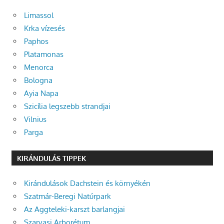
Limassol
Krka vízesés
Paphos
Platamonas
Menorca
Bologna
Ayia Napa
Szicília legszebb strandjai
Vilnius
Parga
KIRÁNDULÁS TIPPEK
Kirándulások Dachstein és környékén
Szatmár-Beregi Natúrpark
Az Aggteleki-karszt barlangjai
Szarvasi Arborétum