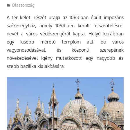
Utazasok.org
Olaszország
A tér keleti részét uralja az 1063-ban épült impozáns
székesegyház, amely 1094-ben került felszentelésre,
nevét a város védőszentjéről kapta. Helyé korábban
egy kisebb méretű templom állt, de város
vagyonosodásával, és központi szerepének
növekedésével igény mutatkozott egy nagyobb és
szebb bazilika kialakítására.