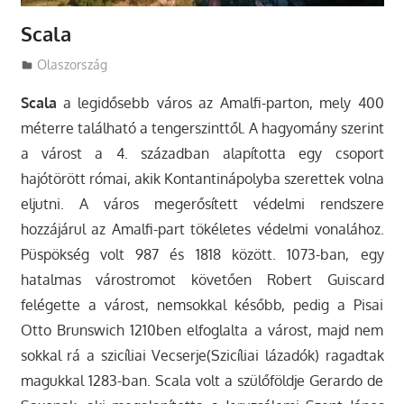
Scala
Utazasok.org
Olaszország
Scala
a legidősebb város az Amalfi-parton, mely 400
méterre található a tengerszinttől. A hagyomány szerint
a várost a 4. században alapította egy csoport
hajótörött római, akik Kontantinápolyba szerettek volna
eljutni. A város megerősített védelmi rendszere
hozzájárul az Amalfi-part tökéletes védelmi vonalához.
Püspökség volt 987 és 1818 között. 1073-ban, egy
hatalmas várostromot követően Robert Guiscard
felégette a várost, nemsokkal később, pedig a Pisai
Otto Brunswich 1210ben elfoglalta a várost, majd nem
sokkal rá a szicíliai Vecserje(Szicíliai lázadók) ragadtak
magukkal 1283-ban. Scala volt a szülőföldje Gerardo de