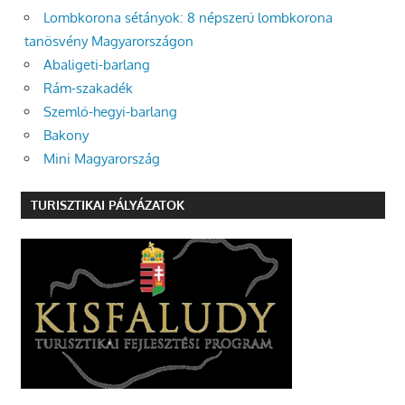
Lombkorona sétányok: 8 népszerű lombkorona
tanösvény Magyarországon
Abaligeti-barlang
Rám-szakadék
Szemlő-hegyi-barlang
Bakony
Mini Magyarország
TURISZTIKAI PÁLYÁZATOK