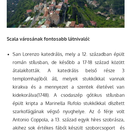
Scala városának fontosabb látnivalói:
San Lorenzo katedrális, mely a 12. században épült
román stílusban, de később a 17-18 század között
átalakították. A katedrális belső része 3
templomhajóból áll, melyek stukkókkal vannak
kirakva és a mennyezet a szentek életével van
kidekorálva(1748). A csodaszép gótikus stílusban
épült kripta a Marinella Rufolo stukkókkal díszített
szarkofágjának végső nyughelye. Az ő férje volt
Antonio Coppola, a 13. század egyik híres szobrásza,
akihez sok értékes fából készült szoborcsoport és