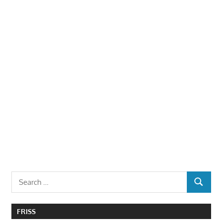
Search
SEARCH
for:
FRISS