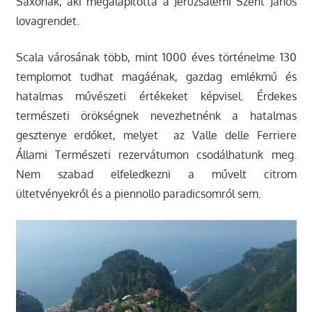
Saxonak, aki megalapította a Jeruzsálemi Szent János
lovagrendet.
Scala városának több, mint 1000 éves történelme 130
templomot tudhat magáénak, gazdag emlékmű és
hatalmas művészeti értékeket képvisel. Érdekes
természeti örökségnek nevezhetnénk a hatalmas
gesztenye erdőket, melyet az Valle delle Ferriere
Állami Természeti rezervátumon csodálhatunk meg.
Nem szabad elfeledkezni a művelt citrom
ültetvényekről és a piennollo paradicsomról sem.