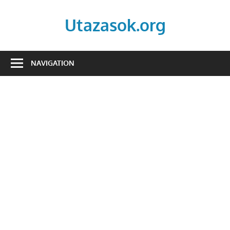
Skip
to
Utazasok.org
content
NAVIGATION