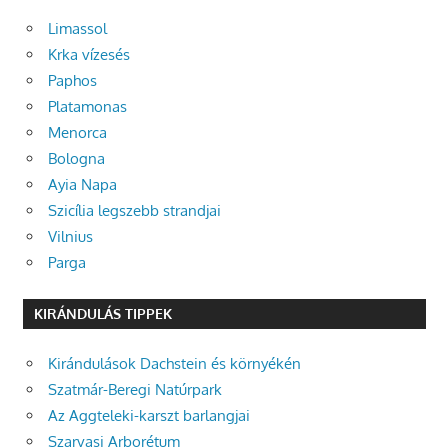
Limassol
Krka vízesés
Paphos
Platamonas
Menorca
Bologna
Ayia Napa
Szicília legszebb strandjai
Vilnius
Parga
KIRÁNDULÁS TIPPEK
Kirándulások Dachstein és környékén
Szatmár-Beregi Natúrpark
Az Aggteleki-karszt barlangjai
Szarvasi Arborétum