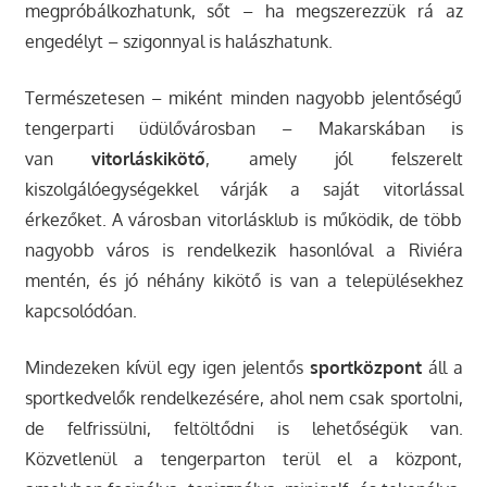
megpróbálkozhatunk, sőt – ha megszerezzük rá az
engedélyt – szigonnyal is halászhatunk.
Természetesen – miként minden nagyobb jelentőségű
tengerparti üdülővárosban – Makarskában is
van
vitorláskikötő
, amely jól felszerelt
kiszolgálóegységekkel várják a saját vitorlással
érkezőket. A városban vitorlásklub is működik, de több
nagyobb város is rendelkezik hasonlóval a Riviéra
mentén, és jó néhány kikötő is van a településekhez
kapcsolódóan.
Mindezeken kívül egy igen jelentős
sportközpont
áll a
sportkedvelők rendelkezésére, ahol nem csak sportolni,
de felfrissülni, feltöltődni is lehetőségük van.
Közvetlenül a tengerparton terül el a központ,