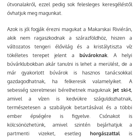
útvonalakról, ezzel pedig sok felesleges keresgéléstől
óvhatjuk meg magunkat.
Azok is jól fogják érezni magukat a Makarskai Riviérán,
akik nem ragaszkodnak a szárazföldhöz, hiszen a
változatos tengeri élővilág és a kristálytiszta víz
tökéletes terepet jelent a
búvároknak
. A helyi
búvárklubokban akár tanulni is lehet a merülést, de a
már gyakorlott búvárok is hasznos tanácsokkal
gazdagodhatnak, ha felkeresik valamelyiket. A
sebesség szerelmesei bérelhetnek maguknak
jet ski-t
,
amivel a vízen is kedvükre száguldozhatnak,
természetesen a szabályok betartásával és a többi
ember épségére is figyelve. Csónakot is
kölcsönözhetünk, amivel szintén bejárhatjuk a
partmenti vizeket, esetleg
horgászattal
is