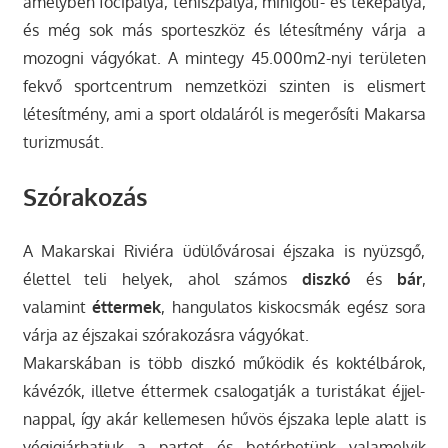
amelyben focipálya, teniszpálya, minigolf- és tekepálya,
és még sok más sporteszköz és létesítmény várja a
mozogni vágyókat. A mintegy 45.000m2-nyi területen
fekvő sportcentrum nemzetközi szinten is elismert
létesítmény, ami a sport oldaláról is megerősíti Makarsa
turizmusát.
Szórakozás
A Makarskai Riviéra üdülővárosai éjszaka is nyüzsgő,
élettel teli helyek, ahol számos
diszkó
és
bár
,
valamint
éttermek
, hangulatos kiskocsmák egész sora
várja az éjszakai szórakozásra vágyókat.
Makarskában is több diszkó működik és koktélbárok,
kávézók, illetve éttermek csalogatják a turistákat éjjel-
nappal, így akár kellemesen hűvös éjszaka leple alatt is
végigjárhatjuk a partot és betérhetünk valamelyik