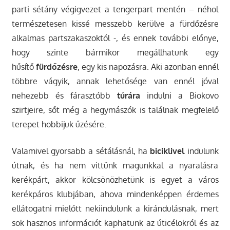
parti sétány végigvezet a tengerpart mentén – néhol
természetesen kissé messzebb kerülve a fürdőzésre
alkalmas partszakaszoktól -, és ennek további előnye,
hogy szinte bármikor megállhatunk egy
hűsítő
fürdőzésre
, egy kis napozásra. Aki azonban ennél
többre vágyik, annak lehetősége van ennél jóval
nehezebb és fárasztóbb
túrára
indulni a Biokovo
szirtjeire, sőt még a hegymászók is találnak megfelelő
terepet hobbijuk űzésére.
Valamivel gyorsabb a sétálásnál, ha
biciklivel
indulunk
útnak, és ha nem vittünk magunkkal a nyaralásra
kerékpárt, akkor kölcsönözhetünk is egyet a város
kerékpáros klubjában, ahova mindenképpen érdemes
ellátogatni mielőtt nekiindulunk a kirándulásnak, mert
sok hasznos információt kaphatunk az úticélokról és az