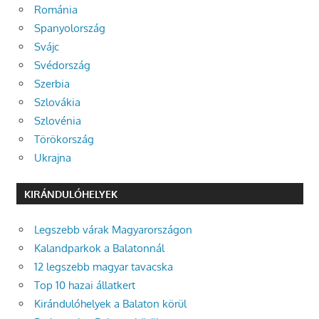
Románia
Spanyolország
Svájc
Svédország
Szerbia
Szlovákia
Szlovénia
Törökország
Ukrajna
KIRÁNDULÓHELYEK
Legszebb várak Magyarországon
Kalandparkok a Balatonnál
12 legszebb magyar tavacska
Top 10 hazai állatkert
Kirándulóhelyek a Balaton körül