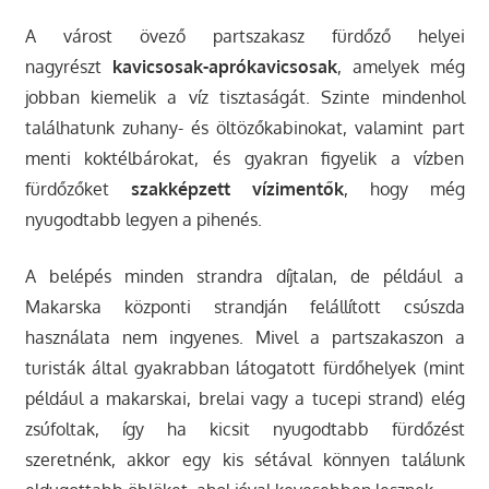
A várost övező partszakasz fürdőző helyei
nagyrészt
kavicsosak-aprókavicsosak
, amelyek még
jobban kiemelik a víz tisztaságát. Szinte mindenhol
találhatunk zuhany- és öltözőkabinokat, valamint part
menti koktélbárokat, és gyakran figyelik a vízben
fürdőzőket
szakképzett vízimentők
, hogy még
nyugodtabb legyen a pihenés.
A belépés minden strandra díjtalan, de például a
Makarska központi strandján felállított csúszda
használata nem ingyenes. Mivel a partszakaszon a
turisták által gyakrabban látogatott fürdőhelyek (mint
például a makarskai, brelai vagy a tucepi strand) elég
zsúfoltak, így ha kicsit nyugodtabb fürdőzést
szeretnénk, akkor egy kis sétával könnyen találunk