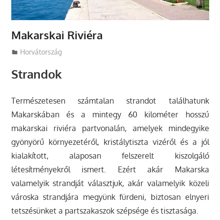
Makarskai Riviéra
Utazasok.org
Horvátország
Strandok
Természetesen számtalan strandot találhatunk
Makarskában és a mintegy 60 kilométer hosszú
makarskai riviéra partvonalán, amelyek mindegyike
gyönyörű környezetéről, kristálytiszta vizéről és a jól
kialakított, alaposan felszerelt kiszolgáló
létesítményekről ismert.
Ezért akár Makarska
valamelyik strandját választjuk, akár valamelyik közeli
városka strandjára megyünk fürdeni, biztosan elnyeri
tetszésünket a partszakaszok szépsége és tisztasága.