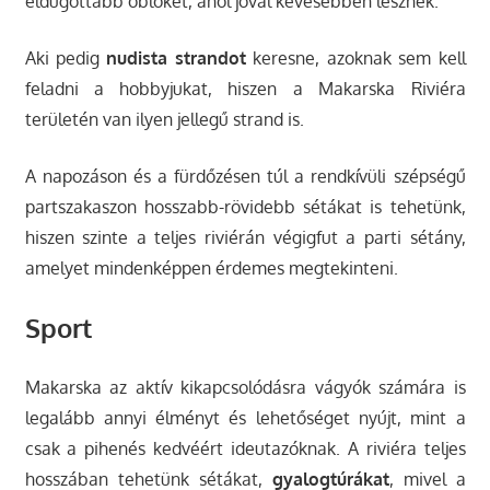
eldugottabb öblöket, ahol jóval kevesebben lesznek.
Aki pedig
nudista strandot
keresne, azoknak sem kell
feladni a hobbyjukat, hiszen a Makarska Riviéra
területén van ilyen jellegű strand is.
A napozáson és a fürdőzésen túl a rendkívüli szépségű
partszakaszon hosszabb-rövidebb sétákat is tehetünk,
hiszen szinte a teljes riviérán végigfut a parti sétány,
amelyet mindenképpen érdemes megtekinteni.
Sport
Makarska az aktív kikapcsolódásra vágyók számára is
legalább annyi élményt és lehetőséget nyújt, mint a
csak a pihenés kedvéért ideutazóknak. A riviéra teljes
hosszában tehetünk sétákat,
gyalogtúrákat
, mivel a