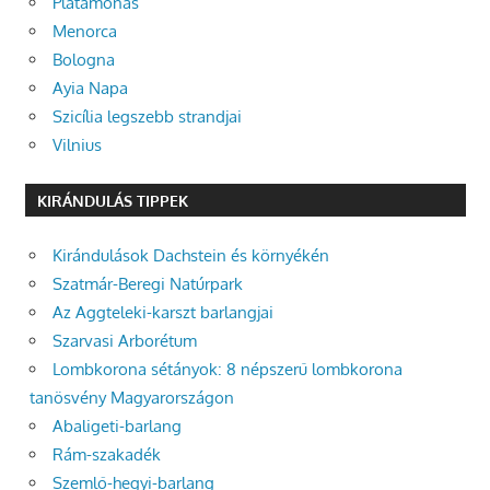
Platamonas
Menorca
Bologna
Ayia Napa
Szicília legszebb strandjai
Vilnius
KIRÁNDULÁS TIPPEK
Kirándulások Dachstein és környékén
Szatmár-Beregi Natúrpark
Az Aggteleki-karszt barlangjai
Szarvasi Arborétum
Lombkorona sétányok: 8 népszerű lombkorona
tanösvény Magyarországon
Abaligeti-barlang
Rám-szakadék
Szemlő-hegyi-barlang