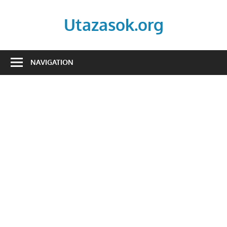
Skip
to
Utazasok.org
content
NAVIGATION