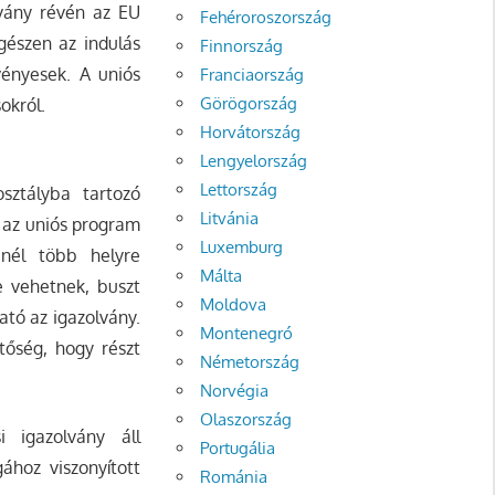
lvány révén az EU
Fehéroroszország
gészen az indulás
Finnország
vényesek. A uniós
Franciaország
Görögország
okról.
Horvátország
Lengyelország
Lettország
osztályba tartozó
Litvánia
a az uniós program
Luxemburg
nél több helyre
Málta
e vehetnek, buszt
Moldova
ató az igazolvány.
Montenegró
etőség, hogy részt
Németország
Norvégia
Olaszország
 igazolvány áll
Portugália
ához viszonyított
Románia