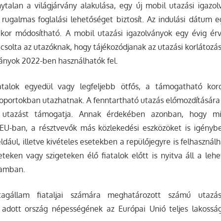
ytalan a világjárvány alakulása, egy új mobil utazási igazo
ugalmas foglalási lehetőséget biztosít. Az indulási dátum e
ikor módosítható. A mobil utazási igazolványok egy évig ér
ácsolta az utazóknak, hogy tájékozódjanak az utazási korlátozás
ványok 2022-ben használhatók fel.
iatalok egyedül vagy legfeljebb ötfős, a támogatható kor
csoportokban utazhatnak. A fenntartható utazás előmozdításár
 utazást támogatja. Annak érdekében azonban, hogy mi
 EU-ban, a résztvevők más közlekedési eszközöket is igényb
dául, illetve kivételes esetekben a repülőjegyre is felhasználh
leteken vagy szigeteken élő fiatalok előtt is nyitva áll a leh
ramban.
gállam fiataljai számára meghatározott számú utazási
 adott ország népességének az Európai Unió teljes lakosság