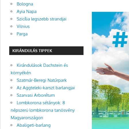
Bologna
Ayia Napa
Szicília legszebb strandjai
Vilnius
Parga
KIRÁNDULÁS TIPPEK
Kirándulások Dachstein és
környékén
Szatmár-Beregi Natúrpark
Az Aggteleki-karszt barlangjai
Szarvasi Arborétum
Lombkorona sétányok: 8
népszerű lombkorona tanösvény
Magyarországon
Abaligeti-barlang