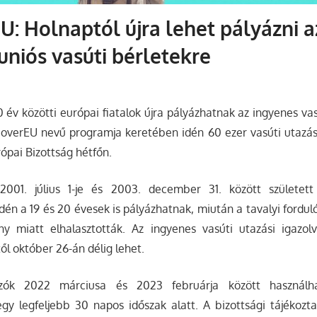
U: Holnaptól újra lehet pályázni a
uniós vasúti bérletekre
0 év közötti európai fiatalok újra pályázhatnak az ingyenes vas
overEU nevű programja keretében idén 60 ezer vasúti utazási
ópai Bizottság hétfőn.
001. július 1-je és 2003. december 31. között született 
Idén a 19 és 20 évesek is pályázhatnak, miután a tavalyi fordul
ny miatt elhalasztották. Az ingyenes vasúti utazási igazolv
ől október 26-án délig lehet.
zók 2022 márciusa és 2023 februárja között használhat
egy legfeljebb 30 napos időszak alatt. A bizottsági tájékozta