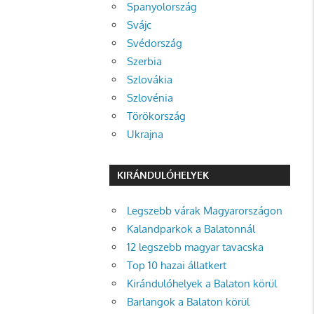
Spanyolország
Svájc
Svédország
Szerbia
Szlovákia
Szlovénia
Törökország
Ukrajna
KIRÁNDULÓHELYEK
Legszebb várak Magyarországon
Kalandparkok a Balatonnál
12 legszebb magyar tavacska
Top 10 hazai állatkert
Kirándulóhelyek a Balaton körül
Barlangok a Balaton körül