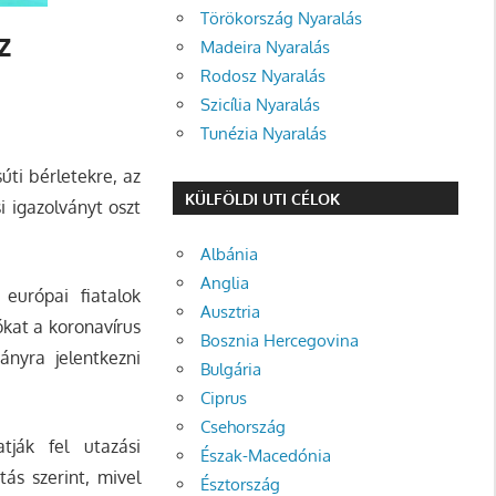
Törökország Nyaralás
z
Madeira Nyaralás
Rodosz Nyaralás
Szicília Nyaralás
Tunézia Nyaralás
úti bérletekre, az
KÜLFÖLDI UTI CÉLOK
 igazolványt oszt
Albánia
Anglia
európai fiatalok
Ausztria
ókat a koronavírus
Bosznia Hercegovina
ányra jelentkezni
Bulgária
Ciprus
Csehország
ják fel utazási
Észak-Macedónia
tás szerint, mivel
Észtország