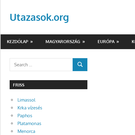
Skip
to
Utazasok.org
content
KEZDŐLAP
MAGYARORSZÁG
EURÓPA
K
Search
SEARCH
for:
FRISS
Limassol
Krka vízesés
Paphos
Platamonas
Menorca