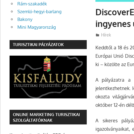
Rám-szakadék
DiscoverE
Szemlő-hegyi-barlang
Bakony
ingyenes 
Mini Magyarország
Utazasok.org
Hírek
TURISZTIKAI PÁLYÁZATOK
Keddtől a 18 és 2
Európai Unió Disc
ki
– közölte az Eur
A pályázatra a 2
jelentkezhetnek. 
okozta világjárvá
október 12-én délt
ONLINE MARKETING TURISZTIKAI
SZOLGÁLTATÓKNAK
A sikeres pályá
igazolványaikat, 