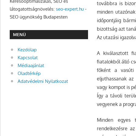
Keresőoptimalizálás, SEO és
továbbra is bizon
látogatottságnövelés:
seo-expert.hu
-
minden utazónak r
SEO ügynökség Budapesten
időpontjáig bárm
bizottság azt tan
MENÜ
Az utazási igazol
Kezdőlap
A kiválasztott f
Kapcsolat
fiatalokból álló 
Médiaajánlat
főként a vasúti
Oladtérkép
eljuthassanak az
Adatvédelmi Nyilatkozat
vagy kompot is pél
Így a távoli terü
vegyenek a prog
Minden egyes ta
rendelkezésre az