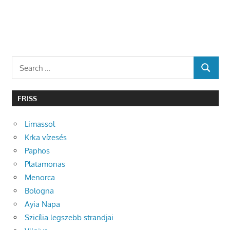
Search
SEARCH
for:
FRISS
Limassol
Krka vízesés
Paphos
Platamonas
Menorca
Bologna
Ayia Napa
Szicília legszebb strandjai