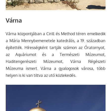
Várna
Várna központjában a Cirill és Method téren emelkedik
a Mária Mennybemenetele katedrális, a 19. században
építették. Hírességként tartják számon az Óratornyot,
az Aquáriumot és a Természeti Múzeumot,
Haditengerészeti Múzeumot, Várna Régészeti
Múzeuma ismert. Várna a gyalogosok városa, több
helyen is ki van tiltva az utó közlekedés.