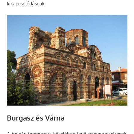
kikapcsolódásnak.
Burgasz és Várna
A bolgár tengerpart közelében levő nagyobb városok,