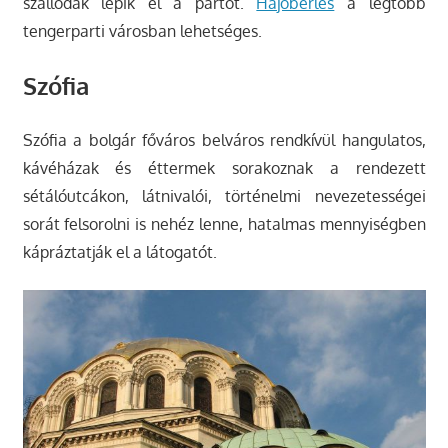
szállodák lepik el a partot.
Hajóbérlés
a legtöbb
tengerparti városban lehetséges.
Szófia
Szófia a bolgár főváros belváros rendkívül hangulatos,
kávéházak és éttermek sorakoznak a rendezett
sétálóutcákon, látnivalói, történelmi nevezetességei
sorát felsorolni is nehéz lenne, hatalmas mennyiségben
kápráztatják el a látogatót.