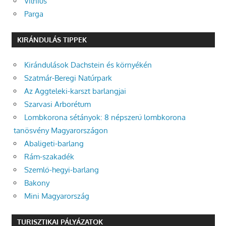
Vilnius
Parga
KIRÁNDULÁS TIPPEK
Kirándulások Dachstein és környékén
Szatmár-Beregi Natúrpark
Az Aggteleki-karszt barlangjai
Szarvasi Arborétum
Lombkorona sétányok: 8 népszerű lombkorona
tanösvény Magyarországon
Abaligeti-barlang
Rám-szakadék
Szemlő-hegyi-barlang
Bakony
Mini Magyarország
TURISZTIKAI PÁLYÁZATOK