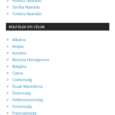
Rodosz Nyaralás
Szicília Nyaralás
Tunézia Nyaralás
KÜLFÖLDI UTI CÉLOK
Albánia
Anglia
Ausztria
Bosznia Hercegovina
Bulgária
Ciprus
Csehország
Észak-Macedónia
Észtország
Fehéroroszország
Finnország
Franciaország