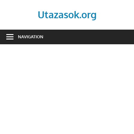
Skip
to
Utazasok.org
content
NAVIGATION