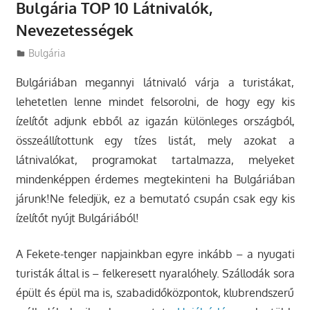
Bulgária TOP 10 Látnivalók,
Nevezetességek
Utazasok.org
Bulgária
Bulgáriában megannyi látnivaló várja a turistákat,
lehetetlen lenne mindet felsorolni, de hogy egy kis
ízelítőt adjunk ebből az igazán különleges országból,
összeállítottunk egy tízes listát, mely azokat a
látnivalókat, programokat tartalmazza, melyeket
mindenképpen érdemes megtekinteni ha Bulgáriában
járunk!Ne feledjük, ez a bemutató csupán csak egy kis
ízelítőt nyújt Bulgáriából!
A Fekete-tenger napjainkban egyre inkább – a nyugati
turisták által is – felkeresett nyaralóhely. Szállodák sora
épült és épül ma is, szabadidőközpontok, klubrendszerű