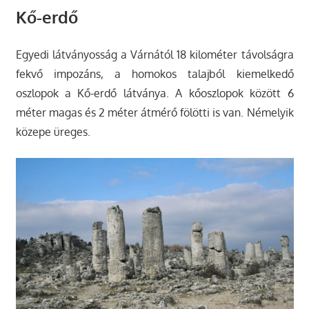
Kő-erdő
Egyedi látványosság a Várnától 18 kilométer távolságra
fekvő impozáns, a homokos talajból kiemelkedő
oszlopok a Kő-erdő látványa. A kőoszlopok között 6
méter magas és 2 méter átmérő fölötti is van. Némelyik
közepe üreges.