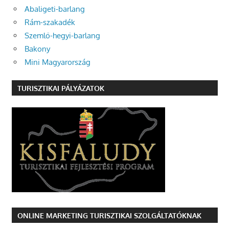
Abaligeti-barlang
Rám-szakadék
Szemlő-hegyi-barlang
Bakony
Mini Magyarország
TURISZTIKAI PÁLYÁZATOK
ONLINE MARKETING TURISZTIKAI SZOLGÁLTATÓKNAK