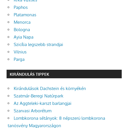
Paphos
Platamonas
Menorca
Bologna
Ayia Napa
Szicília legszebb strandjai
Vilnius
Parga
KIRÁNDULÁS TIPPEK
Kirándulások Dachstein és környékén
Szatmár-Beregi Natúrpark
Az Aggteleki-karszt barlangjai
Szarvasi Arborétum
Lombkorona sétányok: 8 népszerű lombkorona
tanösvény Magyarországon