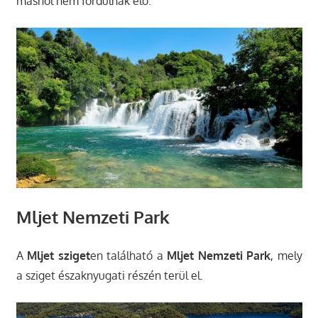
máshol nem fordulnak elő.
Mljet Nemzeti Park
A
Mljet sziget
en található a
Mljet Nemzeti Park
, mely
a sziget északnyugati részén terül el.