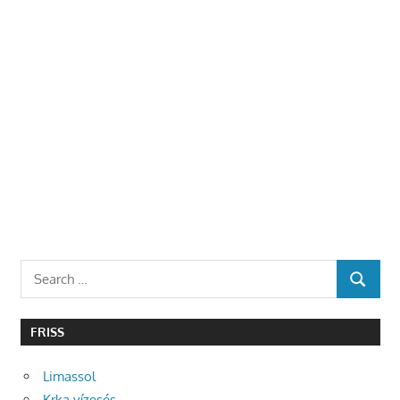
Search
SEARCH
for:
FRISS
Limassol
Krka vízesés