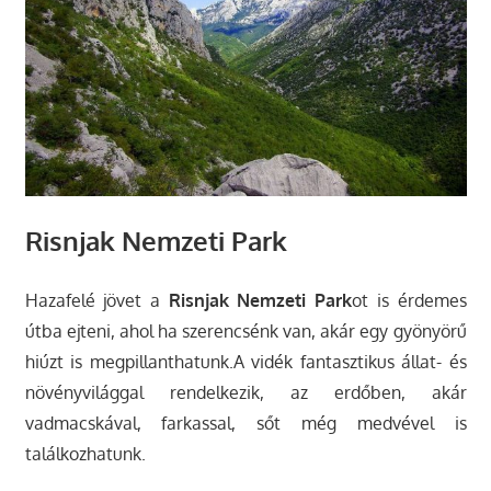
Risnjak Nemzeti Park
Hazafelé jövet a
Risnjak Nemzeti Park
ot is érdemes
útba ejteni, ahol ha szerencsénk van, akár egy gyönyörű
hiúzt is megpillanthatunk.A vidék fantasztikus állat- és
növényvilággal rendelkezik, az erdőben, akár
vadmacskával, farkassal, sőt még medvével is
találkozhatunk.