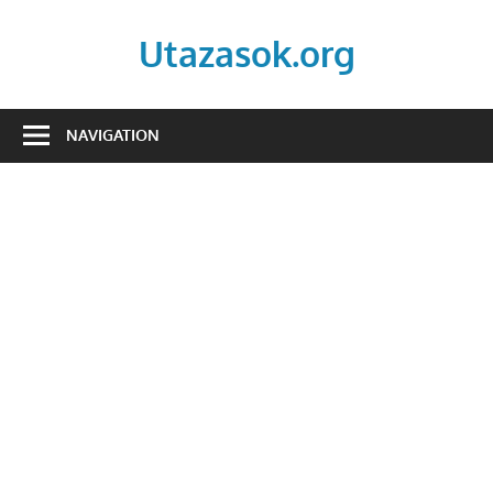
Skip
to
Utazasok.org
content
NAVIGATION