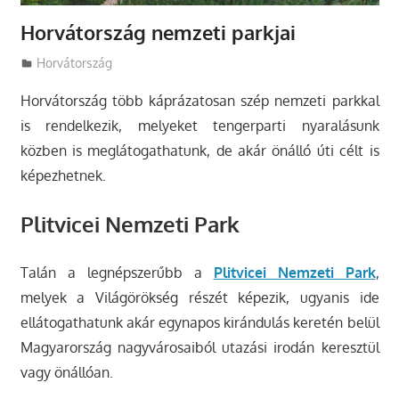
Horvátország nemzeti parkjai
Utazasok.org
Horvátország
Horvátország több káprázatosan szép nemzeti parkkal
is rendelkezik, melyeket tengerparti nyaralásunk
közben is meglátogathatunk, de akár önálló úti célt is
képezhetnek.
Plitvicei Nemzeti Park
Talán a legnépszerűbb a
Plitvicei Nemzeti Park
,
melyek a Világörökség részét képezik, ugyanis ide
ellátogathatunk akár egynapos kirándulás keretén belül
Magyarország nagyvárosaiból utazási irodán keresztül
vagy önállóan.