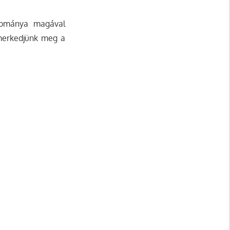
gyománya magával
smerkedjünk meg a