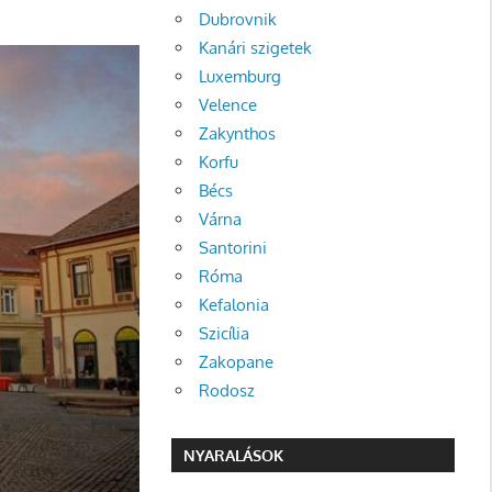
Dubrovnik
Kanári szigetek
Luxemburg
Velence
Zakynthos
Korfu
Bécs
Várna
Santorini
Róma
Kefalonia
Szicília
Zakopane
Rodosz
NYARALÁSOK