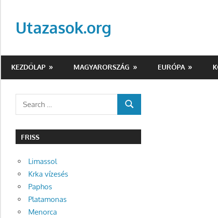
Skip
to
Utazasok.org
content
KEZDŐLAP
MAGYARORSZÁG
EURÓPA
K
Search
SEARCH
for:
FRISS
Limassol
Krka vízesés
Paphos
Platamonas
Menorca