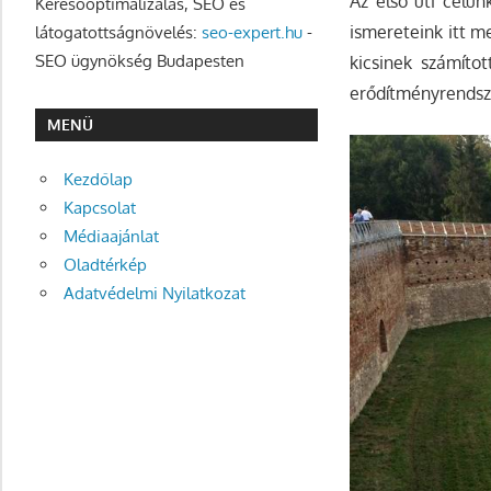
Az első úti célun
Keresőoptimalizálás, SEO és
ismereteink itt m
látogatottságnövelés:
seo-expert.hu
-
SEO ügynökség Budapesten
kicsinek számíto
erődítményrendszer
MENÜ
Kezdőlap
Kapcsolat
Médiaajánlat
Oladtérkép
Adatvédelmi Nyilatkozat