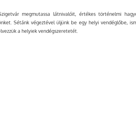
Szigetvár megmutassa látnivalóit, értékes történelmi ha
nket. Sétánk végeztével üljünk be egy helyi vendéglőbe, i
élvezzük a helyiek vendégszeretetét.