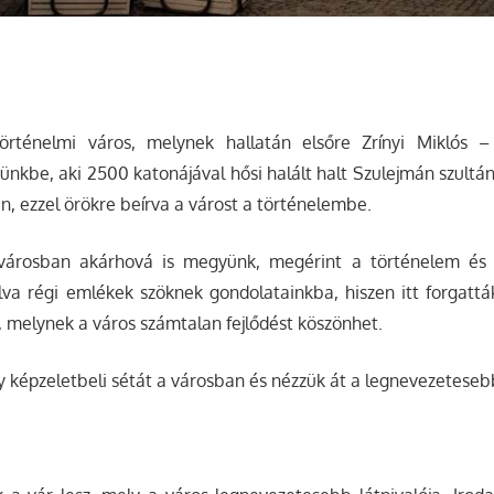
történelmi város, melynek hallatán elsőre Zrínyi Miklós 
zünkbe, aki 2500 katonájával hősi halált halt Szulejmán szultá
, ezzel örökre beírva a várost a történelembe.
svárosban akárhová is megyünk, megérint a történelem és 
lva régi emlékek szöknek gondolatainkba, hiszen itt forgatt
, melynek a város számtalan fejlődést köszönhet.
 képzeletbeli sétát a városban és nézzük át a legnevezetesebb