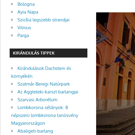
Bologna
Ayia Napa
Szicília legszebb strandjai
Vilnius
Parga
KIRÁNDULÁS TIPPEK
Kirándulások Dachstein és
környékén
Szatmár-Beregi Natúrpark
Az Aggteleki-karszt barlangjai
Szarvasi Arborétum
Lombkorona sétányok: 8
népszerű lombkorona tanösvény
Magyarországon
Abaligeti-barlang