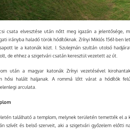
si csata elvesztése után nőtt meg igazán a jelentősége, mi
gati irányba haladó török hódítóknak. Zrínyi Miklós 1561-ben le
csapott le a katonák közt. I. Szulejmán szultán utolsó hadjár
olt, de ehhez a szigetvári csatán keresztül vezetett az út.
om után a magyar katonák Zrínyi vezetésével kirohanta
n hősi halált haljanak. A rommá lőtt várat a hódítók felú
elenlegi arculata.
mplom
ületén található a templom, melynek területén temették el a 
tán szívét és belső szerveit, aki a szigetvári győzelem előtti 