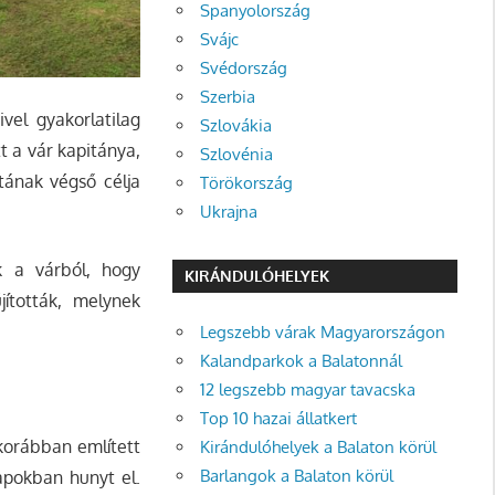
Spanyolország
Svájc
Svédország
Szerbia
vel gyakorlatilag
Szlovákia
tt a vár kapitánya,
Szlovénia
atának végső célja
Törökország
Ukrajna
k a várból, hogy
KIRÁNDULÓHELYEK
jították, melynek
Legszebb várak Magyarországon
Kalandparkok a Balatonnál
12 legszebb magyar tavacska
Top 10 hazai állatkert
korábban említett
Kirándulóhelyek a Balaton körül
Barlangok a Balaton körül
napokban hunyt el.