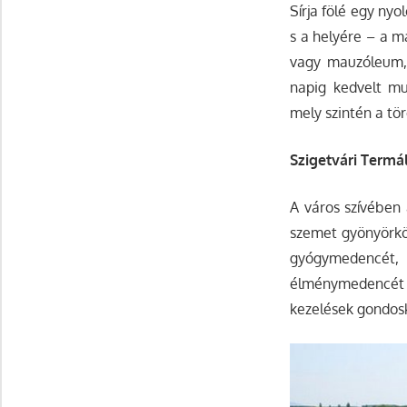
Sírja fölé egy ny
s a helyére – a ma
vagy mauzóleum, 
napig kedvelt mu
mely szintén a tör
Szigetvári Termá
A város szívében
szemet gyönyörköd
gyógymedencét,
élménymedencét é
kezelések gondos