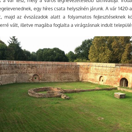
k a vár lesz, mely a város legnevezetesebb látnivalója. Irod
egelevenednek, egy híres csata helyszínén járunk. A vár 1420
tt, majd az évszázadok alatt a folyamatos fejlesztéseknek k
ré vált, illetve magába foglalta a virágzásnak indult település