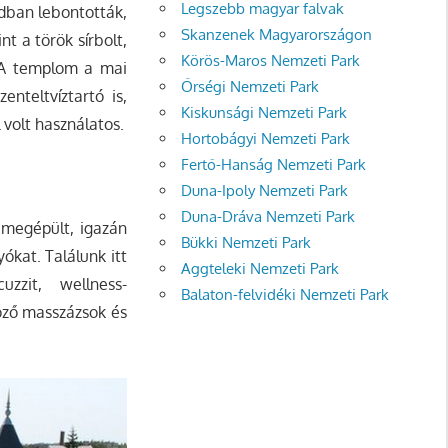
Legszebb magyar falvak
adban lebontották,
Skanzenek Magyarországon
t a török sírbolt,
Körös-Maros Nemzeti Park
. A templom a mai
Őrségi Nemzeti Park
nteltvíztartó is,
Kiskunsági Nemzeti Park
 volt használatos.
Hortobágyi Nemzeti Park
Fertő-Hanság Nemzeti Park
Duna-Ipoly Nemzeti Park
Duna-Dráva Nemzeti Park
 megépült, igazán
Bükki Nemzeti Park
ókat. Találunk itt
Aggteleki Nemzeti Park
zzit, wellness-
Balaton-felvidéki Nemzeti Park
öző masszázsok és