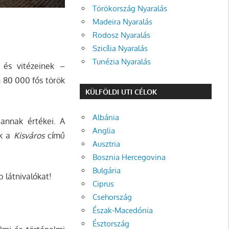
Törökország Nyaralás
Madeira Nyaralás
Rodosz Nyaralás
Szicília Nyaralás
Tunézia Nyaralás
– és vitézeinek –
n 80 000 fős török
KÜLFÖLDI UTI CÉLOK
Albánia
annak értékei. A
Anglia
ák a
Kisváros
című
Ausztria
Bosznia Hercegovina
Bulgária
 látnivalókat!
Ciprus
Csehország
Észak-Macedónia
Észtország