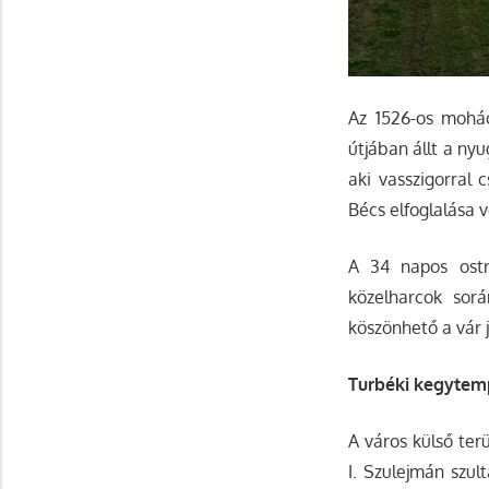
Az 1526-os mohác
útjában állt a nyu
aki vasszigorral 
Bécs elfoglalása v
A 34 napos ostr
közelharcok sorá
köszönhető a vár j
Turbéki kegyte
A város külső ter
I. Szulejmán szul