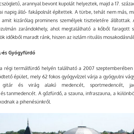
olcszögletű, arannyal bevont kupolát helyeztek, majd a 17. száz
i napig álló- fakápolnát építettek. A türbe, tehát nem más, min
amit kizárólag prominens személyek tiszteletére állítottak
zulmán zarándokhely, ahol megtalálható a kőből faragott sze
ök időkből maradt ránk, hiszen az iszlám rituális mosakodásnál
l-és Gyógyfürdő
 a régi termálfürdő helyén található a 2007 szeptemberében
tető épület, mely 62 fokos gyógyvízzel várja a gyógyulni vágy
 gitár és virág alakú medencét, sportmedencét, jacu
s tanmedencét. A gőzfürdő, a szauna, infraszauna, a különb
kodnak a pihenésünkről.