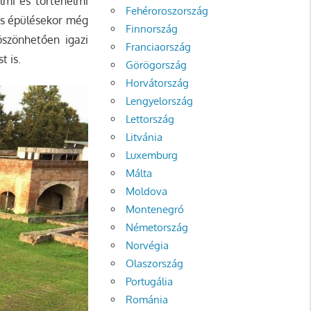
almi és történelmi
Fehéroroszország
-as épülésekor még
Finnország
öszönhetően igazi
Franciaország
t is.
Görögország
Horvátország
Lengyelország
Lettország
Litvánia
Luxemburg
Málta
Moldova
Montenegró
Németország
Norvégia
Olaszország
Portugália
Románia