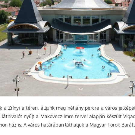
nk a Zrínyi a téren, álljunk meg néhány percre a város jelképé
látnivalót nyújt a Makovecz Imre tervei alapján készült Vigadó
mon ház is. A város határában láthatjuk a Magyar-Török Barátsá