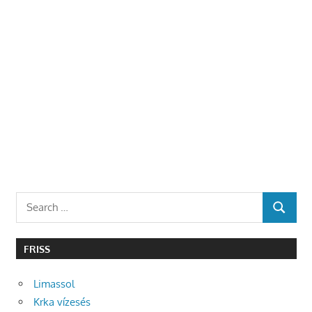
Search
SEARCH
for:
FRISS
Limassol
Krka vízesés