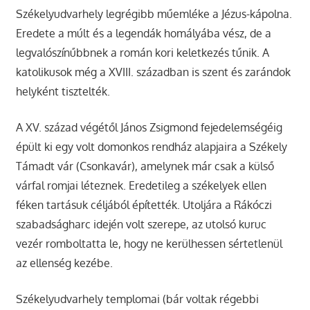
Székelyudvarhely legrégibb műemléke a Jézus-kápolna.
Eredete a múlt és a legendák homályába vész, de a
legvalószínűbbnek a román kori keletkezés tűnik. A
katolikusok még a XVIII. században is szent és zarándok
helyként tisztelték.
A XV. század végétől János Zsigmond fejedelemségéig
épült ki egy volt domonkos rendház alapjaira a Székely
Támadt vár (Csonkavár), amelynek már csak a külső
várfal romjai léteznek. Eredetileg a székelyek ellen
féken tartásuk céljából építették. Utoljára a Rákóczi
szabadságharc idején volt szerepe, az utolsó kuruc
vezér romboltatta le, hogy ne kerülhessen sértetlenül
az ellenség kezébe.
Székelyudvarhely templomai (bár voltak régebbi