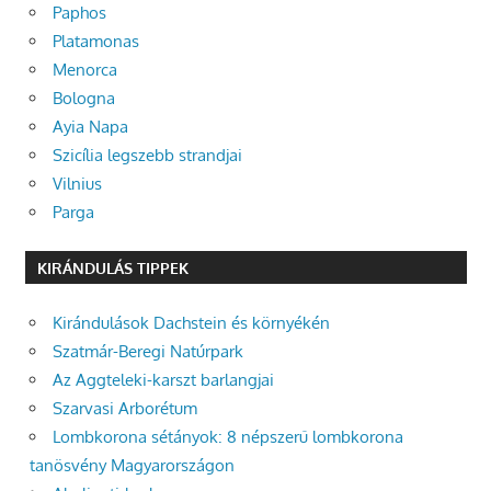
Paphos
Platamonas
Menorca
Bologna
Ayia Napa
Szicília legszebb strandjai
Vilnius
Parga
KIRÁNDULÁS TIPPEK
Kirándulások Dachstein és környékén
Szatmár-Beregi Natúrpark
Az Aggteleki-karszt barlangjai
Szarvasi Arborétum
Lombkorona sétányok: 8 népszerű lombkorona
tanösvény Magyarországon