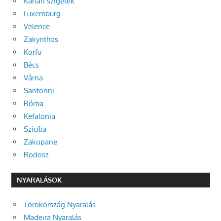
Kanári szigetek
Luxemburg
Velence
Zakynthos
Korfu
Bécs
Várna
Santorini
Róma
Kefalonia
Szicília
Zakopane
Rodosz
NYARALÁSOK
Törökország Nyaralás
Madeira Nyaralás