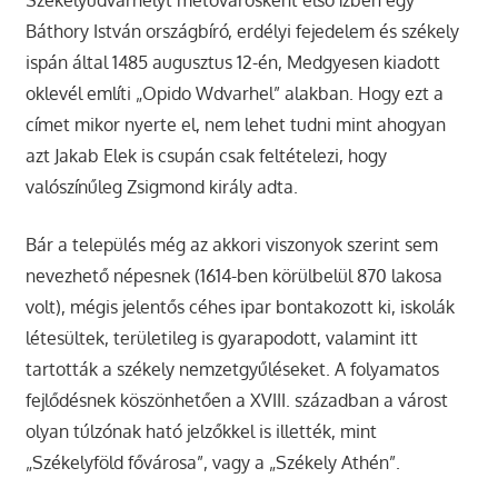
Báthory István országbíró, erdélyi fejedelem és székely
ispán által 1485 augusztus 12-én, Medgyesen kiadott
oklevél említi „Opido Wdvarhel” alakban. Hogy ezt a
címet mikor nyerte el, nem lehet tudni mint ahogyan
azt Jakab Elek is csupán csak feltételezi, hogy
valószínűleg Zsigmond király adta.
Bár a település még az akkori viszonyok szerint sem
nevezhető népesnek (1614-ben körülbelül 870 lakosa
volt), mégis jelentős céhes ipar bontakozott ki, iskolák
létesültek, területileg is gyarapodott, valamint itt
tartották a székely nemzetgyűléseket. A folyamatos
fejlődésnek köszönhetően a XVIII. században a várost
olyan túlzónak ható jelzőkkel is illették, mint
„Székelyföld fővárosa”, vagy a „Székely Athén”.