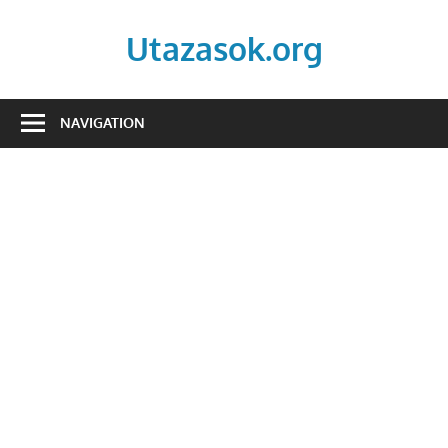
Skip
to
Utazasok.org
content
NAVIGATION