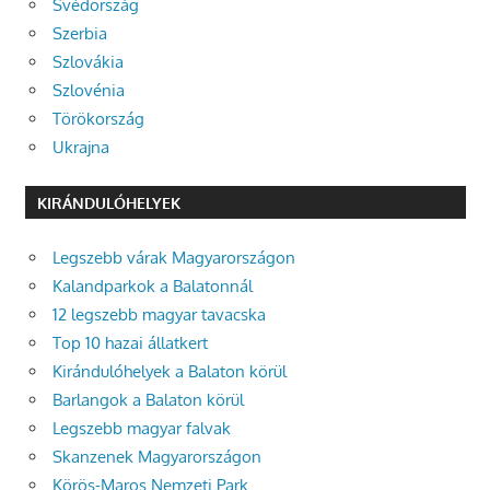
Svédország
Szerbia
Szlovákia
Szlovénia
Törökország
Ukrajna
KIRÁNDULÓHELYEK
Legszebb várak Magyarországon
Kalandparkok a Balatonnál
12 legszebb magyar tavacska
Top 10 hazai állatkert
Kirándulóhelyek a Balaton körül
Barlangok a Balaton körül
Legszebb magyar falvak
Skanzenek Magyarországon
Körös-Maros Nemzeti Park