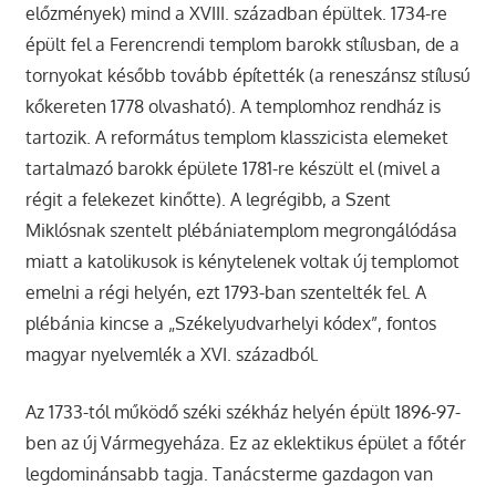
előzmények) mind a XVIII. században épültek. 1734-re
épült fel a Ferencrendi templom barokk stílusban, de a
tornyokat később tovább építették (a reneszánsz stílusú
kőkereten 1778 olvasható). A templomhoz rendház is
tartozik. A református templom klasszicista elemeket
tartalmazó barokk épülete 1781-re készült el (mivel a
régit a felekezet kinőtte). A legrégibb, a Szent
Miklósnak szentelt plébániatemplom megrongálódása
miatt a katolikusok is kénytelenek voltak új templomot
emelni a régi helyén, ezt 1793-ban szentelték fel. A
plébánia kincse a „Székelyudvarhelyi kódex”, fontos
magyar nyelvemlék a XVI. századból.
Az 1733-tól működő széki székház helyén épült 1896-97-
ben az új Vármegyeháza. Ez az eklektikus épület a főtér
legdominánsabb tagja. Tanácsterme gazdagon van