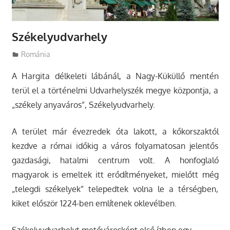
Székelyudvarhely
Utazasok.org
Románia
A Hargita délkeleti lábánál, a Nagy-Küküllő mentén
terül el a történelmi Udvarhelyszék megye központja, a
„székely anyaváros”, Székelyudvarhely.
A terület már évezredek óta lakott, a kőkorszaktól
kezdve a római időkig a város folyamatosan jelentős
gazdasági, hatalmi centrum volt. A honfoglaló
magyarok is emeltek itt erődítményeket, mielőtt még
„telegdi székelyek” telepedtek volna le a térségben,
kiket először 1224-ben említenek oklevélben.
Székelyudvarhelyt metővárosként első ízben egy