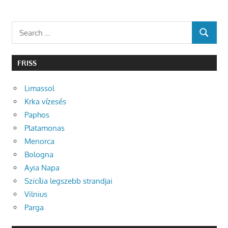
Search
SEARCH
for:
FRISS
Limassol
Krka vízesés
Paphos
Platamonas
Menorca
Bologna
Ayia Napa
Szicília legszebb strandjai
Vilnius
Parga