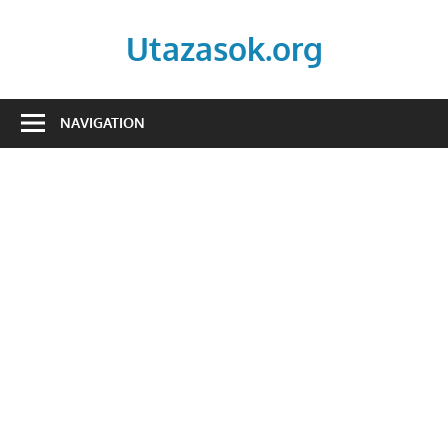
Skip
to
Utazasok.org
content
NAVIGATION