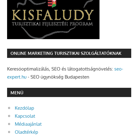
ONLINE MARKETING TURISZTIKAI SZOLGÁLTATÓKNAK
Keresőoptimalizálás, SEO és látogatottságnövelés:
seo-
expert.hu
- SEO ügynökség Budapesten
MENÜ
Kezdőlap
Kapcsolat
Médiaajánlat
Oladtérkép