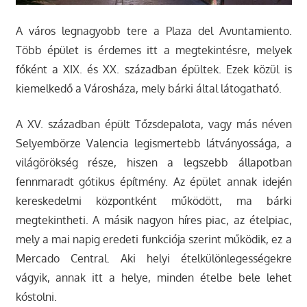
A város legnagyobb tere a Plaza del Avuntamiento.
Több épület is érdemes itt a megtekintésre, melyek
főként a XIX. és XX. században épültek. Ezek közül is
kiemelkedő a Városháza, mely bárki által látogatható.
A XV. században épült Tőzsdepalota, vagy más néven
Selyembörze Valencia legismertebb látványossága, a
világörökség része, hiszen a legszebb állapotban
fennmaradt gótikus építmény. Az épület annak idején
kereskedelmi központként működött, ma bárki
megtekintheti. A másik nagyon híres piac, az ételpiac,
mely a mai napig eredeti funkciója szerint működik, ez a
Mercado Central. Aki helyi ételkülönlegességekre
vágyik, annak itt a helye, minden ételbe bele lehet
kóstolni.