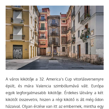
A város kikötője a 32. America’s Cup vitorlásversenyre
épült, és mára Valencia szimbólumává vált. Európa
egyik legforgalmasabb kikötője. Érdekes látvány a két
kikötőt összevetni, hiszen a régi kikötő is áll még ódon
házaival. Olyan érzése van itt az embernek, mintha egy