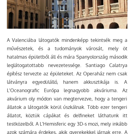
A Valenciába látogatók mindenképp tekintsék meg a
művészetek, és a tudományok városát, mely öt
hatalmas épületből áll és mára Spanyolország második
leglátogatottabb nevezetessége. Santiago Calatrya
építész tervezte az épületeket. Az Operaház nem csak
látványra egyedülálló, hanem akkusztikája is. A
L’Oceanografic Európa legnagyobb akváriuma. Az
akvárium oly módon van megtervezve, hogy a tengeri
állatok a látogatók körül úszkálnak. Több ezer tengeri
állatot, köztük cápákat és delfineket láthatunk itt
testközelből. A L’Hemisferic egy 3D-s mozi, mely inkább
azok számára érdekes, akik gyerekekkel járnak erre. A