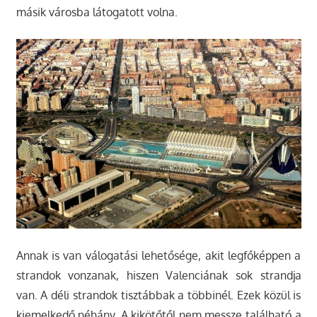
másik városba látogatott volna.
Annak is van válogatási lehetősége, akit legfőképpen a
strandok vonzanak, hiszen Valenciának sok strandja
van. A déli strandok tisztábbak a többinél. Ezek közül is
kiemelkedő néhány. A kikötőtől nem messze található a