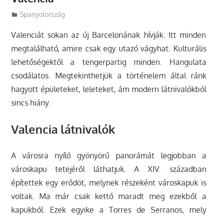
Utazasok.org
Spanyolország
Valenciát sokan az új Barcelonának hívják. Itt minden
megtalálható, amire csak egy utazó vágyhat. Kulturális
lehetőségektől a tengerpartig minden.
Hangulata
csodálatos. Megtekinthetjük a történelem által ránk
hagyott épületeket, leleteket, ám modern látnivalókból
sincs hiány.
Valencia látnivalók
A városra nyíló gyönyörű panorámát legjobban a
városkapu tetejéről láthatjuk. A XIV. században
építettek egy erődöt, melynek részeként városkapuk is
voltak. Ma már csak kettő maradt meg ezekből a
kapukból. Ezek egyike a Torres de Serranos, mely