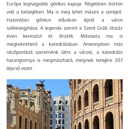
Európa legnagyobb gótikus kapuja. Régebben börtön
volt a belsejében. Ma is meg lehet mászni a szintjeit.
Hasonlóan gótikus stílusban épült a város
székesegyháza. A legenda szerint a Szent Grált ötszáz
éven keresztül itt őrizték. Másolata ma is
megtekinthető a katedrálisban. Amennyiben más
nézőpontból szeretnénk látni a várost, a katedrális
harangtornya is megmászható, melynek tetejére 207
lépcső vezet.