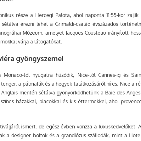
ikus része a Hercegi Palota, ahol naponta 11:55-kor zajlik 
 sétálva érezni lehet a Grimaldi-család évszázados történ
nográfiai Múzeum, amelyet Jacques Cousteau irányított hossz
mokkal várja a látogatókat.
iviéra gyöngyszemei
a Monaco-tól nyugatra húzódik, Nice-tól Cannes-ig és Sain
 tenger, a pálmafák és a hegyek találkozásáról híres. Nice a ré
Anglais mentén sétálva gyönyörködhetünk a Baie des Anges
színes házakkal, piacokkal és kis éttermekkel, ahol provence
tiváljáról ismert, de egész évben vonzza a luxuskedvelőket. 
k a designer boltok és a grandiózus szállodák, mint a Hotel