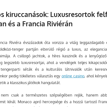
 kiruccanások: Luxusresortok fel
 és a Francia Riviérán
ncia Riviéra évszázadok óta vonzza a világ leggazdagabb 
ldközi-tenger partján elterülő régió a luxus, az eleganci
imája. A csillogó jachtok, a híres kaszinók és a lenyűgöző 
ág legszebb luxusresortjai, ahol a vendégek teljes kikapcsol
engerparti séták és a kulturális látnivalók után keresn
enkor pedig tökéletes választás egy
online casino
, ahol kénye
tik a klasszikus játékok hangulatát.
 nem csak a természetes szépségében rejlik, hanem abb
 amit kínál. Monaco apró hercegsége és a hozzá tartozó Fran