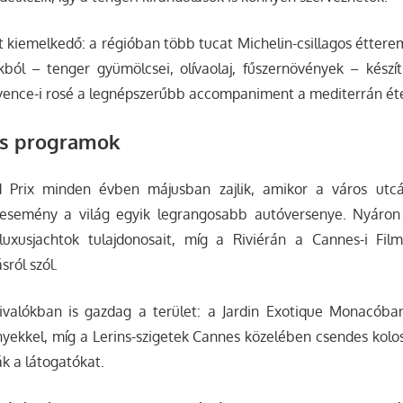
t kiemelkedő: a régióban több tucat Michelin-csillagos étterem
ból – tenger gyümölcsei, olívaolaj, fűszernövények – készít
ovence-i rosé a legnépszerűbb accompaniment a mediterrán ét
és programok
Prix minden évben májusban zajlik, amikor a város utcá
z esemény a világ egyik legrangosabb autóversenye. Nyáro
xusjachtok tulajdonosait, míg a Riviérán a Cannes-i Film
sról szól.
ivalókban is gazdag a terület: a Jardin Exotique Monacóba
yekkel, míg a Lerins-szigetek Cannes közelében csendes kolos
ák a látogatókat.