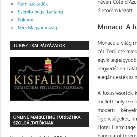
néven Côte d’Azu
Rám-szakadék
életöröm között.
Szemlő-hegyi-barlang
Bakony
Monaco: A l
Mini Magyarország
Monaco a világ má
TURISZTIKAI PÁLYÁZATOK
cél. Területe min
egyik legnagyobb 
negyedében talál
elegáns esték sz
A luxusresortok 
mellett helyezked
modern kényelm
ONLINE MARKETING TURISZTIKAI
ínyencségeket, mi
SZOLGÁLTATÓKNAK
Hotel Hermitage 
hangulatot terem