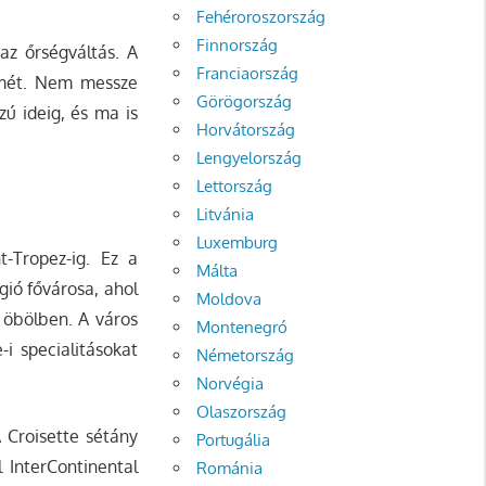
Fehéroroszország
Finnország
az őrségváltás. A
Franciaország
elmét. Nem messze
Görögország
ú ideig, és ma is
Horvátország
Lengyelország
Lettország
Litvánia
Luxemburg
t-Tropez-ig. Ez a
Málta
gió fővárosa, ahol
Moldova
 öbölben. A város
Montenegró
-i specialitásokat
Németország
Norvégia
Olaszország
A Croisette sétány
Portugália
 InterContinental
Románia