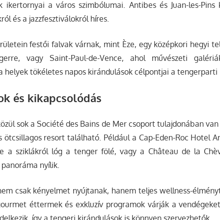
k ikertornyai a város szimbólumai. Antibes és Juan-les-Pins
l és a jazzfesztiválokról híres.
erületein festői falvak várnak, mint Èze, egy középkori hegyi t
ngerre, vagy Saint-Paul-de-Vence, ahol művészeti galé
a helyek tökéletes napos kirándulások célpontjai a tengerparti
ok és kikapcsolódás
 közül sok a Société des Bains de Mer csoport tulajdonában v
s ötcsillagos resort található. Például a Cap-Eden-Roc Hotel A
 a sziklákról lóg a tenger fölé, vagy a Château de la Chè
panoráma nyílik.
nem csak kényelmet nyújtanak, hanem teljes wellness-élményt
gourmet éttermek és exkluzív programok várják a vendégeket.
delkezik, így a tengeri kirándulások is könnyen szervezhetők.