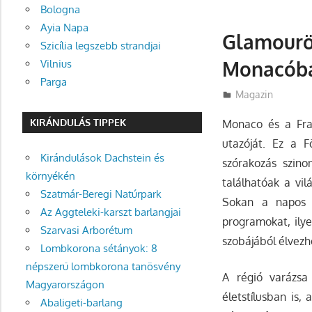
Bologna
Ayia Napa
Glamourös
Szicília legszebb strandjai
Monacóban
Vilnius
Parga
Utazasok.org
Magazin
KIRÁNDULÁS TIPPEK
Monaco és a Fra
utazóját.
Ez a Fö
Kirándulások Dachstein és
szórakozás szinon
környékén
találhatóak a vil
Szatmár-Beregi Natúrpark
Sokan a napos t
Az Aggteleki-karszt barlangjai
programokat, ily
Szarvasi Arborétum
szobájából élvezhe
Lombkorona sétányok: 8
népszerű lombkorona tanösvény
A régió varázsa
Magyarországon
életstílusban is,
Abaligeti-barlang