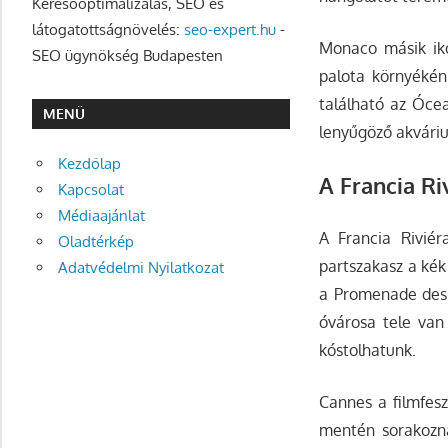
Keresőoptimalizálás, SEO és
látogatottságnövelés:
seo-expert.hu
-
Monaco másik ikon
SEO ügynökség Budapesten
palota környékén
található az Ócea
MENÜ
lenyűgöző akváriu
Kezdőlap
A Francia R
Kapcsolat
Médiaajánlat
A Francia Riviér
Oladtérkép
partszakasz a kék
Adatvédelmi Nyilatkozat
a Promenade des 
óvárosa tele van 
kóstolhatunk.
Cannes a filmfesz
mentén sorakozna