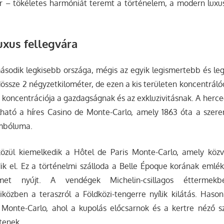
r – tökéletes harmóniát teremt a történelem, a modern luxu
uxus fellegvára
sodik legkisebb országa, mégis az egyik legismertebb és leg
dössze 2 négyzetkilométer, de ezen a kis területen koncentráló
koncentrációja a gazdagságnak és az exkluzivitásnak. A herc
ható a híres Casino de Monte-Carlo, amely 1863 óta a szere
imbóluma.
közül kiemelkedik a Hôtel de Paris Monte-Carlo, amely közv
ik el. Ez a történelmi szálloda a Belle Époque korának emlék
et nyújt. A vendégek Michelin-csillagos éttermekb
közben a teraszról a Földközi-tengerre nyílik kilátás. Haso
Monte-Carlo, ahol a kupolás előcsarnok és a kertre néző s
tenek.