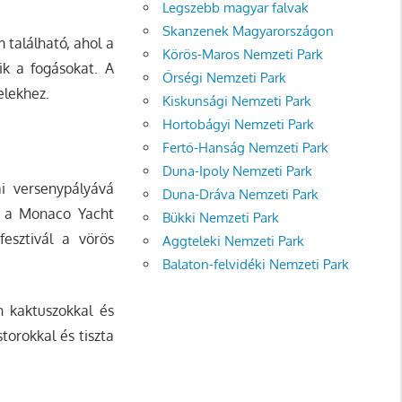
Legszebb magyar falvak
Skanzenek Magyarországon
 található, ahol a
Körös-Maros Nemzeti Park
ik a fogásokat. A
Őrségi Nemzeti Park
elekhez.
Kiskunsági Nemzeti Park
Hortobágyi Nemzeti Park
Fertő-Hanság Nemzeti Park
Duna-Ipoly Nemzeti Park
i versenypályává
Duna-Dráva Nemzeti Park
n a Monaco Yacht
Bükki Nemzeti Park
fesztivál a vörös
Aggteleki Nemzeti Park
Balaton-felvidéki Nemzeti Park
n kaktuszokkal és
torokkal és tiszta