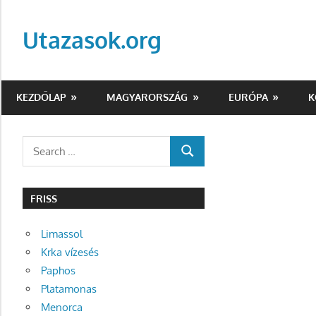
Skip
to
Utazasok.org
content
KEZDŐLAP
MAGYARORSZÁG
EURÓPA
K
Search
SEARCH
for:
FRISS
Limassol
Krka vízesés
Paphos
Platamonas
Menorca