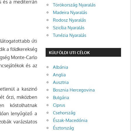
s és a mediterrán
Törökország Nyaralás
Madeira Nyaralás
Rodosz Nyaralás
Szicília Nyaralás
Tunézia Nyaralás
látogatottabb úti
dik a földkerekség
KÜLFÖLDI UTI CÉLOK
egség Monte-Carlo
ncsejátékok és az
Albánia
Anglia
Ausztria
etlenül a kaszinó
Bosznia Hercegovina
ét őrzi, miközben
Bulgária
Ciprus
en kóstolhatnak
Csehország
nlóan lenyűgöző a
Észak-Macedónia
zobák varázslatos
Észtország