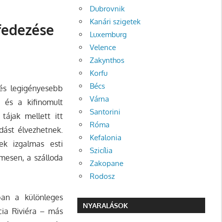
Dubrovnik
Kanári szigetek
fedezése
Luxemburg
Velence
Zakynthos
Korfu
Bécs
és legigényesebb
Várna
a és a kifinomult
Santorini
tájak mellett itt
Róma
ódást élvezhetnek.
Kefalonia
ek izgalmas esti
Szicília
lmesen, a szálloda
Zakopane
Rodosz
an a különleges
NYARALÁSOK
cia Riviéra – más