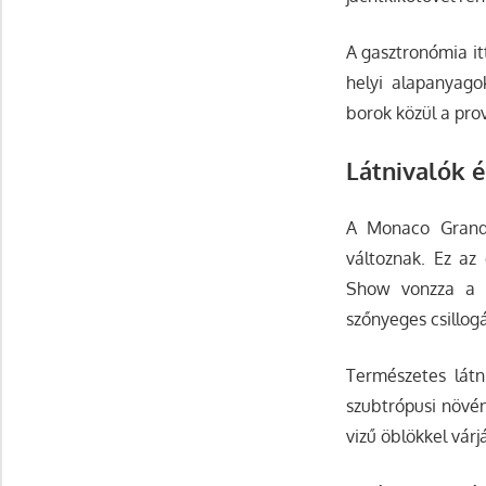
A gasztronómia it
helyi alapanyagok
borok közül a pr
Látnivalók 
A Monaco Grand 
változnak. Ez a
Show vonzza a lu
szőnyeges csillogá
Természetes látn
szubtrópusi növén
vizű öblökkel várj