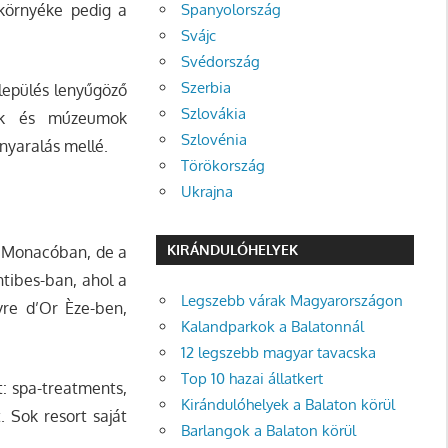
Spanyolország
 környéke pedig a
Svájc
Svédország
Szerbia
elepülés lenyűgöző
Szlovákia
riák és múzeumok
Szlovénia
 nyaralás mellé.
Törökország
Ukrajna
KIRÁNDULÓHELYEK
an Monacóban, de a
ntibes-ban, ahol a
Legszebb várak Magyarországon
vre d’Or Èze-ben,
Kalandparkok a Balatonnál
12 legszebb magyar tavacska
Top 10 hazai állatkert
: spa-treatments,
Kirándulóhelyek a Balaton körül
 Sok resort saját
Barlangok a Balaton körül