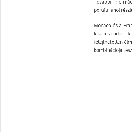
További informáci
portált, ahol rés
Monaco és a Franc
kikapcsolódást k
felejthetetlen él
kombinációja tesz