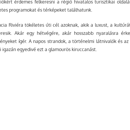
ókért érdemes felkeresni a régió hivatalos turisztikai oldal
zletes programokat és térképeket találhatunk.
ia Riviéra tökéletes úti cél azoknak, akik a luxust, a kultúrá
eresik. Akár egy hétvégére, akár hosszabb nyaralásra érk
ményeket ígér. A napos strandok, a történelmi látnivalók és az
i igazán egyedivé ezt a glamourös kiruccanást.