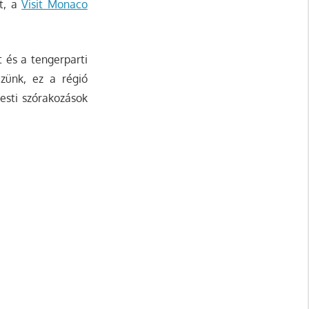
át, a
Visit Monaco
t és a tengerparti
ezünk, ez a régió
 esti szórakozások