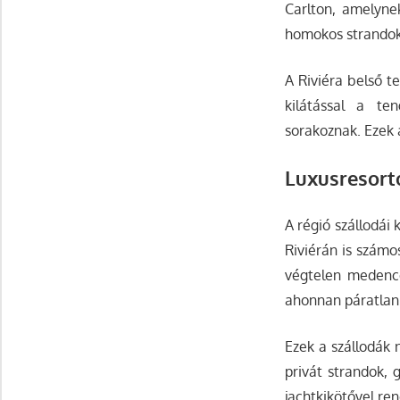
Carlton, amelyne
homokos strandokró
A Riviéra belső t
kilátással a te
sorakoznak. Ezek 
Luxusresort
A régió szállodái
Riviérán is számo
végtelen medence
ahonnan páratlan 
Ezek a szállodák 
privát strandok, 
jachtkikötővel ren