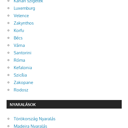
Kanári szigetek
Luxemburg
Velence
Zakynthos
Korfu
Bécs
Várna
Santorini
Róma
Kefalonia
Szicília
Zakopane
Rodosz
NYARALÁSOK
Törökország Nyaralás
Madeira Nyaralás