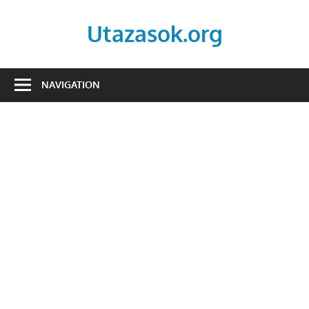
Skip
to
Utazasok.org
content
NAVIGATION