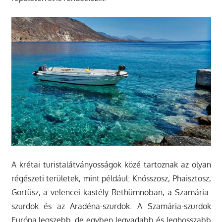
A krétai turistalátványosságok közé tartoznak az olyan
régészeti területek, mint például: Knósszosz, Phaisztosz,
Gortüsz, a velencei kastély Rethümnoban, a Szamária-
szurdok és az Aradéna-szurdok. A Szamária-szurdok
Európa legszebb, de egyben legvadabb és leghosszabb