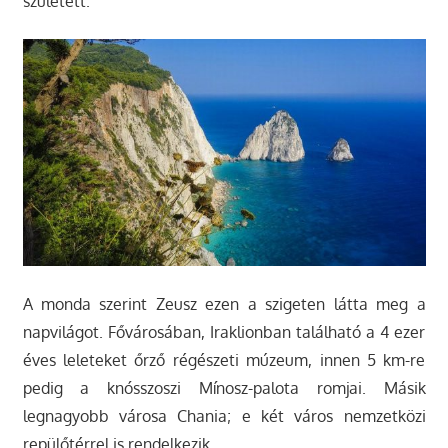
született.
A monda szerint Zeusz ezen a szigeten látta meg a
napvilágot. Fővárosában, Iraklionban található a 4 ezer
éves leleteket őrző régészeti múzeum, innen 5 km-re
pedig a knósszoszi Mínosz-palota romjai. Másik
legnagyobb városa Chania; e két város nemzetközi
repülőtérrel is rendelkezik.