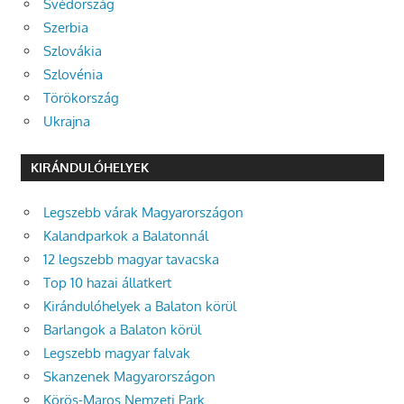
Svédország
Szerbia
Szlovákia
Szlovénia
Törökország
Ukrajna
KIRÁNDULÓHELYEK
Legszebb várak Magyarországon
Kalandparkok a Balatonnál
12 legszebb magyar tavacska
Top 10 hazai állatkert
Kirándulóhelyek a Balaton körül
Barlangok a Balaton körül
Legszebb magyar falvak
Skanzenek Magyarországon
Körös-Maros Nemzeti Park