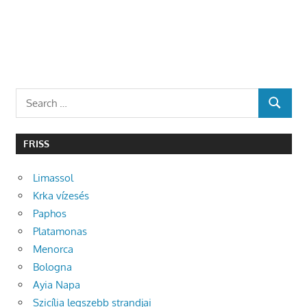
Search
SEARCH
for:
FRISS
Limassol
Krka vízesés
Paphos
Platamonas
Menorca
Bologna
Ayia Napa
Szicília legszebb strandjai