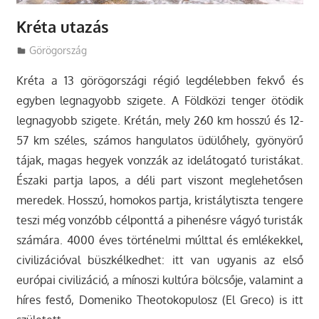
Kréta utazás
Utazasok.org
Görögország
Kréta a 13 görögországi régió legdélebben fekvő és
egyben legnagyobb szigete. A Földközi tenger ötödik
legnagyobb szigete. Krétán, mely 260 km hosszú és 12-
57 km széles, számos hangulatos üdülőhely, gyönyörű
tájak, magas hegyek vonzzák az idelátogató turistákat.
Északi partja lapos, a déli part viszont meglehetősen
meredek. Hosszú, homokos partja, kristálytiszta tengere
teszi még vonzóbb célponttá a pihenésre vágyó turisták
számára. 4000 éves történelmi múlttal és emlékekkel,
civilizációval büszkélkedhet: itt van ugyanis az első
európai civilizáció, a mínoszi kultúra bölcsője, valamint a
híres festő, Domeniko Theotokopulosz (El Greco) is itt