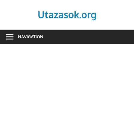
Skip
to
Utazasok.org
content
NAVIGATION