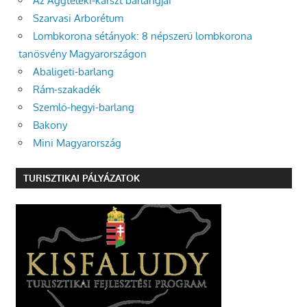
Az Aggteleki-karszt barlangjai
Szarvasi Arborétum
Lombkorona sétányok: 8 népszerű lombkorona
tanösvény Magyarországon
Abaligeti-barlang
Rám-szakadék
Szemlő-hegyi-barlang
Bakony
Mini Magyarország
TURISZTIKAI PÁLYÁZATOK