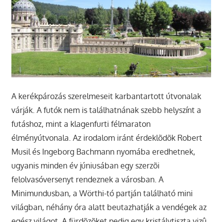
A kerékpározás szerelmeseit karbantartott útvonalak
várják. A futók nem is találhatnának szebb helyszínt a
futáshoz, mint a klagenfurti félmaraton
élményútvonala. Az irodalom iránt érdeklõdõk Robert
Musil és Ingeborg Bachmann nyomába eredhetnek,
ugyanis minden év júniusában egy szerzõi
felolvasóversenyt rendeznek a városban. A
Minimundusban, a Wörthi-tó partján található mini
világban, néhány óra alatt beutazhatják a vendégek az
egész világot. A fürdõzõket pedig egy kristálytiszta vizû