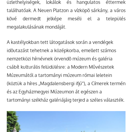
üzlethelyiségek, lokálok és hangulatos éttermek
találhatóak. A Neuen Platzon a vízköpõ sárkány, a város
kõvé dermedt jelképe meséli el a település
megalakulásának mondáját.
A kastélyokban tett látogatások során a vendégek
idõutazást tehetnek a középkorba, emellett számos
nemzetközi hírnévnek örvendõ múzeum és galéria
csábít kulturális felüdülésre: a Modern Mûvészetek
Múzeumától a tartományi múzeum római leletein
(köztük a híres „Magdalensbergi ifjú“), a Címerek termén
és az Egyházmegyei Múzeumon át egészen a
tartományi székház galériájáig terjed a széles választék.