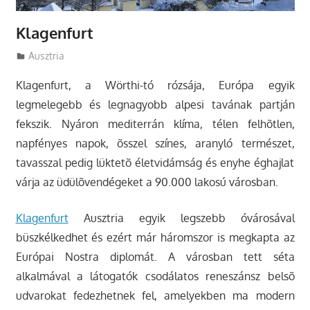
Klagenfurt
Utazasok.org
Ausztria
Klagenfurt, a Wörthi-tó rózsája, Európa egyik
legmelegebb és legnagyobb alpesi tavának partján
fekszik. Nyáron mediterrán klíma, télen felhõtlen,
napfényes napok, õsszel színes, aranyló természet,
tavasszal pedig lüktetõ életvidámság és enyhe éghajlat
várja az üdülõvendégeket a 90.000 lakosú városban.
Klagenfurt
Ausztria egyik legszebb óvárosával
büszkélkedhet és ezért már háromszor is megkapta az
Európai Nostra diplomát. A városban tett séta
alkalmával a látogatók csodálatos reneszánsz belsõ
udvarokat fedezhetnek fel, amelyekben ma modern