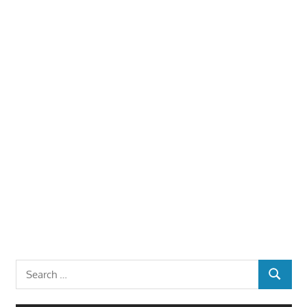
Search
SEARCH
for: