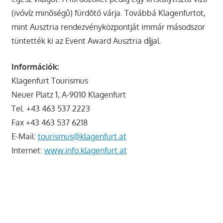
(ivóvíz minõségû) fürdõtó várja. Továbbá Klagenfurtot,
mint Ausztria rendezvényközpontját immár másodszor
tüntették ki az Event Award Ausztria díjjal.
Információk:
Klagenfurt Tourismus
Neuer Platz 1, A-9010 Klagenfurt
Tel. +43 463 537 2223
Fax +43 463 537 6218
E-Mail:
tourismus@klagenfurt.at
Internet:
www.info.klagenfurt.at