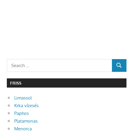
Search
SEARCH
for:
FRISS
Limassol
Krka vízesés
Paphos
Platamonas
Menorca