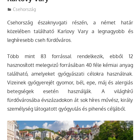
Utazasok.org
Csehország
Csehország északnyugati részén, a német határ
közelében található Karlovy Vary a legnagyobb és
leghíresebb cseh fürdőváros.
Több mint 83 forrással rendelkezik, ebből 12
hasznosított melegvizű forrásában 40 féle kémiai anyag
található, amelyeket gyógyászati célokra használnak.
Vizeinek gyógyerejét gyomor, bél, epe, máj és alergiás
betegségek esetén használják. A világhírű
fürdővárosába évszázadokon át sok híres művész, király
személység látogatott gyógyulás és pihenés céljából.