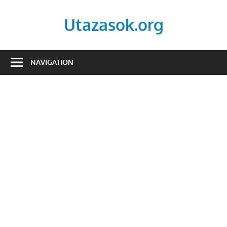
Skip
to
Utazasok.org
content
NAVIGATION