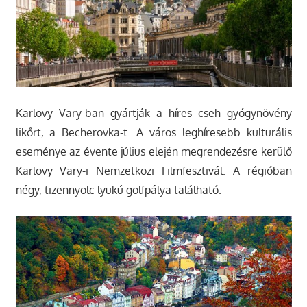
Karlovy Vary-ban gyártják a híres cseh gyógynövény
likőrt, a Becherovka-t. A város leghíresebb kulturális
eseménye az évente július elején megrendezésre kerülő
Karlovy Vary-i Nemzetközi Filmfesztivál. A régióban
négy, tizennyolc lyukú golfpálya található.