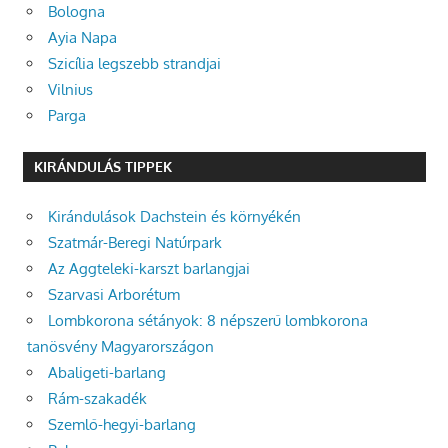
Bologna
Ayia Napa
Szicília legszebb strandjai
Vilnius
Parga
KIRÁNDULÁS TIPPEK
Kirándulások Dachstein és környékén
Szatmár-Beregi Natúrpark
Az Aggteleki-karszt barlangjai
Szarvasi Arborétum
Lombkorona sétányok: 8 népszerű lombkorona
tanösvény Magyarországon
Abaligeti-barlang
Rám-szakadék
Szemlő-hegyi-barlang