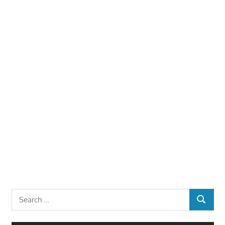
Search
SEARCH
for: