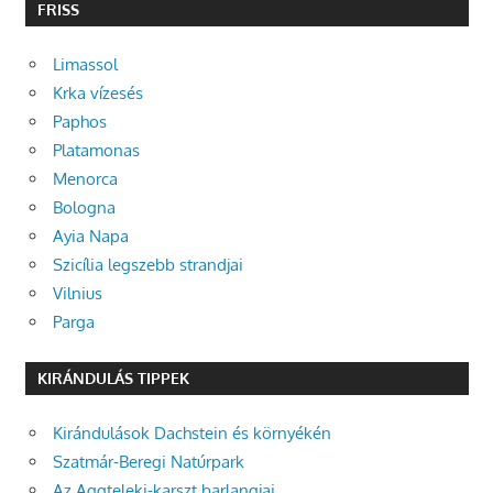
FRISS
Limassol
Krka vízesés
Paphos
Platamonas
Menorca
Bologna
Ayia Napa
Szicília legszebb strandjai
Vilnius
Parga
KIRÁNDULÁS TIPPEK
Kirándulások Dachstein és környékén
Szatmár-Beregi Natúrpark
Az Aggteleki-karszt barlangjai