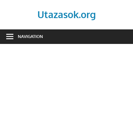
Skip
to
Utazasok.org
content
NAVIGATION