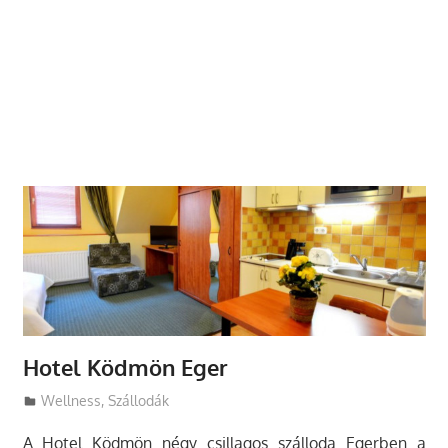
Hotel Ködmön Eger
Utazasok.org
Wellness
,
Szállodák
A Hotel Ködmön négy csillagos szálloda Egerben a