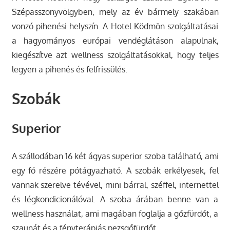
Szépasszonyvölgyben, mely az év bármely szakában
vonzó pihenési helyszín. A Hotel Ködmön szolgáltatásai
a hagyományos európai vendéglátáson alapulnak,
kiegészítve azt wellness szolgáltatásokkal, hogy teljes
legyen a pihenés és felfrissülés.
Szobák
Superior
A szállodában 16 két ágyas superior szoba található, ami
egy fő részére pótágyazható. A szobák erkélyesek, fel
vannak szerelve tévével, mini bárral, széffel, internettel
és légkondicionálóval. A szoba árában benne van a
wellness használat, ami magában foglalja a gőzfürdőt, a
szaunát és a fényterápiás pezsgőfürdőt.