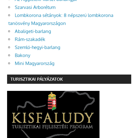
Szarvasi Arborétum
Lombkorona sétányok: 8 népszerű lombkorona
tanösvény Magyarországon
Abaligeti-barlang
Rám-szakadék
Szemlő-hegyi-barlang
Bakony
Mini Magyarország
TURISZTIKAI PÁLYÁZATOK