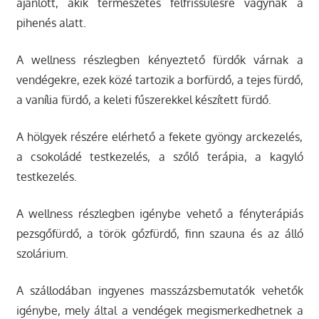
ajánlott, akik természetes felfrissülésre vágynak a
pihenés alatt.
A wellness részlegben kényeztető fürdők várnak a
vendégekre, ezek közé tartozik a borfürdő, a tejes fürdő,
a vanília fürdő, a keleti fűszerekkel készített fürdő.
A hölgyek részére elérhető a fekete gyöngy arckezelés,
a csokoládé testkezelés, a szőlő terápia, a kagyló
testkezelés.
A wellness részlegben igénybe vehető a fényterápiás
pezsgőfürdő, a török gőzfürdő, finn szauna és az álló
szolárium.
A szállodában ingyenes masszázsbemutatók vehetők
igénybe, mely által a vendégek megismerkedhetnek a