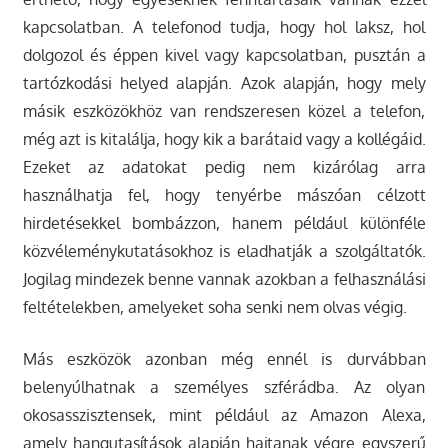
kapcsolatban. A telefonod tudja, hogy hol laksz, hol
dolgozol és éppen kivel vagy kapcsolatban, pusztán a
tartózkodási helyed alapján. Azok alapján, hogy mely
másik eszközökhöz van rendszeresen közel a telefon,
még azt is kitalálja, hogy kik a barátaid vagy a kollégáid.
Ezeket az adatokat pedig nem kizárólag arra
használhatja fel, hogy tenyérbe mászóan célzott
hirdetésekkel bombázzon, hanem például különféle
közvéleménykutatásokhoz is eladhatják a szolgáltatók.
Jogilag mindezek benne vannak azokban a felhasználási
feltételekben, amelyeket soha senki nem olvas végig.
Más eszközök azonban még ennél is durvábban
belenyúlhatnak a személyes szférádba. Az olyan
okosasszisztensek, mint például az Amazon Alexa,
amely hangutasítások alapján hajtanak végre egyszerű