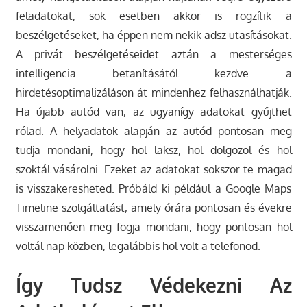
feladatokat, sok esetben akkor is rögzítik a
beszélgetéseket, ha éppen nem nekik adsz utasításokat.
A privát beszélgetéseidet aztán a mesterséges
intelligencia betanításától kezdve a
hirdetésoptimalizáláson át mindenhez felhasználhatják.
Ha újabb autód van, az ugyanígy adatokat gyűjthet
rólad. A helyadatok alapján az autód pontosan meg
tudja mondani, hogy hol laksz, hol dolgozol és hol
szoktál vásárolni. Ezeket az adatokat sokszor te magad
is visszakeresheted. Próbáld ki például a Google Maps
Timeline szolgáltatást, amely órára pontosan és évekre
visszamenően meg fogja mondani, hogy pontosan hol
voltál nap közben, legalábbis hol volt a telefonod.
Így Tudsz Védekezni Az