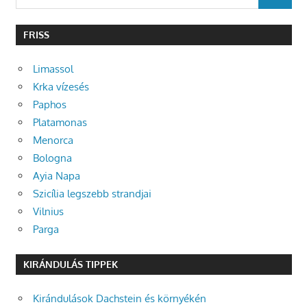
SEARCH
for:
FRISS
Limassol
Krka vízesés
Paphos
Platamonas
Menorca
Bologna
Ayia Napa
Szicília legszebb strandjai
Vilnius
Parga
KIRÁNDULÁS TIPPEK
Kirándulások Dachstein és környékén