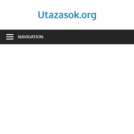
Skip
to
Utazasok.org
content
NAVIGATION