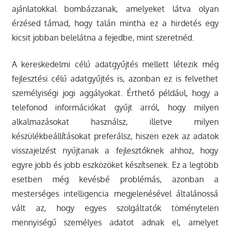
ajánlatokkal bombázzanak, amelyeket látva olyan
érzésed támad, hogy talán mintha ez a hirdetés egy
kicsit jobban belelátna a fejedbe, mint szeretnéd.
A kereskedelmi célú adatgyűjtés mellett létezik még
fejlesztési célú adatgyűjtés is, azonban ez is felvethet
személyiségi jogi aggályokat. Érthető például, hogy a
telefonod információkat gyűjt arról, hogy milyen
alkalmazásokat használsz, illetve milyen
készülékbeállításokat preferálsz, hiszen ezek az adatok
visszajelzést nyújtanak a fejlesztőknek ahhoz, hogy
egyre jobb és jobb eszközöket készítsenek. Ez a legtöbb
esetben még kevésbé problémás, azonban a
mesterséges intelligencia megjelenésével általánossá
vált az, hogy egyes szolgáltatók töménytelen
mennyiségű személyes adatot adnak el, amelyet