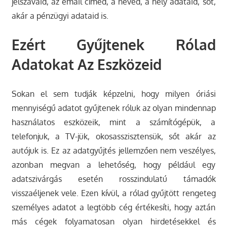
jelszavaid, az email címed, a neved, a hely adataid, sőt,
akár a pénzügyi adataid is.
Ezért Gyűjtenek Rólad
Adatokat Az Eszközeid
Sokan el sem tudják képzelni, hogy milyen óriási
mennyiségű adatot gyűjtenek róluk az olyan mindennap
használatos eszközeik, mint a számítógépük, a
telefonjuk, a TV-jük, okosasszisztensük, sőt akár az
autójuk is. Ez az adatgyűjtés jellemzően nem veszélyes,
azonban megvan a lehetőség, hogy például egy
adatszivárgás esetén rosszindulatú támadók
visszaéljenek vele. Ezen kívül, a rólad gyűjtött rengeteg
személyes adatot a legtöbb cég értékesíti, hogy aztán
más cégek folyamatosan olyan hirdetésekkel és