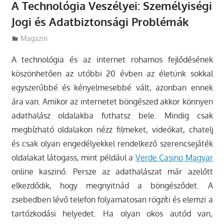
A Technológia Veszélyei: Személyiségi
Jogi és Adatbiztonsági Problémák
Utazasok.org
Magazin
A technológia és az internet rohamos fejlődésének
köszönhetően az utóbbi 20 évben az életünk sokkal
egyszerűbbé és kényelmesebbé vált, azonban ennek
ára van.
Amikor az internetet böngészed akkor könnyen
adathalász oldalakba futhatsz bele. Mindig csak
megbízható oldalakon nézz filmeket, videókat, chatelj
és csak olyan engedélyekkel rendelkező szerencsejáték
oldalakat látogass, mint például a
Verde Casino Magyar
online kaszinó. Persze az adathalászat már azelőtt
elkezdődik, hogy megnyitnád a böngésződet. A
zsebedben lévő telefon folyamatosan rögzíti és elemzi a
tartózkodási helyedet. Ha olyan okos autód van,