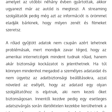
amelyet az utóbbi néhány évben gyártottak, akkor
ugyanezt már az autód is megteszi. A streaming
szolgáltatók pedig még azt az információt is örömmel
eladják bárkinek, hogy milyen zenét és filmeket
szeretsz.
A rólad gyűjtött adatok nem csupán azért lehetnek
problémásak, mert mondjuk zavar téged, hogy az
amerikai internetcégek mindent tudnak rólad, hanem
akár biztonsági kockázatot is jelenthetnek. Ha túl
könnyen mindenhol megadod a személyes adataidat és
nem ügyelsz az adatbiztonsági beállításokra, azzal
növeled az esélyét, hogy az adataid egy olyan
szolgáltatóhoz is eljutnak, aki nem kezeli őket
biztonságosan. Innentől kezdve pedig egy esetleges
adatszivárgás során illetéktelen kezekbe kerülhetnek a