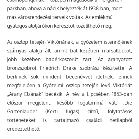
parkban, ahova a nácik helyezték át 1938-ban, mert
más városrendezési terveik voltak. Az emlékmű
gyalogos aluljárókon keresztül közelíthető meg.
Az oszlop tetején Viktóriának, a győzelem istennőjének
szárnyas alakja áll, amint bal kezében marsallbotot,
jobb kezében babérkoszorút tart. Az aranyozott
bronzszobrot Friedrich Drake szobrász készítette. A
berliniek sok mindent becenévvel illetnek, ennek
megfelelően a Győzelmi oszlop tetején levő Viktóriát
„Arany Elzának” becézik. A név a Lipcsében 1853-ban
először megjelent, később fogalommá vált „Die
Gartenlaube” (Kerti lugas) című, folytatásos
történeteket is tartalmazó családi hetilapból
eredeztethető.