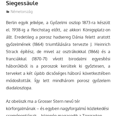
Siegessäule
Utazasok.org
Németország
Berlin egyik jelképe, a Győzelmi oszlop 1873-ra készült
el. 1938-ig a Reichstag előtt, az akkori Königsplatz-on
állt.
Eredetileg a porosz hadsereg Dánia felett aratott
győzelmének (1864) triumfálására tervezte J. Heinrich
Strack építész, de mivel az osztrákokkal (1866) és a
franciákkal (1870-71) vívott birodalmi egyesítési
háborúkból is a poroszok kerültek ki győztesen, a
terveket a két újabb dicsőséges háború következtében
módosították. Így lett mindhárom porosz győzelem
diadaloszlopa.
Az obeliszk ma a Grosser Stern nevű tér
körforgalmának – és egyben nagyforgalmú közlekedési
csomópontjának – közepén magasodik a Tiergarten