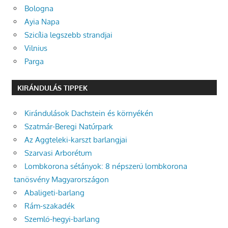
Bologna
Ayia Napa
Szicília legszebb strandjai
Vilnius
Parga
KIRÁNDULÁS TIPPEK
Kirándulások Dachstein és környékén
Szatmár-Beregi Natúrpark
Az Aggteleki-karszt barlangjai
Szarvasi Arborétum
Lombkorona sétányok: 8 népszerű lombkorona
tanösvény Magyarországon
Abaligeti-barlang
Rám-szakadék
Szemlő-hegyi-barlang