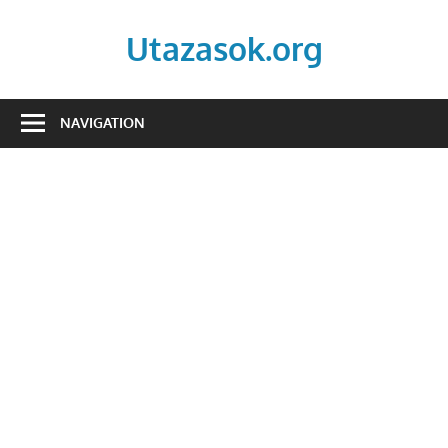
Skip
to
Utazasok.org
content
NAVIGATION