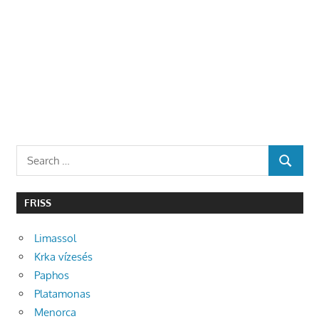
Search
SEARCH
for:
FRISS
Limassol
Krka vízesés
Paphos
Platamonas
Menorca