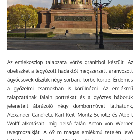
Az emlékoszlop talapzata vörös gránitból készült. Az
obeliszket a legyőzött hadaktól megszerzett aranyozott
ágyúcsövek díszítik négy sorban, körbe-körbe. Érdemes
a győzelmi csarnokban is körülnézni. Az emlékmű
talapzatának falain portrékat és a győztes háborúk
jeleneteit ábrázoló négy domborművet láthatunk,
Alexander Candrelli, Karl Keil, Moritz Schultz és Albert
Wolff alkotásait, míg belső falán Anton von Werner
üvegmozaikját. A 69 m magas emlékmű tetején levő