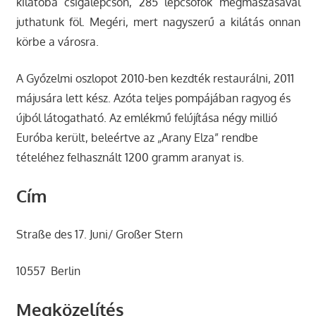
kilátóba csigalépcsőn, 285 lépcsőfok megmászásával
juthatunk föl. Megéri, mert nagyszerű a kilátás onnan
körbe a városra.
A Győzelmi oszlopot 2010-ben kezdték restaurálni, 2011
májusára lett kész. Azóta teljes pompájában ragyog és
újból látogatható. Az emlékmű felújítása négy millió
Euróba került, beleértve az „Arany Elza” rendbe
tételéhez felhasznált 1200 gramm aranyat is.
Cím
Straße des 17. Juni/ Großer Stern
10557 Berlin
Megközelítés