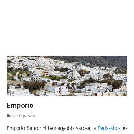
Emporio
Utazasok.org
Görögország
Emporio Santorini legnagyobb városa, a
Perissához
és