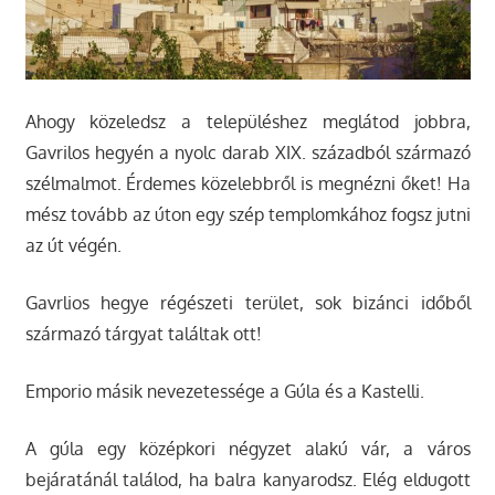
Ahogy közeledsz a településhez meglátod jobbra,
Gavrilos hegyén a nyolc darab XIX. századból származó
szélmalmot. Érdemes közelebbről is megnézni őket! Ha
mész tovább az úton egy szép templomkához fogsz jutni
az út végén.
Gavrlios hegye régészeti terület, sok bizánci időből
származó tárgyat találtak ott!
Emporio másik nevezetessége a Gúla és a Kastelli.
A gúla egy középkori négyzet alakú vár, a város
bejáratánál találod, ha balra kanyarodsz. Elég eldugott