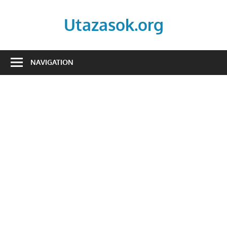
Skip
to
Utazasok.org
content
NAVIGATION