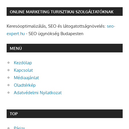
ONLINE MARKETING TURISZTIKAI SZOLGÁLTATÓKNAK
Keresőoptimalizálás, SEO és látogatottságnövelés:
seo-
expert.hu
- SEO ügynökség Budapesten
MENÜ
Kezdőlap
Kapcsolat
Médiaajánlat
Oladtérkép
Adatvédelmi Nyilatkozat
TOP
Párizs