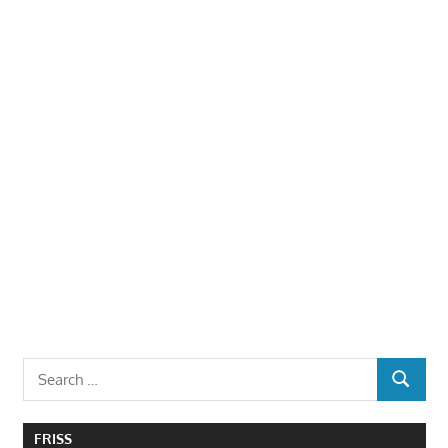
Search
SEARCH
for:
FRISS