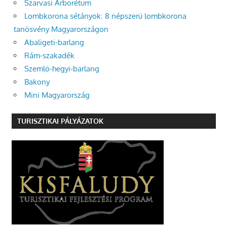
Szarvasi Arborétum
Lombkorona sétányok: 8 népszerű lombkorona
tanösvény Magyarországon
Abaligeti-barlang
Rám-szakadék
Szemlő-hegyi-barlang
Bakony
Mini Magyarország
TURISZTIKAI PÁLYÁZATOK