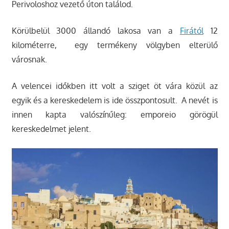
Perivoloshoz vezető úton találod.
Körülbelül 3000 állandó lakosa van a
Firától
12
kilométerre, egy termékeny völgyben elterülő
városnak.
A velencei időkben itt volt a sziget öt vára közül az
egyik és a kereskedelem is ide összpontosult. A nevét is
innen kapta valószínűleg: emporeio görögül
kereskedelmet jelent.