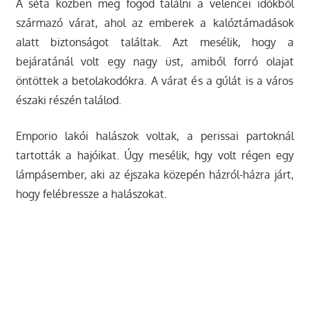
A séta közben meg fogod találni a velencei időkből
származó várat, ahol az emberek a kalóztámadások
alatt biztonságot találtak. Azt mesélik, hogy a
bejáratánál volt egy nagy üst, amiből forró olajat
öntöttek a betolakodókra. A várat és a gúlát is a város
északi részén találod.
Emporio lakói halászok voltak, a perissai partoknál
tartották a hajóikat. Úgy mesélik, hgy volt régen egy
lámpásember, aki az éjszaka közepén házról-házra járt,
hogy felébressze a halászokat.