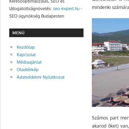
Keresőoptimalizálás, SEO és
mindenki számára 
látogatottságnövelés:
seo-expert.hu
-
SEO ügynökség Budapesten
MENÜ
Kezdőlap
Kapcsolat
Médiaajánlat
Oladtérkép
Adatvédelmi Nyilatkozat
Számos part menti
akarod őket) van,