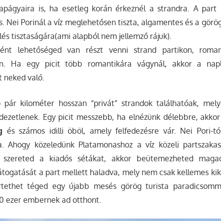
apágyaira is, ha esetleg korán érkeznél a strandra. A pa
ás. Nei Porinál a víz meglehetősen tiszta, algamentes és a gö
lés tisztaságára(ami alapból nem jellemző rájuk).
ént lehetőséged van részt venni strand partikon, roman
en. Ha egy picit több romantikára vágynál, akkor a na
 neked való.
jó pár kilométer hosszan “privát” strandok találhatóak, me
ezetlenek. Egy picit messzebb, ha elnézünk délebbre, akkor 
g
és számos idilli öböl, amely felfedezésre vár. Nei Pori-tó
a. Ahogy közeledünk Platamonashoz a víz közeli partszaka
 szereted a kiadós sétákat, akkor beütemezheted maga
togatását a part mellett haladva, mely nem csak kellemes kik
ethet téged egy újabb mesés görög turista paradicsomm
20 ezer embernek ad otthont.