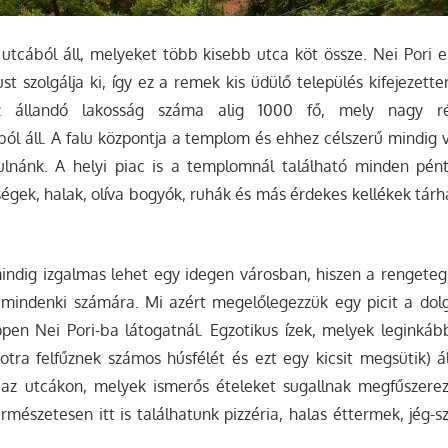
utcából áll, melyeket több kisebb utca köt össze. Nei Pori e
ust szolgálja ki, így ez a remek kis üdülő település kifejezett
az állandó lakosság száma alig 1000 fő, mely nagy ré
 áll. A falu központja a templom és ehhez célszerű mindig vi
ulnánk. A helyi piac is a templomnál található minden pén
égek, halak, olíva bogyók, ruhák és más érdekes kellékek tárhá
mindig izgalmas lehet egy idegen városban, hiszen a rengeteg
i mindenki számára. Mi azért megelőlegezzük egy picit a dol
pen Nei Pori-ba látogatnál. Egzotikus ízek, melyek leginkáb
botra felfűznek számos húsfélét és ezt egy kicsit megsütik) á
 az utcákon, melyek ismerős ételeket sugallnak megfűszere
mészetesen itt is találhatunk pizzéria, halas éttermek, jég-