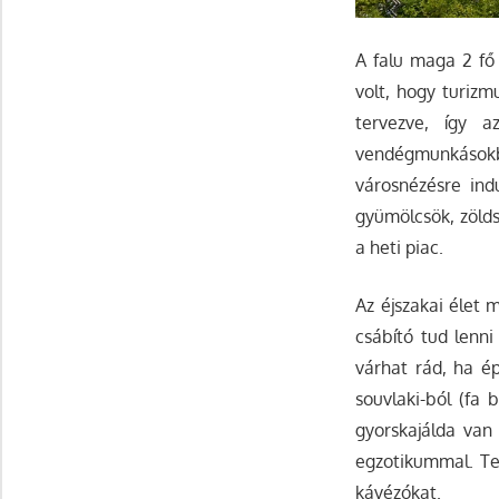
A falu maga 2 fő 
volt, hogy turizm
tervezve, így 
vendégmunkásokból
városnézésre ind
gyümölcsök, zölds
a heti piac.
Az éjszakai élet 
csábító tud lenn
várhat rád, ha ép
souvlaki-ból (fa 
gyorskajálda van
egzotikummal. Ter
kávézókat.