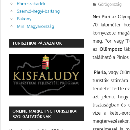
Rám-szakadék
Utazasok.org
Görögország
Szemlő-hegyi-barlang
Nei Pori
az Olymp
Bakony
70 kilométer hos
Mini Magyarország
környezete magáv
meg, Pori vagy “Po
TURISZTIKAI PÁLYÁZATOK
az
Olümposz
láb
található a Pinios
Pieria
, vagy Olüm
turisták számára.
területet fed le 
azt jelenti, hogy
tisztaságban és k
ONLINE MARKETING TURISZTIKAI
vize a kelet-eu
SZOLGÁLTATÓKNAK
megtervezésekor,
szerelmesei is m