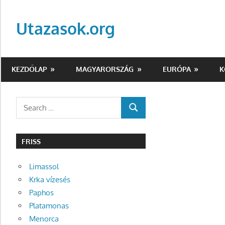
Skip
to
Utazasok.org
content
KEZDŐLAP
MAGYARORSZÁG
EURÓPA
K
Search
SEARCH
for:
FRISS
Limassol
Krka vízesés
Paphos
Platamonas
Menorca