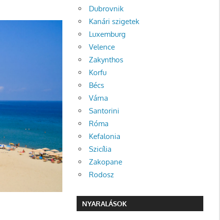
Dubrovnik
Kanári szigetek
Luxemburg
Velence
Zakynthos
Korfu
Bécs
Várna
Santorini
Róma
Kefalonia
Szicília
Zakopane
Rodosz
NYARALÁSOK