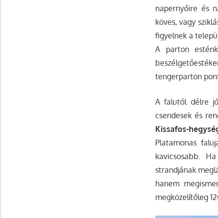
napernyőire és n
köves, vagy szikl
figyelnek a telepü
A parton esténk
beszélgetőesték
tengerparton pont
A falutól délre 
csendesek és rend
Kissafos-hegysé
Platamonas faluj
kavicsosabb. Ha
strandjának meglá
hanem megismert
megközelítőleg 1