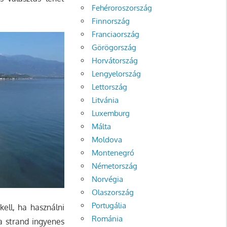
Fehéroroszország
Finnország
Franciaország
Görögország
Horvátország
Lengyelország
Lettország
Litvánia
Luxemburg
Málta
Moldova
Montenegró
Németország
Norvégia
Olaszország
Portugália
ell, ha használni
Románia
a strand ingyenes