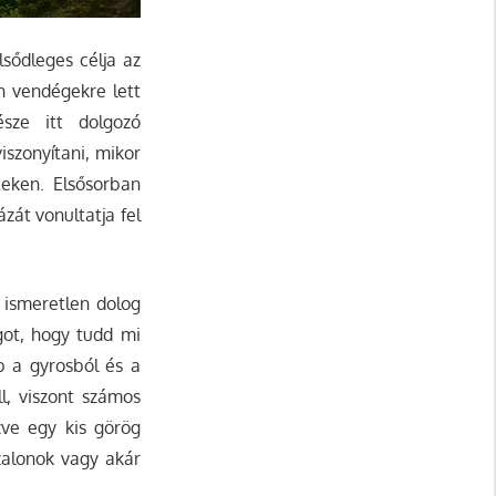
lsődleges célja az
en vendégekre lett
sze itt dolgozó
szonyítani, mikor
teken. Elsősorban
zát vonultatja fel
 ismeretlen dolog
got, hogy tudd mi
b a gyrosból és a
ll, viszont számos
zve egy kis görög
szalonok vagy akár