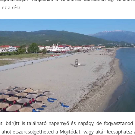
ez a rész.
 bár(itt is található napernyő és napágy, de fogyasztanod k
 ahol elszürcsölgetheted a Mojitódat, vagy akár lecsaphatsz 