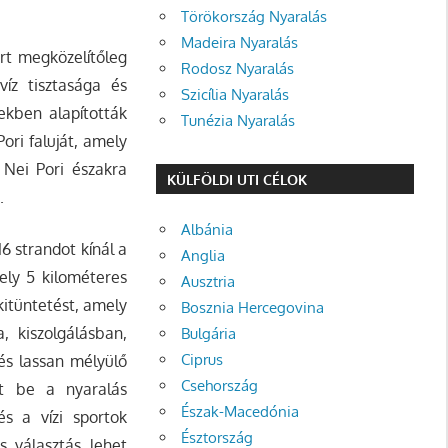
Törökország Nyaralás
Madeira Nyaralás
art megközelítőleg
Rodosz Nyaralás
víz tisztasága és
Szicília Nyaralás
ekben alapították
Tunézia Nyaralás
Pori faluját, amely
 Nei Pori északra
KÜLFÖLDI UTI CÉLOK
.
Albánia
6 strandot kínál a
Anglia
ely 5 kilométeres
Ausztria
kitüntetést, amely
Bosznia Hercegovina
, kiszolgálásban,
Bulgária
Ciprus
 és lassan mélyülő
Csehország
lt be a nyaralás
Észak-Macedónia
és a vízi sportok
Észtország
s választás lehet