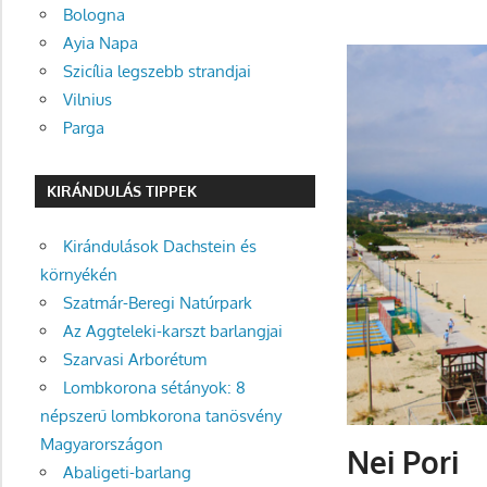
Bologna
Ayia Napa
Szicília legszebb strandjai
Vilnius
Parga
KIRÁNDULÁS TIPPEK
Kirándulások Dachstein és
környékén
Szatmár-Beregi Natúrpark
Az Aggteleki-karszt barlangjai
Szarvasi Arborétum
Lombkorona sétányok: 8
népszerű lombkorona tanösvény
Magyarországon
Nei Pori
Abaligeti-barlang