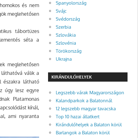
Spanyolország
rt homokos és nem
Svájc
rögök meglehetősen
Svédország
Szerbia
tikus tábortüzes
Szlovákia
plementés séta a
Szlovénia
Törökország
Ukrajna
lyek meglehetősen
láthatóvá válik a
KIRÁNDULÓHELYEK
l északra látható
sz úgy lesz egyre
Legszebb várak Magyarországon
dnak Platamonas
Kalandparkok a Balatonnál
apcsolódást kínál,
12 legszebb magyar tavacska
al, ami nyaranta
Top 10 hazai állatkert
Kirándulóhelyek a Balaton körül
Barlangok a Balaton körül