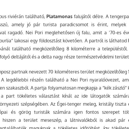
us riviérán található,
Platamonas
falujától délre. A tengerp
szú, amely jó pár turista paradicsomot is érint, melyek 
al ragadó. Nei Pori meglehetősen új falu, amit a ’70-es év
urlia” lakosai egy földosztást követően. A partról is láthatod 
ánál található megközelítőleg 8 kilométerre a településtől.
 folyó deltájától és a delta nagy része természetvédelmi terület
posz partnak nevezett 70 kilométeres terület megközelítőleg 1
 A legdélebbi részén található a Nei Pori nyaralóövezet, am
ezen szakaszból. A partja folyamatosan megkapja a “kék zászló” 
 a part tökéletes választást kínál az ide látogatók számára
örnyezeti szépségében. Az Égei-tenger meleg, kristály tiszta
rópai és görög turisták számára igen fontos szerepet tö
 hiszen a terület meseszép, a látnivalókból is akad pár 
egtalálhatják maguknak a tökéletes időtöltést, így tökélete