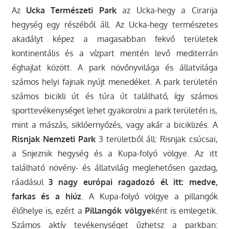
Az
Ucka Természeti Park
az Ucka-hegy a Cirarija
hegység egy részéből áll. Az Ucka-hegy természetes
akadályt képez a magasabban fekvő területek
kontinentális és a vízpart mentén levő mediterrán
éghajlat között. A park növőnyvilága és állatvilága
számos helyi fajnak nyújt menedéket. A park területén
számos bicikli út és túra út található, így számos
sporttevékenységet lehet gyakorolni a park területén is,
mint a mászás, siklóernyőzés, vagy akár a biciklizés. A
Risnjak Nemzeti Park
3 területből áll: Risnjak csúcsai,
a Snjeznik hegység és a Kupa-folyó völgye. Az itt
található növény- és állatvilág meglehetősen gazdag,
ráadásul
3 nagy európai ragadozó él itt: medve,
farkas és a hiúz
. A Kupa-folyó völgye a pillangók
élőhelye is, ezért a
Pillangók völgye
ként is emlegetik.
Számos aktív tevékenységet űzhetsz a parkban: