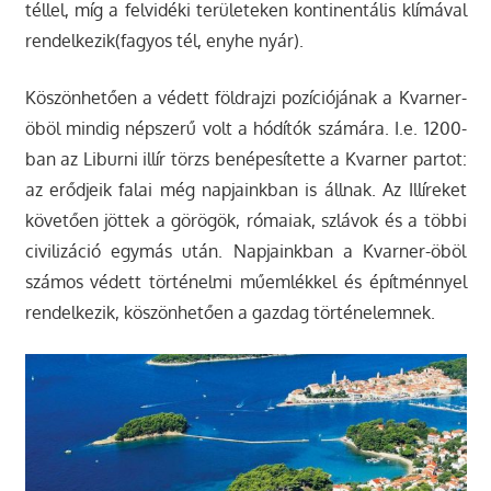
téllel, míg a felvidéki területeken kontinentális klímával
rendelkezik(fagyos tél, enyhe nyár).
Köszönhetően a védett földrajzi pozíciójának a Kvarner-
öböl mindig népszerű volt a hódítók számára. I.e. 1200-
ban az Liburni illír törzs benépesítette a Kvarner partot:
az erődjeik falai még napjainkban is állnak. Az Illíreket
követően jöttek a görögök, rómaiak, szlávok és a többi
civilizáció egymás után. Napjainkban a Kvarner-öböl
számos védett történelmi műemlékkel és építménnyel
rendelkezik, köszönhetően a gazdag történelemnek.