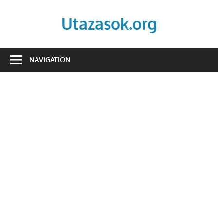
Skip
to
Utazasok.org
content
NAVIGATION