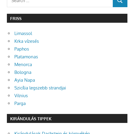
SEARCH
for:
FRISS
Limassol
Krka vízesés
Paphos
Platamonas
Menorca
Bologna
Ayia Napa
Szicília legszebb strandjai
Vilnius
Parga
KIRÁNDULÁS TIPPEK
Kirándulások Dachstein és környékén