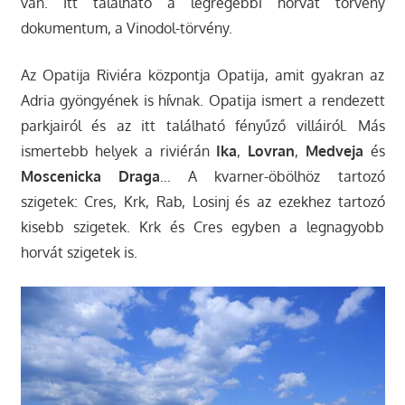
van. Itt található a legrégebbi horvát törvény
dokumentum, a Vinodol-törvény.
Az Opatija Riviéra központja Opatija, amit gyakran az
Adria gyöngyének is hívnak. Opatija ismert a rendezett
parkjairól és az itt található fényűző villáiról. Más
ismertebb helyek a riviérán
Ika
,
Lovran
,
Medveja
és
Moscenicka Draga
… A kvarner-öbölhöz tartozó
szigetek: Cres, Krk, Rab, Losinj és az ezekhez tartozó
kisebb szigetek. Krk és Cres egyben a legnagyobb
horvát szigetek is.