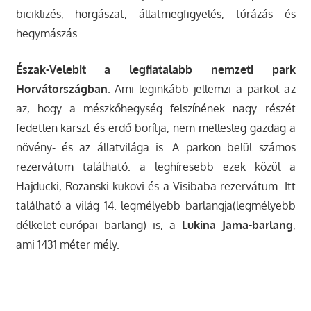
biciklizés, horgászat, állatmegfigyelés, túrázás és
hegymászás.
Észak-Velebit a legfiatalabb nemzeti park
Horvátországban
. Ami leginkább jellemzi a parkot az
az, hogy a mészkőhegység felszínének nagy részét
fedetlen karszt és erdő borítja, nem mellesleg gazdag a
növény- és az állatvilága is. A parkon belül számos
rezervátum található: a leghíresebb ezek közül a
Hajducki, Rozanski kukovi és a Visibaba rezervátum. Itt
található a világ 14. legmélyebb barlangja(legmélyebb
délkelet-európai barlang) is, a
Lukina Jama-barlang
,
ami 1431 méter mély.