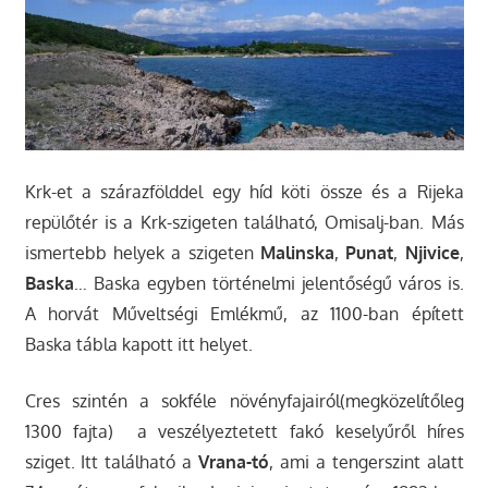
Krk-et a szárazfölddel egy híd köti össze és a Rijeka
repülőtér is a Krk-szigeten található, Omisalj-ban. Más
ismertebb helyek a szigeten
Malinska
,
Punat
,
Njivice
,
Baska
… Baska egyben történelmi jelentőségű város is.
A horvát Műveltségi Emlékmű, az 1100-ban épített
Baska tábla kapott itt helyet.
Cres szintén a sokféle növényfajairól(megközelítőleg
1300 fajta) a veszélyeztetett fakó keselyűről híres
sziget. Itt található a
Vrana-tó
, ami a tengerszint alatt