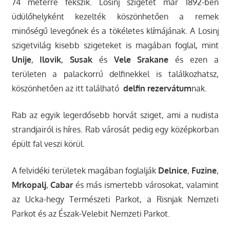
74 méterre fekszik. Losinj szigetet már 1892-ben
üdülőhelyként kezelték köszönhetően a remek
minőségű levegőnek és a tökéletes klímájának. A Losinj
szigetvilág kisebb szigeteket is magában foglal, mint
Unije
,
Ilovik
,
Susak
és
Vele Srakane
és ezen a
területen a palackorrú delfinekkel is találkozhatsz,
köszönhetően az itt található
delfin rezervátum
nak.
Rab az egyik legerdősebb horvát sziget, ami a nudista
strandjairól is híres. Rab városát pedig egy középkorban
épült fal veszi körül.
A felvidéki területek magában foglalják
Delnice
,
Fuzine
,
Mrkopalj
,
Cabar
és más ismertebb városokat, valamint
az Ucka-hegy Természeti Parkot, a Risnjak Nemzeti
Parkot és az Észak-Velebit Nemzeti Parkot.