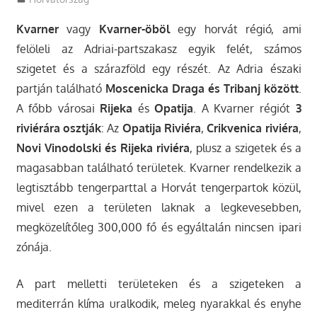
Kvarner
vagy
Kvarner-öböl
egy horvát régió, ami
felöleli az Adriai-partszakasz egyik felét, számos
szigetet és a szárazföld egy részét. Az Adria északi
partján található
Moscenicka Draga és Tribanj között
.
A főbb városai
Rijeka
és
Opatija
. A Kvarner régiót
3
riviérára osztják
: Az
Opatija Riviéra
,
Crikvenica riviéra
,
Novi Vinodolski és Rijeka riviéra
, plusz a szigetek és a
magasabban található területek. Kvarner rendelkezik a
legtisztább tengerparttal a Horvát tengerpartok közül,
mivel ezen a területen laknak a legkevesebben,
megközelítőleg 300,000 fő és egyáltalán nincsen ipari
zónája.
A part melletti területeken és a szigeteken a
mediterrán klíma uralkodik, meleg nyarakkal és enyhe