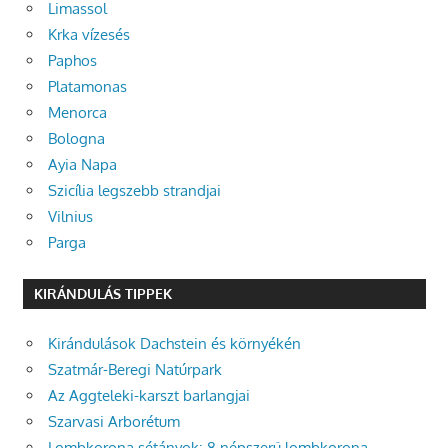
Limassol
Krka vízesés
Paphos
Platamonas
Menorca
Bologna
Ayia Napa
Szicília legszebb strandjai
Vilnius
Parga
KIRÁNDULÁS TIPPEK
Kirándulások Dachstein és környékén
Szatmár-Beregi Natúrpark
Az Aggteleki-karszt barlangjai
Szarvasi Arborétum
Lombkorona sétányok: 8 népszerű lombkorona