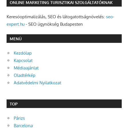
ONLINE MARKETING TURISZTIKAI SZOLGÁLTATÓKNAK
Keresőoptimalizálás, SEO és látogatottságnövelés:
seo-
expert.hu
- SEO ügynökség Budapesten
MENÜ
Kezdőlap
Kapcsolat
Médiaajánlat
Oladtérkép
Adatvédelmi Nyilatkozat
TOP
Párizs
Barcelona