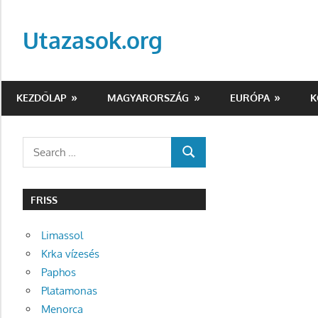
Skip
to
Utazasok.org
content
KEZDŐLAP
MAGYARORSZÁG
EURÓPA
K
Search
SEARCH
for:
FRISS
Limassol
Krka vízesés
Paphos
Platamonas
Menorca