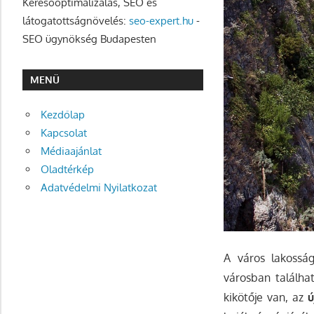
Keresőoptimalizálás, SEO és
látogatottságnövelés:
seo-expert.hu
-
SEO ügynökség Budapesten
MENÜ
Kezdőlap
Kapcsolat
Médiaajánlat
Oladtérkép
Adatvédelmi Nyilatkozat
A város lakossá
városban találhat
kikötője van, az
ú