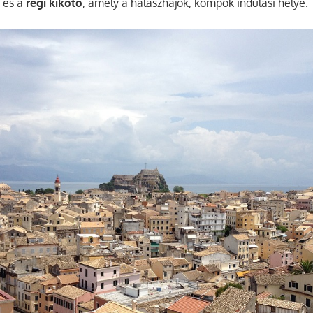
, és a
régi kikötő
, amely a halászhajók, kompok indulási helye.