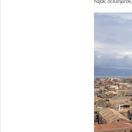
hajók, óceánjárók