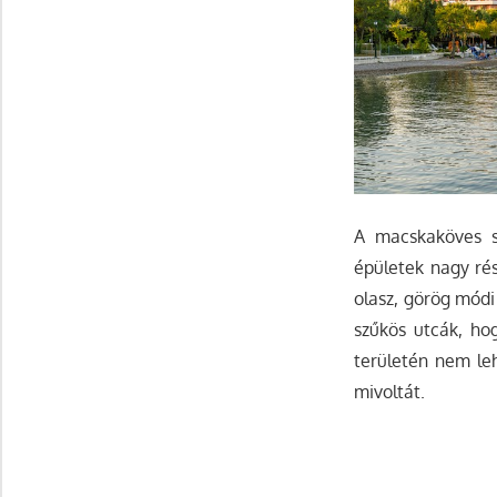
A macskaköves sz
épületek nagy rés
olasz, görög módi
szűkös utcák, hog
területén nem leh
mivoltát.