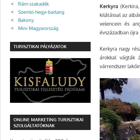
Rám-szakadék
Kerkyra
(Kerkira
Szemlő-hegyi-barlang
kilátással az albá
Bakony
velencein és an
Mini Magyarország
évszázadban újra 
TURISZTIKAI PÁLYÁZATOK
Kerkyra nagy rész
árokkal vágták á
várrendszer lakói
ONLINE MARKETING TURISZTIKAI
SZOLGÁLTATÓKNAK