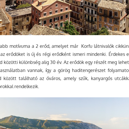
sabb motívuma a 2 erőd, amelyet már Korfu látnivalók cikkün
 az erődöket is új és régi erődként ismeri mindenki. Érdekes 
d közötti különbség alig 30 év. Az erődök egy részét meg lehet 
használatban vannak, így a görög haditengerészet folyamatos
őd között található az óváros, amely szűk, kanyargós utcákk
torokkal rendelkezik.