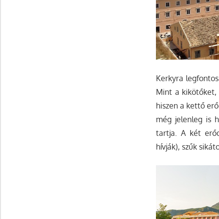
Kerkyra legfonto
Mint a kikötőket,
hiszen a kettő erő
még jelenleg is 
tartja. A két er
hívják), szűk siká