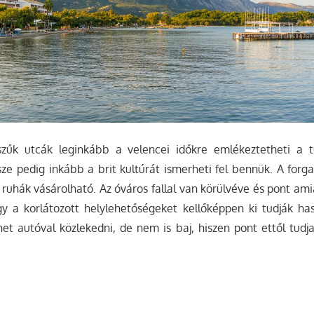
űk utcák leginkább a velencei időkre emlékeztetheti a tu
ze pedig inkább a brit kultúrát ismerheti fel bennük. A for
 ruhák vásárolható. Az óváros fallal van körülvéve és pont ami
y a korlátozott helylehetőségeket kellőképpen ki tudják has
et autóval közlekedni, de nem is baj, hiszen pont ettől tudj