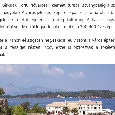
, Kérkira), Korfu “fővárosa”, kiemelt turista látványosság a 
n hegyekre. A város jelenlegi képére jó pár kultúra hatott, a b
golon keresztül egészen a görög kultúráig. A házak nagy
lett építve, de ettől függetlenül nem ritka a 300-400 éves épü
e a Kanoni-félszigeten helyezkedik el, viszont a város építé
t a félsziget részeit, hogy ezzel is biztosítsák a tökéle
nak.