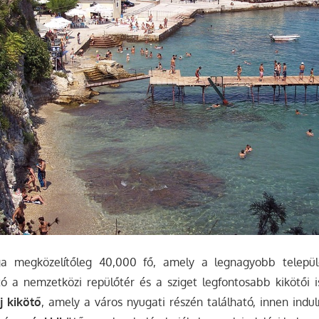
ga megközelítőleg 40,000 fő, amely a legnagyobb települ
ó a nemzetközi repülőtér és a sziget legfontosabb kikötői i
j kikötő
, amely a város nyugati részén található, innen indu