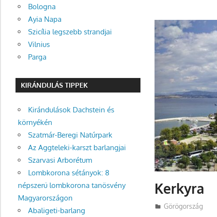
Bologna
Ayia Napa
Szicília legszebb strandjai
Vilnius
Parga
KIRÁNDULÁS TIPPEK
Kirándulások Dachstein és
környékén
Szatmár-Beregi Natúrpark
Az Aggteleki-karszt barlangjai
Szarvasi Arborétum
Lombkorona sétányok: 8
Kerkyra
népszerű lombkorona tanösvény
Magyarországon
Utazasok.org
Görögország
Abaligeti-barlang