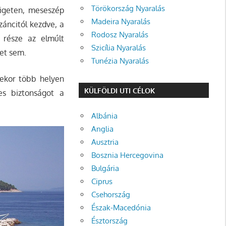
Törökország Nyaralás
szigeten, meseszép
Madeira Nyaralás
izáncitól kezdve, a
Rodosz Nyaralás
 része az elmúlt
Szicília Nyaralás
let sem.
Tunézia Nyaralás
sekor több helyen
KÜLFÖLDI UTI CÉLOK
tes biztonságot a
Albánia
Anglia
Ausztria
Bosznia Hercegovina
Bulgária
Ciprus
Csehország
Észak-Macedónia
Észtország