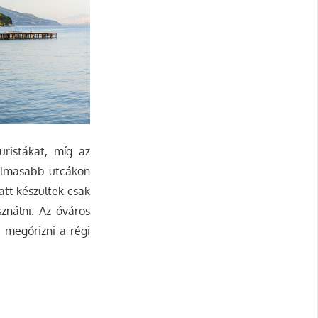
ristákat, míg az
galmasabb utcákon
att készültek csak
ználni. Az óváros
a megőrizni a régi