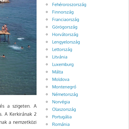
Fehéroroszország
Finnország
Franciaország
Görögország
Horvátország
Lengyelország
Lettország
Litvánia
Luxemburg
Málta
Moldova
Montenegró
Németország
Norvégia
és a szigeten. A
Olaszország
s. A Kerkirának 2
Portugália
lnak a nemzetközi
Románia