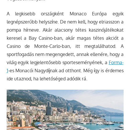
A legkisebb országként Monaco Európa egyik
legnépszerűbb helyszíne. De nem kell, hogy elriasszon a
pompa hírneve. Akár alacsony tétes kaszinójátékokat
keresel a Bay Casino-ban, akár magas tétes akciót a
Casino de Monte-Carlo-ban, itt megtalálhatod. A
sportfogadás nem megengedett, annak ellenére, hogy a
világ egyik legjelentősebb sporteseményének, a
Forma-
1
-es Monacói Nagydíjnak ad otthont. Még így is érdemes
ide utaznod, ha lehetőséged adódik rá.