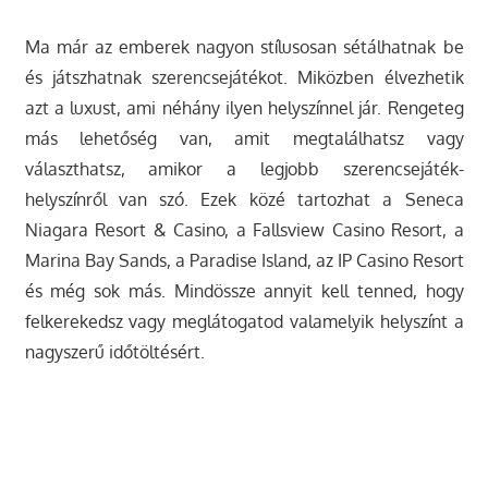
Ma már az emberek nagyon stílusosan sétálhatnak be
és játszhatnak szerencsejátékot. Miközben élvezhetik
azt a luxust, ami néhány ilyen helyszínnel jár. Rengeteg
más lehetőség van, amit megtalálhatsz vagy
választhatsz, amikor a legjobb szerencsejáték-
helyszínről van szó. Ezek közé tartozhat a Seneca
Niagara Resort & Casino, a Fallsview Casino Resort, a
Marina Bay Sands, a Paradise Island, az IP Casino Resort
és még sok más. Mindössze annyit kell tenned, hogy
felkerekedsz vagy meglátogatod valamelyik helyszínt a
nagyszerű időtöltésért.