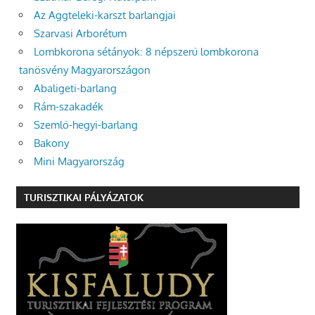
Az Aggteleki-karszt barlangjai
Szarvasi Arborétum
Lombkorona sétányok: 8 népszerű lombkorona
tanösvény Magyarországon
Abaligeti-barlang
Rám-szakadék
Szemlő-hegyi-barlang
Bakony
Mini Magyarország
TURISZTIKAI PÁLYÁZATOK