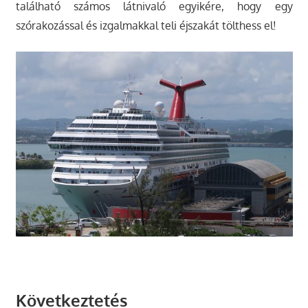
található számos látnivaló egyikére, hogy egy
szórakozással és izgalmakkal teli éjszakát tölthess el!
Következtetés