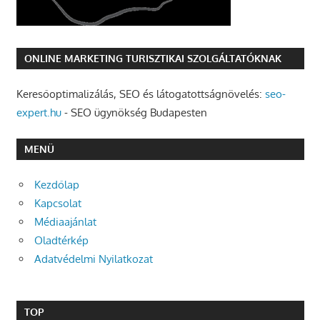
ONLINE MARKETING TURISZTIKAI SZOLGÁLTATÓKNAK
Keresőoptimalizálás, SEO és látogatottságnövelés:
seo-
expert.hu
- SEO ügynökség Budapesten
MENÜ
Kezdőlap
Kapcsolat
Médiaajánlat
Oladtérkép
Adatvédelmi Nyilatkozat
TOP