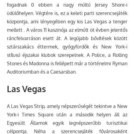
fogadnak 0 ebben a nagy múltú Jersey Shore-i
üdülőhelyen. Végtére is, ez a keleti parti szerencsejáték
központja, ami lényegében egy kis Las Vegas a tenger
mellett . A város 11 kaszinója az elmúlt öt évben jelentős
ráncfelvarráson esett át. A legújabb bővítések között
sztárszakács éttermek, gyógyfürdők és New York-i
stílusú éjszakai klubok szerepelnek. A Police, a Rolling
Stones és Madonna is fellépett már a történelmi Ryman
Auditoriumban és a Caesarsban.
Las Vegas
A Las Vegas Strip, amely népszerűségét tekintve a New
York-i Times Square után a második helyen áll az
Egyesült Államok egyik legnépszerűbb turisztikai
célpontja. Néha a szerencsejáték fővárosaként