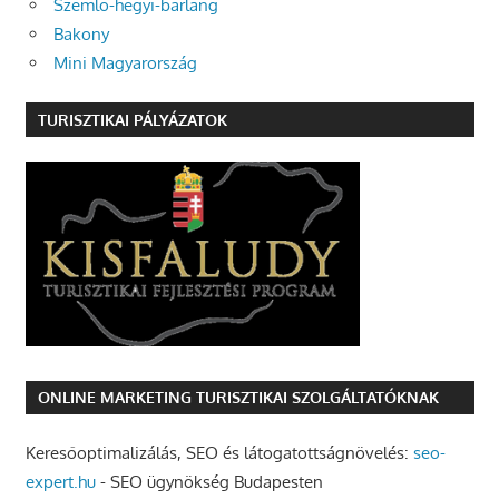
Szemlő-hegyi-barlang
Bakony
Mini Magyarország
TURISZTIKAI PÁLYÁZATOK
ONLINE MARKETING TURISZTIKAI SZOLGÁLTATÓKNAK
Keresőoptimalizálás, SEO és látogatottságnövelés:
seo-
expert.hu
- SEO ügynökség Budapesten