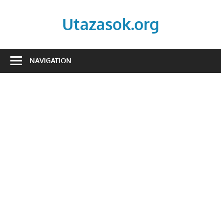
Skip
to
Utazasok.org
content
NAVIGATION