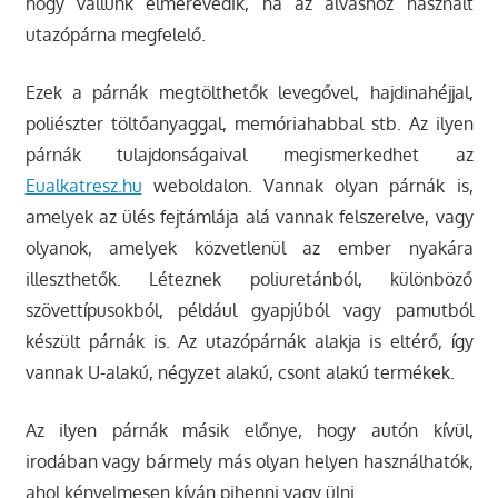
hogy vállunk elmerevedik, ha az alváshoz használt
utazópárna megfelelő.
Ezek a párnák megtölthetők levegővel, hajdinahéjjal,
poliészter töltőanyaggal, memóriahabbal stb. Az ilyen
párnák tulajdonságaival megismerkedhet az
Eualkatresz.hu
weboldalon. Vannak olyan párnák is,
amelyek az ülés fejtámlája alá vannak felszerelve, vagy
olyanok, amelyek közvetlenül az ember nyakára
illeszthetők. Léteznek poliuretánból, különböző
szövettípusokból, például gyapjúból vagy pamutból
készült párnák is. Az utazópárnák alakja is eltérő, így
vannak U-alakú, négyzet alakú, csont alakú termékek.
Az ilyen párnák másik előnye, hogy autón kívül,
irodában vagy bármely más olyan helyen használhatók,
ahol kényelmesen kíván pihenni vagy ülni.