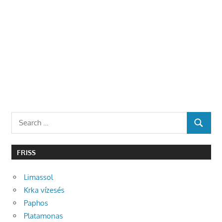
Search
SEARCH
for:
FRISS
Limassol
Krka vízesés
Paphos
Platamonas