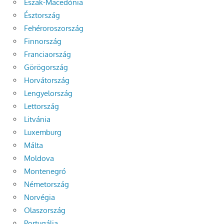
Észak-Macedónia
Észtország
Fehéroroszország
Finnország
Franciaország
Görögország
Horvátország
Lengyelország
Lettország
Litvánia
Luxemburg
Málta
Moldova
Montenegró
Németország
Norvégia
Olaszország
Portugália