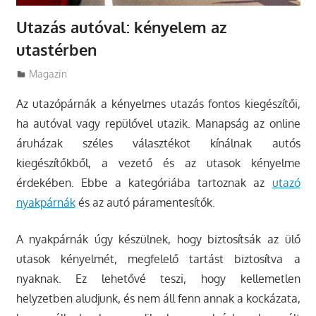
Utazás autóval: kényelem az
utastérben
Utazasok.org
Magazin
Az utazópárnák a kényelmes utazás fontos kiegészítői,
ha autóval vagy repülővel utazik. Manapság az online
áruházak széles választékot kínálnak autós
kiegészítőkből, a vezető és az utasok kényelme
érdekében.
Ebbe a kategóriába tartoznak az
utazó
nyakpárnák
és az autó páramentesítők.
A nyakpárnák úgy készülnek, hogy biztosítsák az ülő
utasok kényelmét, megfelelő tartást biztosítva a
nyaknak. Ez lehetővé teszi, hogy kellemetlen
helyzetben aludjunk, és nem áll fenn annak a kockázata,