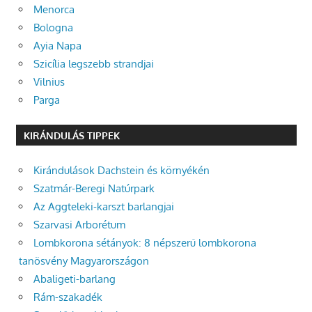
Menorca
Bologna
Ayia Napa
Szicília legszebb strandjai
Vilnius
Parga
KIRÁNDULÁS TIPPEK
Kirándulások Dachstein és környékén
Szatmár-Beregi Natúrpark
Az Aggteleki-karszt barlangjai
Szarvasi Arborétum
Lombkorona sétányok: 8 népszerű lombkorona
tanösvény Magyarországon
Abaligeti-barlang
Rám-szakadék