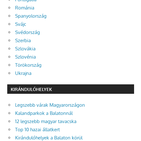
Románia
Spanyolország
Svájc
Svédország
Szerbia
Szlovákia
Szlovénia
Törökország
Ukrajna
KIRÁNDULÓHELYEK
Legszebb várak Magyarországon
Kalandparkok a Balatonnál
12 legszebb magyar tavacska
Top 10 hazai állatkert
Kirándulóhelyek a Balaton körül