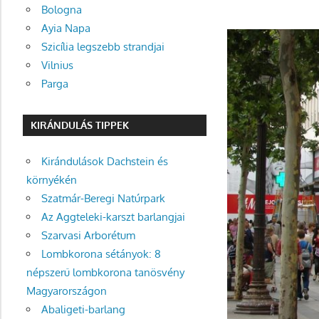
Bologna
Ayia Napa
Szicília legszebb strandjai
Vilnius
Parga
KIRÁNDULÁS TIPPEK
Kirándulások Dachstein és
környékén
Szatmár-Beregi Natúrpark
Az Aggteleki-karszt barlangjai
Szarvasi Arborétum
Lombkorona sétányok: 8
népszerű lombkorona tanösvény
Magyarországon
Abaligeti-barlang