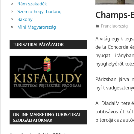
Rám-szakadék
Szemlő-hegyi-barlang
Champs-E
Bakony
Utazasok.org
Franciaország
Mini Magyarország
A világ egyik leg
TURISZTIKAI PÁLYÁZATOK
de la Concorde és 
nyugati irányba
nyughelyéről kölcs
Párizsban járva 
nyírt vadgeszteny
A Diadalív tetej
többsávos út két
ONLINE MARKETING TURISZTIKAI
bitorolják az autó
SZOLGÁLTATÓKNAK