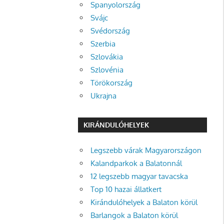
Spanyolország
Svájc
Svédország
Szerbia
Szlovákia
Szlovénia
Törökország
Ukrajna
KIRÁNDULÓHELYEK
Legszebb várak Magyarországon
Kalandparkok a Balatonnál
12 legszebb magyar tavacska
Top 10 hazai állatkert
Kirándulóhelyek a Balaton körül
Barlangok a Balaton körül