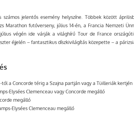
 számos jelentős esemény helyszíne. Többek között április
zs Marathon futóverseny, július 14-én, a Francia Nemzeti Ünn
július végén ide várják a világhírű Tour de France országút
szter éjjelén – fantasztikus díszkivilágítás közepette – a párizsi
és
tól a Concorde térig a Szajna partján vagy a Tüilleriák kertjén 
amps-Elysées Clemenceau vagy Concorde megálló
ncorde megálló
hamps-Elysées Clemenceau megálló