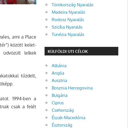
Törökország Nyaralás
Madeira Nyaralás
Rodosz Nyaralás
Szicília Nyaralás
Tunézia Nyaralás
ysées, ami a Place
ér”) között kelet-
KÜLFÖLDI UTI CÉLOK
 üdvözült lelkek
Albánia
Anglia
katokkal tűzdelt,
Ausztria
ltképp.
Bosznia Hercegovina
Bulgária
atot. 1994-ben a
Ciprus
tnak csak a felét
Csehország
Észak-Macedónia
Észtország