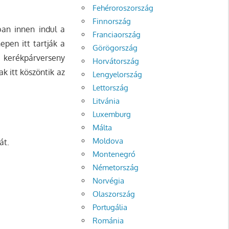
Fehéroroszország
Finnország
ban innen indul a
Franciaország
epen itt tartják a
Görögország
i kerékpárverseny
Horvátország
ak itt köszöntik az
Lengyelország
Lettország
Litvánia
Luxemburg
Málta
Moldova
át.
Montenegró
Németország
Norvégia
Olaszország
Portugália
Románia