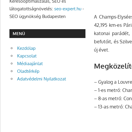
Keresőoptimalizálás, SEO és
látogatottságnövelés:
seo-expert.hu
-
SEO ügynökség Budapesten
A Champs-Elysées
42,195 km-es Pári
katonai parádét, 
MENÜ
befutóit, és Szilve
Kezdőlap
új évet.
Kapcsolat
Médiaajánlat
Megközelít
Oladtérkép
Adatvédelmi Nyilatkozat
– Gyalog a Louvre-
– 1-es metró: Ch
– 8-as metró: Co
– 13-as metró: C