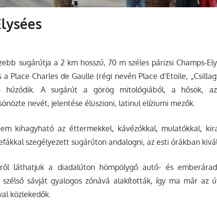
lysées
szebb sugárútja a 2 km hosszú, 70 m széles párizsi Champs-El
a Place Charles de Gaulle (régi nevén Place d’Etoile, „Csillagt
n húzódik. A sugárút a görög mitológiából, a hősök, az
önözte nevét, jelentése élüszioni, latinul elíziumi mezők.
nem kihagyható az éttermekkel, kávézókkal, mulatókkal, kira
efákkal szegélyezett sugárúton andalogni, az esti órákban kivá
éről láthatjuk a diadalúton hömpölygő autó- és emberárad
 szélső sávját gyalogos zónává alakították, így ma már az ú
val közlekedők.