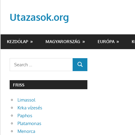
Skip
to
Utazasok.org
content
KEZDŐLAP
MAGYARORSZÁG
EURÓPA
K
Search
SEARCH
for:
FRISS
Limassol
Krka vízesés
Paphos
Platamonas
Menorca