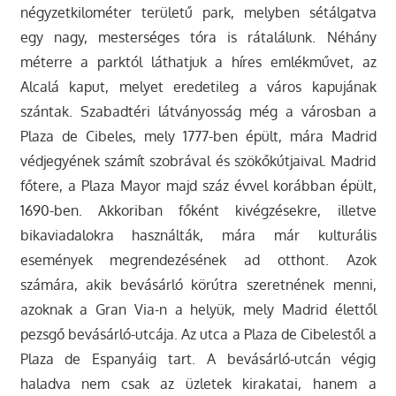
négyzetkilométer területű park, melyben sétálgatva
egy nagy, mesterséges tóra is rátalálunk. Néhány
méterre a parktól láthatjuk a híres emlékművet, az
Alcalá kaput, melyet eredetileg a város kapujának
szántak. Szabadtéri látványosság még a városban a
Plaza de Cibeles, mely 1777-ben épült, mára Madrid
védjegyének számít szobrával és szökőkútjaival. Madrid
főtere, a Plaza Mayor majd száz évvel korábban épült,
1690-ben. Akkoriban főként kivégzésekre, illetve
bikaviadalokra használták, mára már kulturális
események megrendezésének ad otthont. Azok
számára, akik bevásárló körútra szeretnének menni,
azoknak a Gran Via-n a helyük, mely Madrid élettől
pezsgő bevásárló-utcája. Az utca a Plaza de Cibelestől a
Plaza de Espanyáig tart. A bevásárló-utcán végig
haladva nem csak az üzletek kirakatai, hanem a