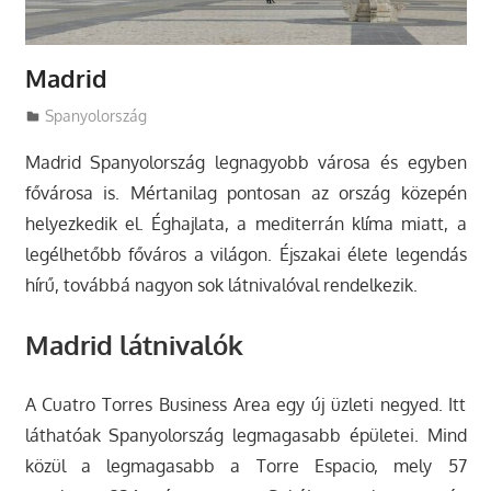
Madrid
Utazasok.org
Spanyolország
Madrid Spanyolország legnagyobb városa és egyben
fővárosa is. Mértanilag pontosan az ország közepén
helyezkedik el. Éghajlata, a mediterrán klíma miatt, a
legélhetőbb főváros a világon. Éjszakai élete legendás
hírű, továbbá nagyon sok látnivalóval rendelkezik.
Madrid látnivalók
A Cuatro Torres Business Area egy új üzleti negyed. Itt
láthatóak Spanyolország legmagasabb épületei. Mind
közül a legmagasabb a Torre Espacio, mely 57