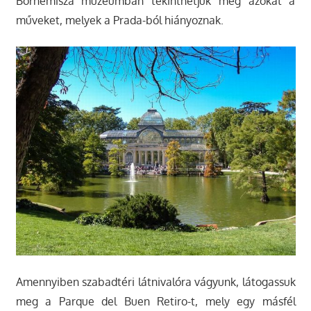
Bornemisza múzeumban tekinthetjük meg azokat a
műveket, melyek a Prada-ból hiányoznak.
Amennyiben szabadtéri látnivalóra vágyunk, látogassuk
meg a Parque del Buen Retiro-t, mely egy másfél