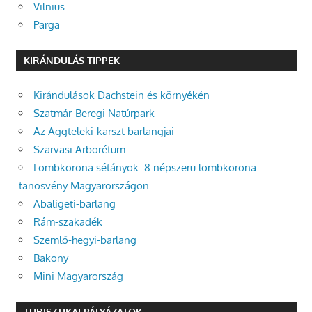
Vilnius
Parga
KIRÁNDULÁS TIPPEK
Kirándulások Dachstein és környékén
Szatmár-Beregi Natúrpark
Az Aggteleki-karszt barlangjai
Szarvasi Arborétum
Lombkorona sétányok: 8 népszerű lombkorona
tanösvény Magyarországon
Abaligeti-barlang
Rám-szakadék
Szemlő-hegyi-barlang
Bakony
Mini Magyarország
TURISZTIKAI PÁLYÁZATOK