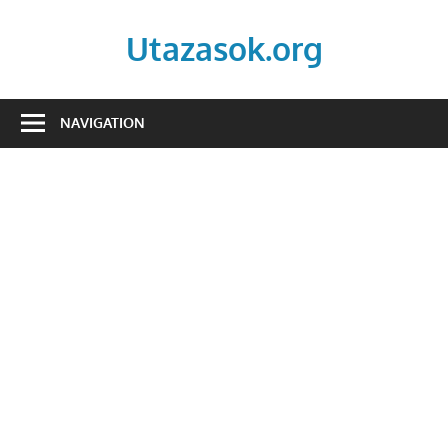
Skip
to
Utazasok.org
content
NAVIGATION