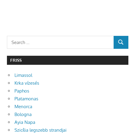
Search
SEARCH
for:
FRISS
Limassol
Krka vízesés
Paphos
Platamonas
Menorca
Bologna
Ayia Napa
Szicília legszebb strandjai