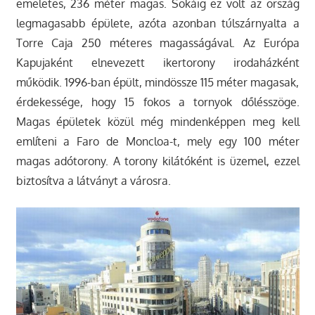
emeletes, 236 méter magas. Sokáig ez volt az ország
legmagasabb épülete, azóta azonban túlszárnyalta a
Torre Caja 250 méteres magasságával. Az Európa
Kapujaként elnevezett ikertorony irodaházként
működik. 1996-ban épült, mindössze 115 méter magasak,
érdekessége, hogy 15 fokos a tornyok dőlésszöge.
Magas épületek közül még mindenképpen meg kell
említeni a Faro de Moncloa-t, mely egy 100 méter
magas adótorony. A torony kilátóként is üzemel, ezzel
biztosítva a látványt a városra.