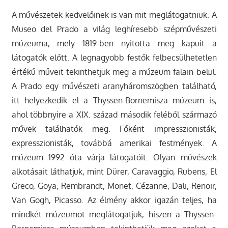
A művészetek kedvelőinek is van mit meglátogatniuk. A
Museo del Prado a világ leghíresebb szépművészeti
múzeuma, mely 1819-ben nyitotta meg kapuit a
látogatók előtt. A legnagyobb festők felbecsülhetetlen
értékű műveit tekinthetjük meg a múzeum falain belül.
A Prado egy művészeti aranyháromszögben található,
itt helyezkedik el a Thyssen-Bornemisza múzeum is,
ahol többnyire a XIX. század második feléből származó
művek találhatók meg. Főként impresszionisták,
expresszionisták, továbbá amerikai festmények. A
múzeum 1992 óta várja látogatóit. Olyan művészek
alkotásait láthatjuk, mint Dürer, Caravaggio, Rubens, El
Greco, Goya, Rembrandt, Monet, Cézanne, Dali, Renoir,
Van Gogh, Picasso. Az élmény akkor igazán teljes, ha
mindkét múzeumot meglátogatjuk, hiszen a Thyssen-