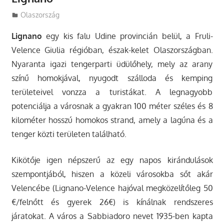
Utazasok.org
Olaszország
Lignano
egy kis falu Udine provincián belül, a Fruli-
Velence Giulia régióban, észak-kelet Olaszországban.
Nyaranta igazi tengerparti üdülőhely, mely az arany
színű homokjával, nyugodt szálloda és kemping
területeivel vonzza a turistákat. A legnagyobb
potenciálja a városnak a gyakran 100 méter széles és 8
kilométer hosszú homokos strand, amely a lagúna és a
tenger közti területen található.
Kikötője igen népszerű az egy napos kirándulások
szempontjából, hiszen a közeli városokba sőt akár
Velencébe (Lignano-Velence hajóval megközelítőleg 50
€/felnőtt és gyerek 26€) is kínálnak rendszeres
járatokat. A város a Sabbiadoro nevet 1935-ben kapta