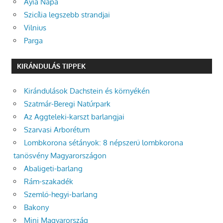
Ayia Napa
Szicília legszebb strandjai
Vilnius
Parga
KIRÁNDULÁS TIPPEK
Kirándulások Dachstein és környékén
Szatmár-Beregi Natúrpark
Az Aggteleki-karszt barlangjai
Szarvasi Arborétum
Lombkorona sétányok: 8 népszerű lombkorona
tanösvény Magyarországon
Abaligeti-barlang
Rám-szakadék
Szemlő-hegyi-barlang
Bakony
Mini Magyarország