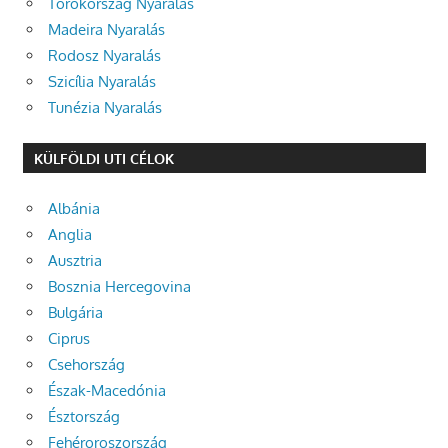
Törökország Nyaralás
Madeira Nyaralás
Rodosz Nyaralás
Szicília Nyaralás
Tunézia Nyaralás
KÜLFÖLDI UTI CÉLOK
Albánia
Anglia
Ausztria
Bosznia Hercegovina
Bulgária
Ciprus
Csehország
Észak-Macedónia
Észtország
Fehéroroszország