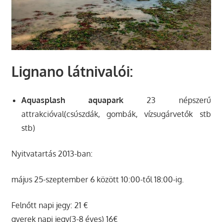
Lignano látnivalói:
Aquasplash aquapark
23 népszerű
attrakcióval(csúszdák, gombák, vízsugárvetők stb
stb)
Nyitvatartás 2013-ban:
május 25-szeptember 6 között 10:00-től 18:00-ig.
Felnőtt napi jegy: 21 €
gyerek napi jegy(3-8 éves) 16€