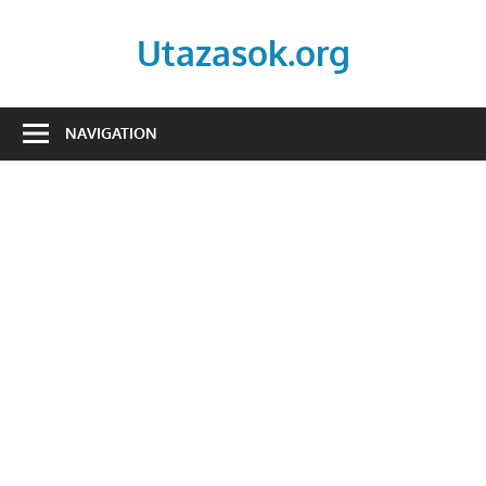
Skip
to
Utazasok.org
content
NAVIGATION