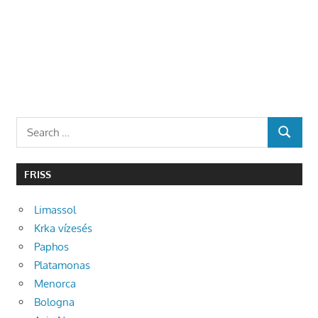
Search
SEARCH
for:
FRISS
Limassol
Krka vízesés
Paphos
Platamonas
Menorca
Bologna