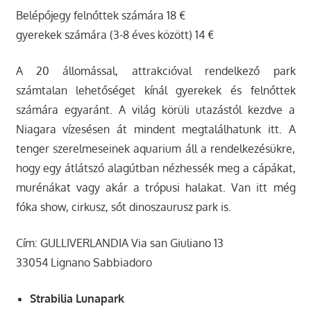
Belépőjegy felnőttek számára 18 €
gyerekek számára (3-8 éves között) 14 €
A 20 állomással, attrakcióval rendelkező park
számtalan lehetőséget kínál gyerekek és felnőttek
számára egyaránt. A világ körüli utazástól kezdve a
Niagara vízesésen át mindent megtalálhatunk itt. A
tenger szerelmeseinek aquarium áll a rendelkezésükre,
hogy egy átlátszó alagútban nézhessék meg a cápákat,
murénákat vagy akár a trópusi halakat. Van itt még
fóka show, cirkusz, sőt dinoszaurusz park is.
Cím: GULLIVERLANDIA Via san Giuliano 13
33054 Lignano Sabbiadoro
Strabilia Lunapark