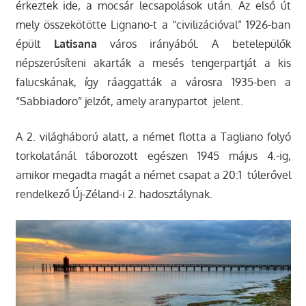
érkeztek ide, a mocsár lecsapolások után. Az első út
mely összekötötte Lignano-t a “civilizációval” 1926-ban
épült
Latisana
város irányából. A betelepülők
népszerűsíteni akarták a mesés tengerpartját a kis
falucskának, így ráaggatták a városra 1935-ben a
“Sabbiadoro” jelzőt, amely aranypartot jelent.
A 2. világháború alatt, a német flotta a Tagliano folyó
torkolatánál táborozott egészen 1945 május 4.-ig,
amikor megadta magát a német csapat a 20:1 túlerővel
rendelkező Új-Zéland-i 2. hadosztálynak.