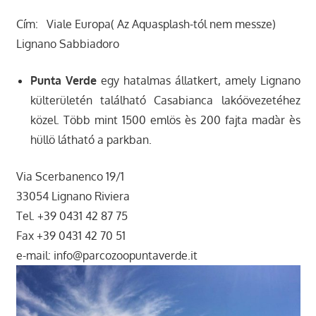
Cím: Viale Europa( Az Aquasplash-tól nem messze)
Lignano Sabbiadoro
Punta Verde
egy hatalmas állatkert, amely Lignano
külterületén található Casabianca lakóövezetéhez
közel. Több mint 1500 emlös ès 200 fajta madàr ès
hüllö látható a parkban.
Via Scerbanenco 19/1
33054 Lignano Riviera
Tel. +39 0431 42 87 75
Fax +39 0431 42 70 51
e-mail: info@parcozoopuntaverde.it