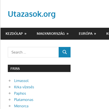
Skip
to
Utazasok.org
content
KEZDŐLAP
MAGYARORSZÁG
EURÓPA
K
Search
SEARCH
for:
FRISS
Limassol
Krka vízesés
Paphos
Platamonas
Menorca