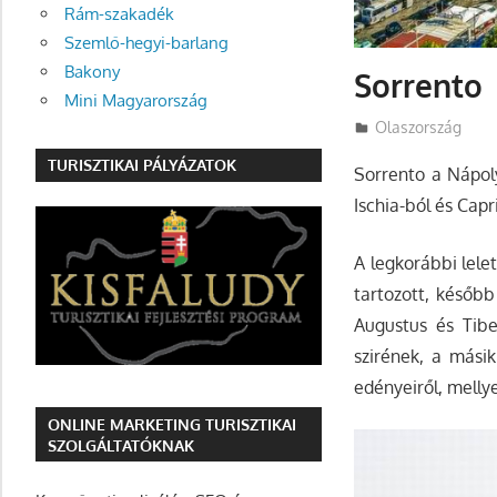
Rám-szakadék
Szemlő-hegyi-barlang
Bakony
Sorrento
Mini Magyarország
Utazasok.org
Olaszország
TURISZTIKAI PÁLYÁZATOK
Sorrento a Nápoly
Ischia-ból és Capr
A legkorábbi lele
tartozott, később
Augustus és Tibe
szirének, a mási
edényeiről, melly
ONLINE MARKETING TURISZTIKAI
SZOLGÁLTATÓKNAK