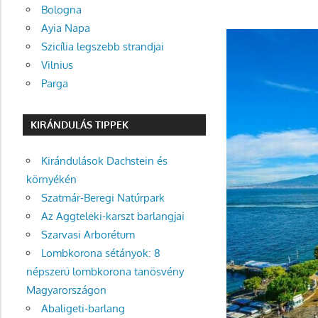
Bologna
Ayia Napa
Szicília legszebb strandjai
Vilnius
Parga
KIRÁNDULÁS TIPPEK
Kirándulások Dachstein és
környékén
Szatmár-Beregi Natúrpark
Az Aggteleki-karszt barlangjai
Szarvasi Arborétum
Lombkorona sétányok: 8
népszerű lombkorona tanösvény
Magyarországon
Abaligeti-barlang