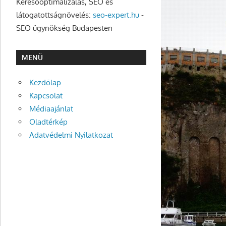
Keresőoptimalizálás, SEO és
látogatottságnövelés:
seo-expert.hu
-
SEO ügynökség Budapesten
MENÜ
Kezdőlap
Kapcsolat
Médiaajánlat
Oladtérkép
Adatvédelmi Nyilatkozat