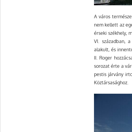
A város természe
nem kellett az egés
érseki székhely, 
VI. században, a
alakult, és innen
II. Roger hozzács
sorozat érte a vár
pestis járvány ir
Köztársasághoz.