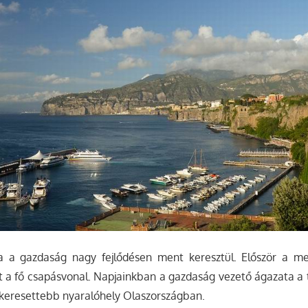
a a gazdaság nagy fejlődésen ment keresztül. Először a m
 a fő csapásvonal. Napjainkban a gazdaság vezető ágazata a t
gkeresettebb nyaralóhely Olaszországban.