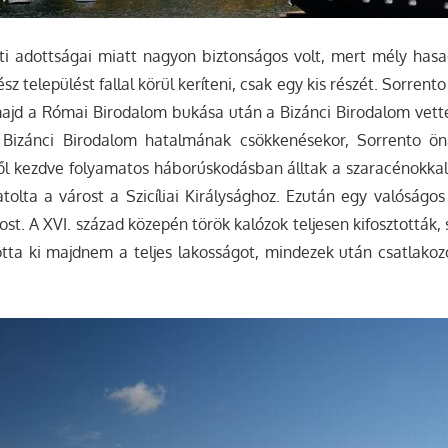
ti adottságai miatt nagyon biztonságos volt, mert mély hasa
z települést fallal körül keríteni, csak egy kis részét. Sorrento 
majd a Római Birodalom bukása után a Bizánci Birodalom vette
 Bizánci Birodalom hatalmának csökkenésekor, Sorrento ön
től kezdve folyamatos háborúskodásban álltak a szaracénokkal
atolta a várost a Szicíliai Királysághoz. Ezután egy valóságo
ost. A XVI. század közepén török kalózok teljesen kifosztották,
totta ki majdnem a teljes lakosságot, mindezek után csatlako