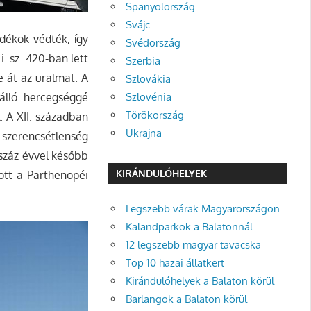
Spanyolország
Svájc
dékok védték, így
Svédország
i. sz. 420-ban lett
Szerbia
 át az uralmat. A
Szlovákia
Szlovénia
álló hercegséggé
Törökország
. A XII. században
Ukrajna
s szerencsétlenség
 száz évvel később
KIRÁNDULÓHELYEK
zott a Parthenopéi
Legszebb várak Magyarországon
Kalandparkok a Balatonnál
12 legszebb magyar tavacska
Top 10 hazai állatkert
Kirándulóhelyek a Balaton körül
Barlangok a Balaton körül