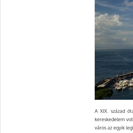
A XIX. század ót
kereskedelem volt
város az egyik le