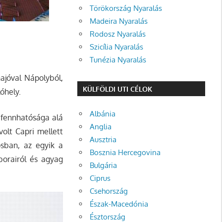
Törökország Nyaralás
Madeira Nyaralás
Rodosz Nyaralás
Szicília Nyaralás
Tunézia Nyaralás
ajóval Nápolyból,
KÜLFÖLDI UTI CÉLOK
óhely.
Albánia
a fennhatósága alá
Anglia
olt Capri mellett
Ausztria
sban, az egyik a
Bosznia Hercegovina
borairól és agyag
Bulgária
Ciprus
Csehország
Észak-Macedónia
Észtország