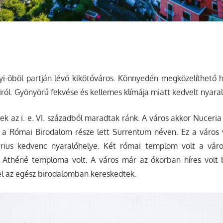
i-öböl partján lévő kikötőváros. Könnyedén megközelíthető h
iról. Gyönyörű fekvése és kellemes klímája miatt kedvelt nyaral
tek az i. e. VI. századból maradtak ránk. A város akkor Nuceri
 a Római Birodalom része lett Surrentum néven. Ez a város v
rius kedvenc nyaralóhelye. Két római templom volt a váro
k Athéné temploma volt. A város már az ókorban híres volt 
el az egész birodalomban kereskedtek.