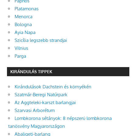
Paphos
Platamonas
Menorca
Bologna
Ayia Napa
Szicília legszebb strandjai
Vilnius
Parga
KIRÁNDULÁS TIPPEK
Kirándulások Dachstein és környékén
Szatmár-Beregi Natúrpark
Az Aggteleki-karszt barlangjai
Szarvasi Arborétum
Lombkorona sétányok: 8 népszerű lombkorona
tanösvény Magyarországon
Abaligeti-barlang