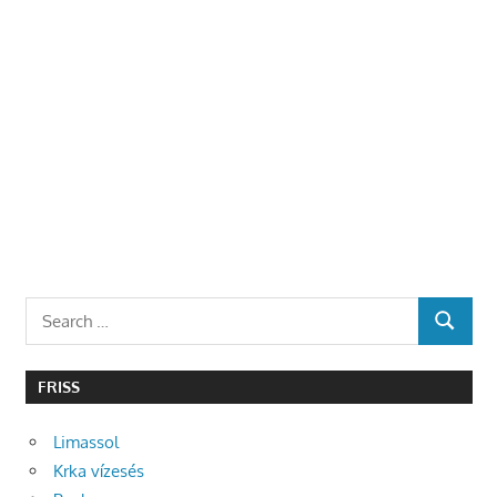
Search
SEARCH
for:
FRISS
Limassol
Krka vízesés