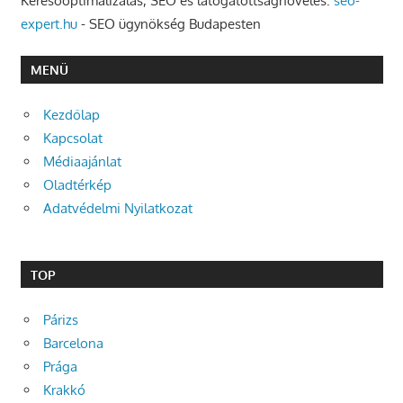
Keresőoptimalizálás, SEO és látogatottságnövelés:
seo-
expert.hu
- SEO ügynökség Budapesten
MENÜ
Kezdőlap
Kapcsolat
Médiaajánlat
Oladtérkép
Adatvédelmi Nyilatkozat
TOP
Párizs
Barcelona
Prága
Krakkó