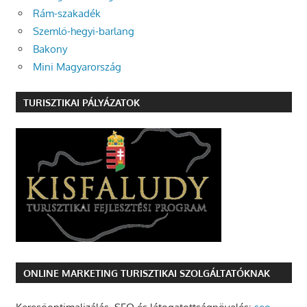
Rám-szakadék
Szemlő-hegyi-barlang
Bakony
Mini Magyarország
TURISZTIKAI PÁLYÁZATOK
ONLINE MARKETING TURISZTIKAI SZOLGÁLTATÓKNAK