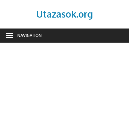
Skip
to
Utazasok.org
content
NAVIGATION