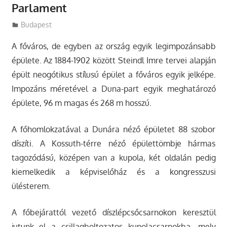
Parlament
Utazasok.org
Budapest
A főváros, de egyben az ország egyik legimpozánsabb
épülete. Az 1884-1902 között Steindl Imre tervei alapján
épült neogótikus stílusú épület a főváros egyik jelképe.
Impozáns méretével a Duna-part egyik meghatározó
épülete, 96 m magas és 268 m hosszú.
A főhomlokzatával a Dunára néző épületet 88 szobor
díszíti. A Kossuth-térre néző épülettömbje hármas
tagozódású, középen van a kupola, két oldalán pedig
kiemelkedik a képviselőház és a kongresszusi
ülésterem.
A főbejárattól vezető díszlépcsőcsarnokon keresztül
jutunk el a csillagboltozatos kupolacsarnokba, mely