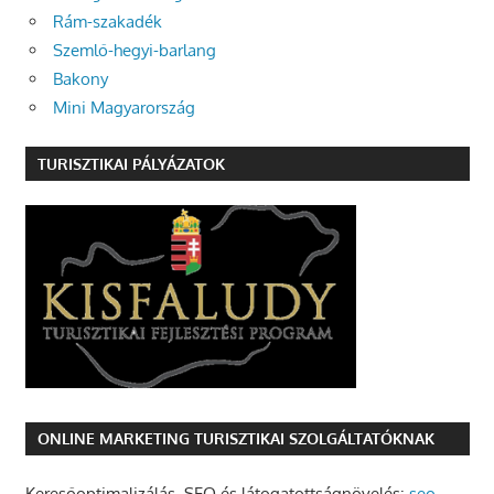
Rám-szakadék
Szemlő-hegyi-barlang
Bakony
Mini Magyarország
TURISZTIKAI PÁLYÁZATOK
ONLINE MARKETING TURISZTIKAI SZOLGÁLTATÓKNAK
Keresőoptimalizálás, SEO és látogatottságnövelés:
seo-