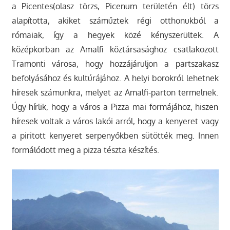
a Picentes(olasz törzs, Picenum területén élt) törzs
alapította, akiket száműztek régi otthonukból a
rómaiak, így a hegyek közé kényszerültek. A
középkorban az Amalfi köztársasághoz csatlakozott
Tramonti városa, hogy hozzájáruljon a partszakasz
befolyásához és kultúrájához. A helyi borokról lehetnek
híresek számunkra, melyet az Amalfi-parton termelnek.
Úgy hírlik, hogy a város a Pizza mai formájához, hiszen
híresek voltak a város lakói arról, hogy a kenyeret vagy
a piritott kenyeret serpenyőkben sütötték meg. Innen
formálódott meg a pizza tészta készítés.