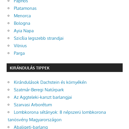
Paphos
Platamonas
Menorca
Bologna
Ayia Napa
Szicília legszebb strandjai
Vilnius
Parga
KIRÁNDULÁS TIPPEK
Kirándulások Dachstein és környékén
Szatmár-Beregi Natúrpark
Az Aggteleki-karszt barlangjai
Szarvasi Arborétum
Lombkorona sétányok: 8 népszerű lombkorona
tanösvény Magyarországon
Abaligeti-barlang