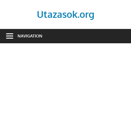
Skip
to
Utazasok.org
content
NAVIGATION