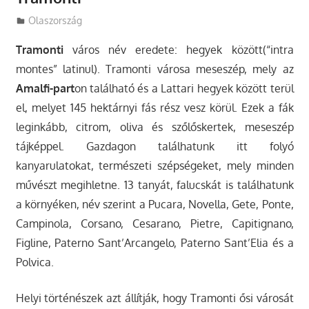
Utazasok.org
Olaszország
Tramonti
város név eredete: hegyek között(“intra
montes” latinul). Tramonti városa meseszép, mely az
Amalfi-part
on található és a Lattari hegyek között terül
el, melyet 145 hektárnyi fás rész vesz körül. Ezek a fák
leginkább, citrom, oliva és szőlőskertek, meseszép
tájképpel. Gazdagon találhatunk itt folyó
kanyarulatokat, természeti szépségeket, mely minden
művészt megihletne.
13 tanyát, falucskát is találhatunk
a környéken, név szerint a Pucara, Novella, Gete, Ponte,
Campinola, Corsano, Cesarano, Pietre, Capitignano,
Figline, Paterno Sant’Arcangelo, Paterno Sant’Elia és a
Polvica.
Helyi történészek azt állítják, hogy Tramonti ősi városát