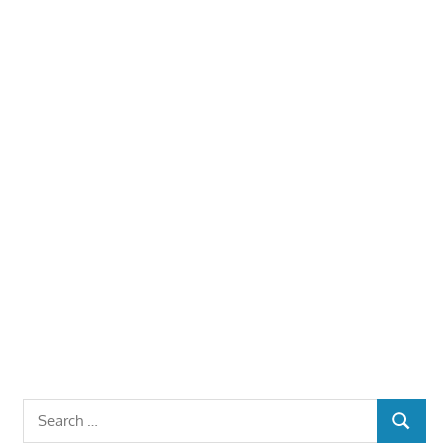
Search
SEARCH
for: