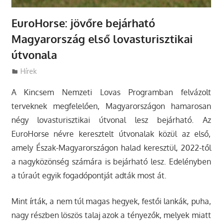
EuroHorse: jövőre bejárható
Magyarország első lovasturisztikai
útvonala
Utazasok.org
Hírek
A Kincsem Nemzeti Lovas Programban felvázolt
terveknek megfelelően, Magyarországon hamarosan
négy lovasturisztikai útvonal lesz bejárható. Az
EuroHorse névre keresztelt útvonalak közül az első,
amely Észak-Magyarországon halad keresztül
, 2022-től
a nagyközönség számára is bejárható lesz. Edelényben
a túraút egyik fogadópontját adták most át.
Mint írták, a nem túl magas hegyek, festői lankák, puha,
nagy részben löszös talaj azok a tényezők, melyek miatt