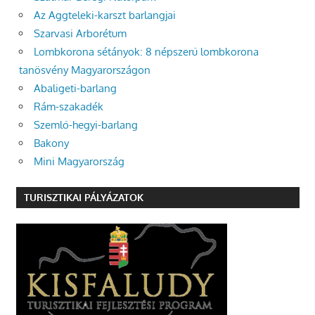
Az Aggteleki-karszt barlangjai
Szarvasi Arborétum
Lombkorona sétányok: 8 népszerű lombkorona
tanösvény Magyarországon
Abaligeti-barlang
Rám-szakadék
Szemlő-hegyi-barlang
Bakony
Mini Magyarország
TURISZTIKAI PÁLYÁZATOK