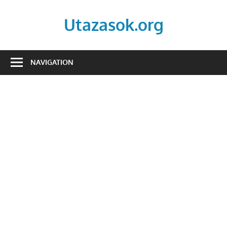
Skip
to
Utazasok.org
content
NAVIGATION