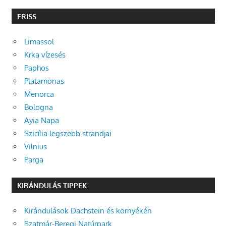
FRISS
Limassol
Krka vízesés
Paphos
Platamonas
Menorca
Bologna
Ayia Napa
Szicília legszebb strandjai
Vilnius
Parga
KIRÁNDULÁS TIPPEK
Kirándulások Dachstein és környékén
Szatmár-Beregi Natúrpark